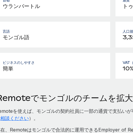
首都
通貨
ウランバートル
ト
言語
人口
モンゴル語
3,3
ビジネスのしやすさ
VAT
簡単
10
Remoteでモンゴルのチームを拡大
emoteを使えば、モンゴルの契約社員に一部の通貨で支払い
ご相談ください
）。
在、Remoteはモンゴルで合法的に運用できるEmployer of