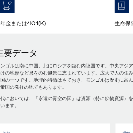
年金または401(K)
生命保
主要データ
モンゴルは南に中国、北にロシアを臨む内陸国です。中央アジ
らけの地形など息をのむ風景に恵まれています。広大で人の住
い国の一つです。地理的特徴はさておき、モンゴルは歴史に富
の帝国の発祥の地でもあります。
現代においては、「永遠の青空の国」は資源（特に鉱物資源）
ています。