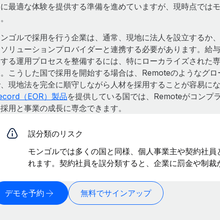
ムに最適な体験を提供する準備を進めていますが、現時点では
ん。
モンゴルで採用を行う企業は、通常、現地に法人を設立するか
用ソリューションプロバイダーと連携する必要があります。給
関する運用プロセスを整備するには、特にローカライズされた
。こうした国で採用を開始する場合は、Remoteのようなグ
、現地法を完全に順守しながら人材を採用することが容易になり
ecord（EOR）製品
を提供している国では、Remoteがコン
の採用と事業の成長に専念できます。
誤分類のリスク
モンゴルでは多くの国と同様、個人事業主や契約社員
れます。契約社員を誤分類すると、企業に罰金や制裁
デモを予約
無料でサインアップ