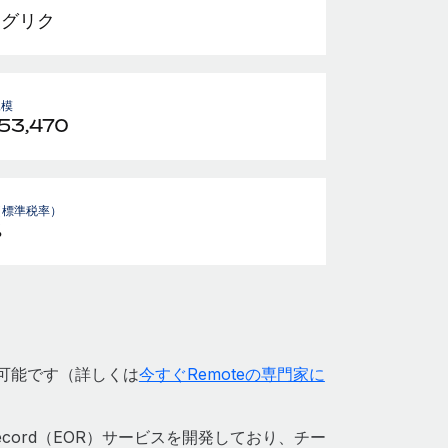
ゥグリク
規模
53,470
（標準税率）
%
が可能です（詳しくは
今すぐRemoteの専門家に
 Record（EOR）サービスを開発しており、チー