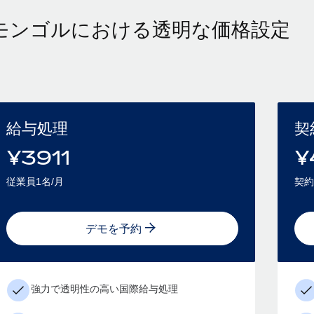
モンゴルにおける透明な価格設定
給与処理
契
¥
3911
¥
従業員1名/月
契約
デモを予約
強力で透明性の高い国際給与処理