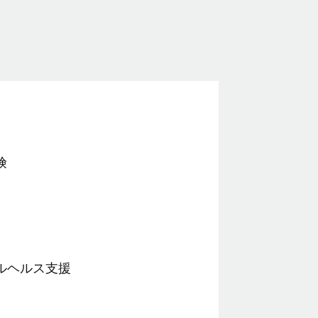
険
ルヘルス支援