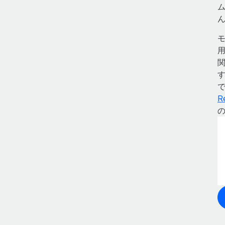
す
で
R