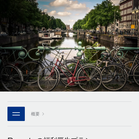
世界中の契約社員をオンボーディングし、管理
契約社員の報酬計算ツール
ログイン
Nederlands
グローバルな契約社員向けに、通貨オプションと支払スピー
PEO
成長の段階
ドを確認する
複雑な雇用関連業務を外部委託
Français
スタートアップ
成長中の企業向けのアジャイルなグローバルHR・給与処理ソ
REMOTEで学習
Deutsch
リューション
インフラ
リサーチおよびガイド
Remote統合
ミッドマーケット
Español
人事機能をワークフローにシームレスに統合する
活用事例
カスタマイズされた人事ソリューションでチームを拡大する
Italiano
プラットフォーム
HR用語集
企業
チームのための人事の基本機能を内蔵
大企業向けのグローバルHR
Português (Portugal)
チェックリストおよびテンプレート
接続
新しい
職務内容ライブラリ
日本語
当社のMCPを使用して、あらゆるAIツールをRemoteに接続
パートナーに登録
戦略的テクノロジーパートナー
ウェビナー
統合
概要
한국어
グローバルな人事機能を柔軟に自社プラットフォームへ統合
基本的なビジネスツールを活用して業務プロセスを効率化す
イベント
る
中文（简体）
パートナーとして登録
ニュースルーム