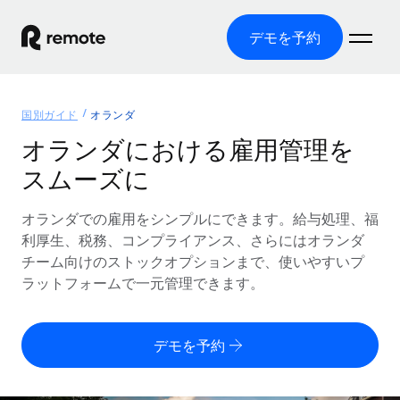
デモを予約
ホーム
国別ガイド
オランダ
製品
オランダにおける雇用管理を
スムーズに
ソリューション
グローバル雇用
グローバル給与処理
オランダでの雇用をシンプルにできます。給与処理、福
リソース
各国の制度に対応
コンプライアンス対応の給与処理を手軽に
利厚生、税務、コンプライアンス、さらにはオランダ
国別ガイド
チーム向けのストックオプションまで、使いやすいプ
価格
ツールと計算ツール
Employer of Record（EOR）
/国別のグローバル雇用支援を検索する
ラットフォームで一元管理できます。
グローバル展開をコストをかけずに実現
誤分類リスク判定ツール
米国州エクスプローラー
国別に従業員の誤分類リスクを確認する
Contractor of Record
米国の各州において採用プロセスを簡素化する
日本語
デモを予約
世界中の契約社員と法令を遵守して契約
従業員コスト計算ツール
Remoteを他社と比較
各国の総従業員コストを計算する
契約社員管理
English
他社と比較した、当社の強みを確認する