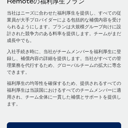
Remoteの福利厚生プラン
当社とのパートナーシップの可能性を検討する
サービス
給与・人材情報
当社はニーズに合わせた福利厚生を提供し、すべての従
Remote Build
近日リリース予定
業員が大手プロバイダーによる包括的な補償内容を受け
専門家に相談
統合とAI自動化に関するコンサルティング
情報センター
られるようにします。プランは大規模グループ向けに設
グローバル人事・コンプライアンスの専門サポート
計された競争力のある料率を提供します。チームがまだ
サポートを依頼する
バックグラウンドチェック
活用事例
成長中でも。
候補者の選考プロセスをシンプルに
すべてのリソースを表示する
入社手続き時に、当社がチームメンバーを福利厚生に登
録し、補償内容の詳細を提供します。当社がすべての管
Compliance Watchtower
理業務を代行するため、グローバルチームの拡大に専念
コンプライアンスリスクを先回りして対応
ブログ
できます。
グローバル給与処理
デバイス管理
福利厚生の均等性を確保するため、提供されるすべての
ITデバイスを世界規模で提供・管理
EORおよびPEO
福利厚生は当該国におけるすべてのチームメンバーに適
用され、チーム全体に一貫した補償とサポートを提供し
法人設立
契約社員管理
ます。
法令順守した法人をスピーディに設立
税務
移住・転勤
ブログを読む
従業員の異動をスムーズに