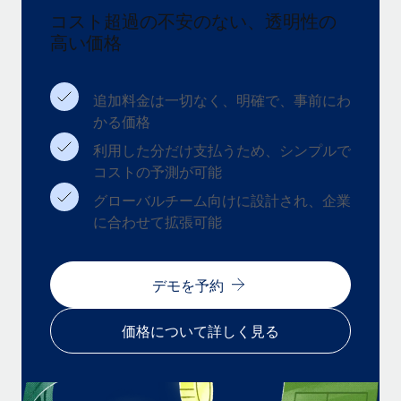
コスト超過の不安のない、透明性の
福利厚生
高い価格
ブログ
従業員の福利厚生を簡単に管理
Remoteの製品アップデート：GustoとXeroの統合お
よびContractor Management Plus（契約社員管理
追加料金は一切なく、明確で、事前にわ
プラス）
かる価格
Remoteの使命は、世界のどこにいても、あらゆる規模の企業が
利用した分だけ支払うため、シンプルで
業務に最適な人材を採用し、管理し、給与を支給できるようにす
コストの予測が可能
ることです。この数週間で、新しい統合、機能、改良点をリリー
グローバルチーム向けに設計され、企業
スしました。...
に合わせて拡張可能
詳細を見る
デモを予約
給与詐欺：種類、事例、ビジネスを守る方法
価格について詳しく見る
給与, 賃金は詐欺の特に魅力的な標的です。多額の資金がシステ
ム間で頻繁に移動しているためです。このため、自社のビジネス
を保護することは極めて重要です。...