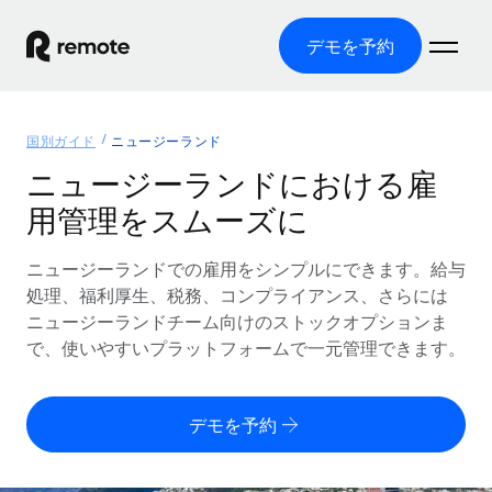
デモを予約
ホーム
国別ガイド
ニュージーランド
製品
ニュージーランドにおける雇
用管理をスムーズに
ソリューション
グローバル雇用
グローバル給与処理
ニュージーランドでの雇用をシンプルにできます。給与
リソース
各国の制度に対応
コンプライアンス対応の給与処理を手軽に
処理、福利厚生、税務、コンプライアンス、さらには
国別ガイド
ニュージーランドチーム向けのストックオプションま
価格
ツールと計算ツール
Employer of Record（EOR）
/国別のグローバル雇用支援を検索する
で、使いやすいプラットフォームで一元管理できます。
グローバル展開をコストをかけずに実現
誤分類リスク判定ツール
米国州エクスプローラー
国別に従業員の誤分類リスクを確認する
Contractor of Record
米国の各州において採用プロセスを簡素化する
日本語
デモを予約
世界中の契約社員と法令を遵守して契約
従業員コスト計算ツール
Remoteを他社と比較
各国の総従業員コストを計算する
契約社員管理
English
他社と比較した、当社の強みを確認する