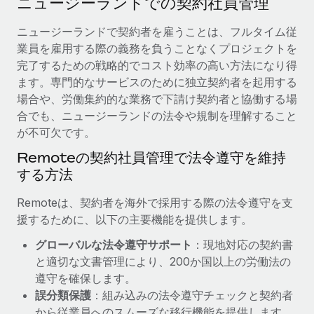
ニュージーランドでの契約社員管理
当社とのパートナーシップの可能性を検討する
サービス
給与・人材情報
ニュージーランドで契約者を雇うことは、フルタイム従
Remote Build
近日リリース予定
業員を雇用する際の義務を負うことなくプロジェクトを
専門家に相談
統合とAI自動化に関するコンサルティング
情報センター
完了するための戦略的でコスト効率の高い方法になり得
グローバル人事・コンプライアンスの専門サポート
ます。専門的なサービスのために独立契約者を起用する
サポートを依頼する
バックグラウンドチェック
活用事例
場合や、労働集約的な業務で下請け契約者と協働する場
候補者の選考プロセスをシンプルに
合でも、ニュージーランドの法令や規制を理解すること
すべてのリソースを表示する
Reverse Tech、契約社員管理と給与処理でRemote
が不可欠です。
と戦略的提携
Compliance Watchtower
Remoteの契約社員管理で法令遵守を維持
コンプライアンスリスクを先回りして対応
ブログ
Reverse Techの概要 健康とウェルネスのスタートアップである
する方法
Reverse...
グローバル給与処理
デバイス管理
Remoteは、契約者を海外で採用する際の法令遵守を支
ITデバイスを世界規模で提供・管理
詳細を見る
EORおよびPEO
援するために、以下の主要機能を提供します。
法人設立
契約社員管理
グローバルな法令遵守サポート
：現地対応の契約書
法令順守した法人をスピーディに設立
AIのパイオニアであるWeaviateは、Remoteを使
と適切な文書管理により、200か国以上の労働法の
税務
い、どのようにしてワークフォースを120%に増やした
遵守を確保します。
移住・転勤
のか
誤分類保護
：組み込みの法令遵守チェックと契約者
ブログを読む
従業員の異動をスムーズに
Weaviateの概要...
から従業員へのスムーズな移行機能を提供します。