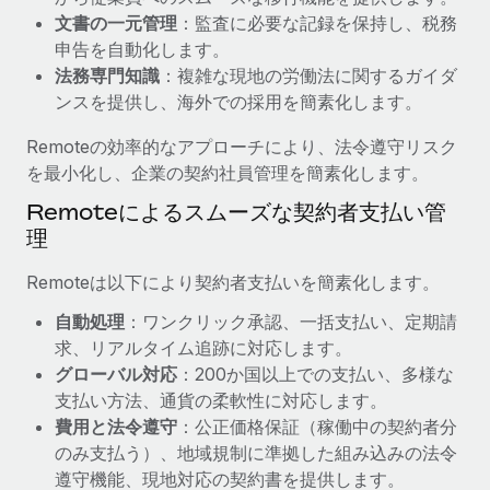
文書の一元管理
：監査に必要な記録を保持し、税務
福利厚生
詳細を見る
申告を自動化します。
ブログ
従業員の福利厚生を簡単に管理
法務専門知識
：複雑な現地の労働法に関するガイダ
Remoteの製品アップデート：GustoとXeroの統合お
ンスを提供し、海外での採用を簡素化します。
よびContractor Management Plus（契約社員管理
プラス）
Remoteの効率的なアプローチにより、法令遵守リスク
を最小化し、企業の契約社員管理を簡素化します。
Remoteの使命は、世界のどこにいても、あらゆる規模の企業が
業務に最適な人材を採用し、管理し、給与を支給できるようにす
Remoteによるスムーズな契約者支払い管
ることです。この数週間で、新しい統合、機能、改良点をリリー
理
スしました。...
Remoteは以下により契約者支払いを簡素化します。
詳細を見る
自動処理
：ワンクリック承認、一括支払い、定期請
求、リアルタイム追跡に対応します。
グローバル対応
：200か国以上での支払い、多様な
給与詐欺：種類、事例、ビジネスを守る方法
支払い方法、通貨の柔軟性に対応します。
給与, 賃金は詐欺の特に魅力的な標的です。多額の資金がシステ
費用と法令遵守
：公正価格保証（稼働中の契約者分
ム間で頻繁に移動しているためです。このため、自社のビジネス
のみ支払う）、地域規制に準拠した組み込みの法令
を保護することは極めて重要です。...
遵守機能、現地対応の契約書を提供します。