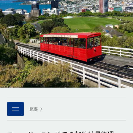
世界中の契約社員をオンボーディングし、管理
契約社員の報酬計算ツール
ログイン
Nederlands
グローバルな契約社員向けに、通貨オプションと支払スピー
PEO
成長の段階
ドを確認する
複雑な雇用関連業務を外部委託
Français
スタートアップ
成長中の企業向けのアジャイルなグローバルHR・給与処理ソ
REMOTEで学習
Deutsch
リューション
インフラ
リサーチおよびガイド
Remote統合
ミッドマーケット
Español
人事機能をワークフローにシームレスに統合する
活用事例
カスタマイズされた人事ソリューションでチームを拡大する
Italiano
プラットフォーム
HR用語集
企業
チームのための人事の基本機能を内蔵
大企業向けのグローバルHR
Português (Portugal)
チェックリストおよびテンプレート
接続
新しい
職務内容ライブラリ
日本語
当社のMCPを使用して、あらゆるAIツールをRemoteに接続
パートナーに登録
戦略的テクノロジーパートナー
ウェビナー
統合
概要
한국어
グローバルな人事機能を柔軟に自社プラットフォームへ統合
基本的なビジネスツールを活用して業務プロセスを効率化す
イベント
る
中文（简体）
パートナーとして登録
ニュースルーム