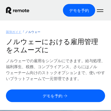
デモを予約
ホーム
国別ガイド
ノルウェー
製品
ノルウェーにおける雇用管理
をスムーズに
ソリューション
グローバル雇用
グローバル給与処理
ノルウェーでの雇用をシンプルにできます。給与処理、
リソース
各国の制度に対応
コンプライアンス対応の給与処理を手軽に
福利厚生、税務、コンプライアンス、さらにはノル
国別ガイド
ウェーチーム向けのストックオプションまで、使いやす
価格
ツールと計算ツール
Employer of Record（EOR）
/国別のグローバル雇用支援を検索する
いプラットフォームで一元管理できます。
グローバル展開をコストをかけずに実現
誤分類リスク判定ツール
米国州エクスプローラー
国別に従業員の誤分類リスクを確認する
Contractor of Record
米国の各州において採用プロセスを簡素化する
日本語
デモを予約
世界中の契約社員と法令を遵守して契約
従業員コスト計算ツール
Remoteを他社と比較
各国の総従業員コストを計算する
契約社員管理
English
他社と比較した、当社の強みを確認する