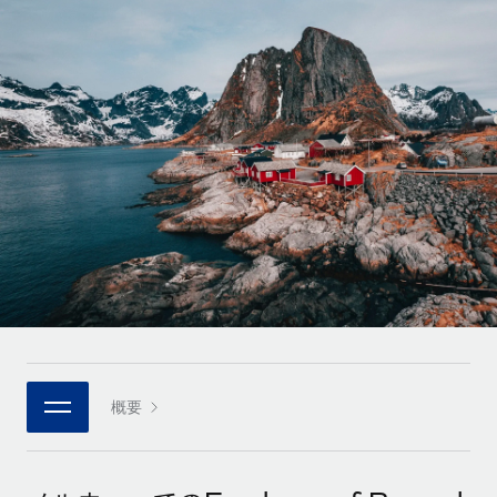
世界中の契約社員をオンボーディングし、管理
契約社員の報酬計算ツール
ログイン
Nederlands
グローバルな契約社員向けに、通貨オプションと支払スピー
PEO
成長の段階
ドを確認する
複雑な雇用関連業務を外部委託
Français
スタートアップ
成長中の企業向けのアジャイルなグローバルHR・給与処理ソ
REMOTEで学習
Deutsch
リューション
インフラ
リサーチおよびガイド
Remote統合
ミッドマーケット
Español
人事機能をワークフローにシームレスに統合する
活用事例
カスタマイズされた人事ソリューションでチームを拡大する
Italiano
プラットフォーム
HR用語集
企業
チームのための人事の基本機能を内蔵
大企業向けのグローバルHR
Português (Portugal)
チェックリストおよびテンプレート
接続
新しい
職務内容ライブラリ
日本語
当社のMCPを使用して、あらゆるAIツールをRemoteに接続
パートナーに登録
戦略的テクノロジーパートナー
ウェビナー
統合
概要
한국어
グローバルな人事機能を柔軟に自社プラットフォームへ統合
基本的なビジネスツールを活用して業務プロセスを効率化す
イベント
る
中文（简体）
パートナーとして登録
ニュースルーム