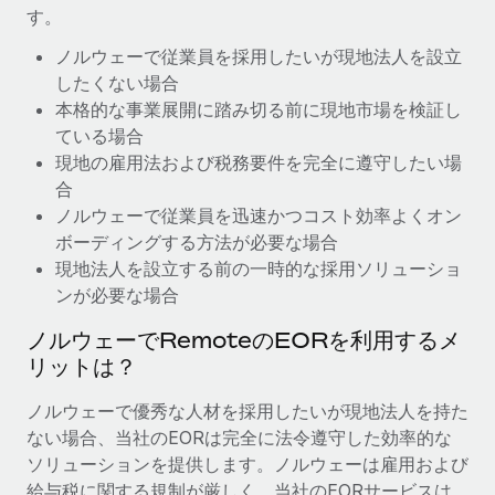
す。
福利厚生
ブログ
ノルウェーで従業員を採用したいが現地法人を設立
従業員の福利厚生を簡単に管理
したくない場合
Remoteの製品アップデート：GustoとXeroの統合お
本格的な事業展開に踏み切る前に現地市場を検証し
よびContractor Management Plus（契約社員管理
ている場合
プラス）
現地の雇用法および税務要件を完全に遵守したい場
Remoteの使命は、世界のどこにいても、あらゆる規模の企業が
合
業務に最適な人材を採用し、管理し、給与を支給できるようにす
ノルウェーで従業員を迅速かつコスト効率よくオン
ることです。この数週間で、新しい統合、機能、改良点をリリー
ボーディングする方法が必要な場合
スしました。...
現地法人を設立する前の一時的な採用ソリューショ
ンが必要な場合
詳細を見る
ノルウェーでRemoteのEORを利用するメ
リットは？
給与詐欺：種類、事例、ビジネスを守る方法
ノルウェーで優秀な人材を採用したいが現地法人を持た
給与, 賃金は詐欺の特に魅力的な標的です。多額の資金がシステ
ない場合、当社のEORは完全に法令遵守した効率的な
ム間で頻繁に移動しているためです。このため、自社のビジネス
ソリューションを提供します。ノルウェーは雇用および
を保護することは極めて重要です。...
給与税に関する規制が厳しく、当社のEORサービスは