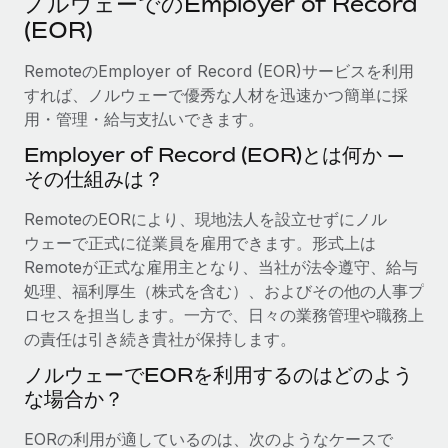
ノルウェーでのEmployer of Record
当社とのパートナーシップの可能性を検討する
(EOR)
サービス
給与・人材情報
Remote Build
近日リリース予定
専門家に相談
RemoteのEmployer of Record (EOR)サービスを利用
統合とAI自動化に関するコンサルティング
情報センター
グローバル人事・コンプライアンスの専門サポート
すれば、ノルウェーで優秀な人材を迅速かつ簡単に採
用・管理・給与支払いできます。
サポートを依頼する
バックグラウンドチェック
活用事例
Employer of Record (EOR)とは何か —
候補者の選考プロセスをシンプルに
すべてのリソースを表示する
その仕組みは？
Compliance Watchtower
RemoteのEORにより、現地法人を設立せずにノル
コンプライアンスリスクを先回りして対応
ブログ
ウェーで正式に従業員を雇用できます。形式上は
グローバル給与処理
Remoteが正式な雇用主となり、当社が法令遵守、給与
デバイス管理
処理、福利厚生（株式を含む）、およびその他の人事プ
ITデバイスを世界規模で提供・管理
EORおよびPEO
ロセスを担当します。一方で、日々の業務管理や職務上
の責任は引き続き貴社が保持します。
法人設立
契約社員管理
法令順守した法人をスピーディに設立
ノルウェーでEORを利用するのはどのよう
税務
な場合か？
移住・転勤
ブログを読む
従業員の異動をスムーズに
EORの利用が適しているのは、次のようなケースで