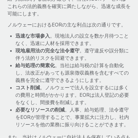
詳細を見る
これらの法的義務を確実に満たしながら、迅速な成長を
可能にします。
ノルウェーにおけるEORの主な利点は次の通りです。
迅速な市場参入
。現地法人の設立を数か月待つこと
なく、迅速に人材を採用できます。
現地雇用法の完全な法令遵守
。遵守違反や誤分類に
伴う法的リスクを回避できます。
給与処理の簡素化
。当社は給与税の計算を自動化
し、法改正があっても源泉徴収義務を含むすべての
義務を完全に遵守できるようにします。
コスト削減
。ノルウェーで法人を設立するには多く
の費用と時間がかかります。EORは法人登記の必要
をなくし、間接費を削減します。
必要なリソースの削減
。人事、給与処理、法令遵守
をEORが管理することで、事業拡大に注力し、社内
リソースを他の業務に振り向けることができます。
また、当社はノルウェーに自社法人を保有している点も