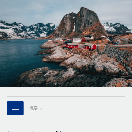
世界中の契約社員をオンボーディングし、管理
契約社員の報酬計算ツール
ログイン
Nederlands
グローバルな契約社員向けに、通貨オプションと支払スピー
PEO
成長の段階
ドを確認する
複雑な雇用関連業務を外部委託
Français
スタートアップ
成長中の企業向けのアジャイルなグローバルHR・給与処理ソ
REMOTEで学習
Deutsch
リューション
インフラ
リサーチおよびガイド
Remote統合
ミッドマーケット
Español
人事機能をワークフローにシームレスに統合する
活用事例
カスタマイズされた人事ソリューションでチームを拡大する
Italiano
プラットフォーム
HR用語集
企業
チームのための人事の基本機能を内蔵
大企業向けのグローバルHR
Português (Portugal)
チェックリストおよびテンプレート
接続
新しい
職務内容ライブラリ
日本語
当社のMCPを使用して、あらゆるAIツールをRemoteに接続
パートナーに登録
戦略的テクノロジーパートナー
ウェビナー
統合
概要
한국어
グローバルな人事機能を柔軟に自社プラットフォームへ統合
基本的なビジネスツールを活用して業務プロセスを効率化す
イベント
る
中文（简体）
パートナーとして登録
ニュースルーム