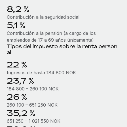
8,2 %
福利厚生
ブログ
従業員の福利厚生を簡単に管理
Contribución a la seguridad social
5,1 %
Remoteの製品アップデート：GustoとXeroの統合お
よびContractor Management Plus（契約社員管理
Contribución a la pensión (a cargo de los
プラス）
empleados de 17 a 69 años únicamente)
Tipos del impuesto sobre la renta person
Remoteの使命は、世界のどこにいても、あらゆる規模の企業が
al
業務に最適な人材を採用し、管理し、給与を支給できるようにす
ることです。この数週間で、新しい統合、機能、改良点をリリー
22 %
スしました。...
Ingresos de hasta 184 800 NOK
詳細を見る
23,7 %
184 800 – 260 100 NOK
26 %
給与詐欺：種類、事例、ビジネスを守る方法
260 100 – 651 250 NOK
給与, 賃金は詐欺の特に魅力的な標的です。多額の資金がシステ
35,2 %
ム間で頻繁に移動しているためです。このため、自社のビジネス
651 250 – 1 021 550 NOK
を保護することは極めて重要です。...