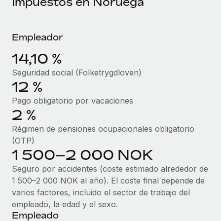
Impuestos en Noruega
当社とのパートナーシップの可能性を検討する
サービス
給与・人材情報
Remote Build
近日リリース予定
専門家に相談
統合とAI自動化に関するコンサルティング
Empleador
情報センター
グローバル人事・コンプライアンスの専門サポート
14,10 %
サポートを依頼する
バックグラウンドチェック
活用事例
Seguridad social (Folketrygdloven)
候補者の選考プロセスをシンプルに
すべてのリソースを表示する
12 %
Pago obligatorio por vacaciones
Compliance Watchtower
2 %
コンプライアンスリスクを先回りして対応
ブログ
Régimen de pensiones ocupacionales obligatorio
グローバル給与処理
デバイス管理
(OTP)
ITデバイスを世界規模で提供・管理
EORおよびPEO
1 500–2 000 NOK
法人設立
Seguro por accidentes (coste estimado alrededor de
契約社員管理
1 500–2 000 NOK al año). El coste final depende de
法令順守した法人をスピーディに設立
税務
varios factores, incluido el sector de trabajo del
移住・転勤
empleado, la edad y el sexo.
ブログを読む
従業員の異動をスムーズに
Empleado