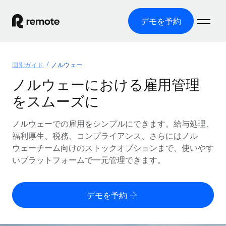
デモを予約
ホーム
国別ガイド
ノルウェー
製品
ノルウェーにおける雇用管理
をスムーズに
ソリューション
グローバル雇用
グローバル給与処理
ノルウェーでの雇用をシンプルにできます。給与処理、
リソース
各国の制度に対応
コンプライアンス対応の給与処理を手軽に
福利厚生、税務、コンプライアンス、さらにはノル
国別ガイド
ウェーチーム向けのストックオプションまで、使いやす
価格
ツールと計算ツール
Employer of Record（EOR）
/国別のグローバル雇用支援を検索する
いプラットフォームで一元管理できます。
グローバル展開をコストをかけずに実現
誤分類リスク判定ツール
米国州エクスプローラー
国別に従業員の誤分類リスクを確認する
Contractor of Record
米国の各州において採用プロセスを簡素化する
日本語
デモを予約
世界中の契約社員と法令を遵守して契約
従業員コスト計算ツール
Remoteを他社と比較
各国の総従業員コストを計算する
契約社員管理
English
他社と比較した、当社の強みを確認する