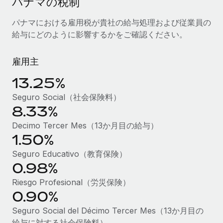
パナマの税制
当社とのパートナーシップの可能性を検討する
サービス
給与・人材情報
パナマにおける雇用税が貴社の給与処理および従業員の
Remote Build
近日リリース予定
給与にどのように影響するかをご確認ください。
専門家に相談
統合とAI自動化に関するコンサルティング
情報センター
グローバル人事・コンプライアンスの専門サポート
雇用主
サポートを依頼する
バックグラウンドチェック
活用事例
13.25%
候補者の選考プロセスをシンプルに
すべてのリソースを表示する
Seguro Social（社会保険料）
Compliance Watchtower
8.33%
コンプライアンスリスクを先回りして対応
ブログ
Decimo Tercer Mes（13か月目の給与）
グローバル給与処理
デバイス管理
1.50%
ITデバイスを世界規模で提供・管理
EORおよびPEO
Seguro Educativo（教育保険）
0.98%
法人設立
契約社員管理
Riesgo Profesional（労災保険）
法令順守した法人をスピーディに設立
税務
0.90%
移住・転勤
Seguro Social del Décimo Tercer Mes（13か月目の
ブログを読む
従業員の異動をスムーズに
給与に対する社会保険料）