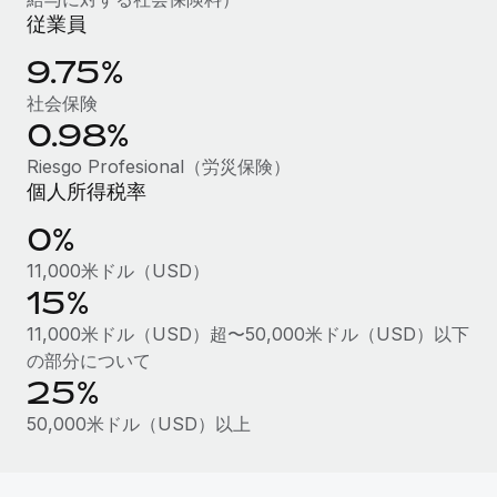
従業員
福利厚生
ブログ
従業員の福利厚生を簡単に管理
9.75%
Remoteの製品アップデート：GustoとXeroの統合お
社会保険
よびContractor Management Plus（契約社員管理
0.98%
プラス）
Riesgo Profesional（労災保険）
Remoteの使命は、世界のどこにいても、あらゆる規模の企業が
個人所得税率
業務に最適な人材を採用し、管理し、給与を支給できるようにす
0%
ることです。この数週間で、新しい統合、機能、改良点をリリー
スしました。...
11,000米ドル（USD）
15%
詳細を見る
11,000米ドル（USD）超〜50,000米ドル（USD）以下
の部分について
給与詐欺：種類、事例、ビジネスを守る方法
25%
給与, 賃金は詐欺の特に魅力的な標的です。多額の資金がシステ
50,000米ドル（USD）以上
ム間で頻繁に移動しているためです。このため、自社のビジネス
を保護することは極めて重要です。...