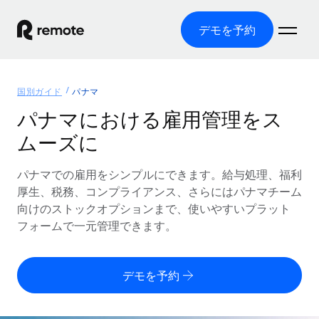
デモを予約
ホーム
国別ガイド
パナマ
製品
パナマにおける雇用管理をス
ムーズに
ソリューション
グローバル雇用
グローバル給与処理
パナマでの雇用をシンプルにできます。給与処理、福利
リソース
各国の制度に対応
コンプライアンス対応の給与処理を手軽に
厚生、税務、コンプライアンス、さらにはパナマチーム
国別ガイド
向けのストックオプションまで、使いやすいプラット
価格
ツールと計算ツール
Employer of Record（EOR）
/国別のグローバル雇用支援を検索する
フォームで一元管理できます。
グローバル展開をコストをかけずに実現
誤分類リスク判定ツール
米国州エクスプローラー
国別に従業員の誤分類リスクを確認する
Contractor of Record
米国の各州において採用プロセスを簡素化する
日本語
デモを予約
世界中の契約社員と法令を遵守して契約
従業員コスト計算ツール
Remoteを他社と比較
各国の総従業員コストを計算する
契約社員管理
English
他社と比較した、当社の強みを確認する