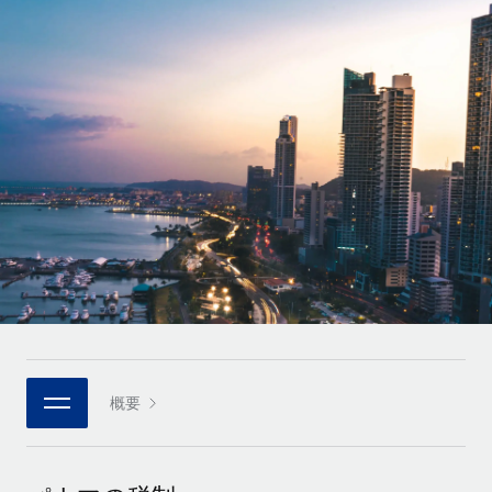
世界中の契約社員をオンボーディングし、管理
契約社員の報酬計算ツール
ログイン
Nederlands
グローバルな契約社員向けに、通貨オプションと支払スピー
PEO
成長の段階
ドを確認する
複雑な雇用関連業務を外部委託
Français
スタートアップ
成長中の企業向けのアジャイルなグローバルHR・給与処理ソ
REMOTEで学習
Deutsch
リューション
インフラ
リサーチおよびガイド
Remote統合
ミッドマーケット
Español
人事機能をワークフローにシームレスに統合する
活用事例
カスタマイズされた人事ソリューションでチームを拡大する
Italiano
プラットフォーム
HR用語集
企業
チームのための人事の基本機能を内蔵
大企業向けのグローバルHR
Português (Portugal)
チェックリストおよびテンプレート
接続
新しい
職務内容ライブラリ
日本語
当社のMCPを使用して、あらゆるAIツールをRemoteに接続
パートナーに登録
戦略的テクノロジーパートナー
ウェビナー
統合
概要
한국어
グローバルな人事機能を柔軟に自社プラットフォームへ統合
基本的なビジネスツールを活用して業務プロセスを効率化す
イベント
る
中文（简体）
パートナーとして登録
ニュースルーム