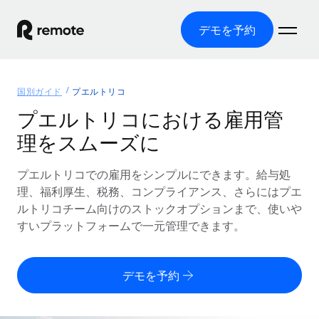
デモを予約
ホーム
国別ガイド
プエルトリコ
製品
プエルトリコにおける雇用管
理をスムーズに
ソリューション
グローバル雇用
グローバル給与処理
プエルトリコでの雇用をシンプルにできます。給与処
リソース
各国の制度に対応
コンプライアンス対応の給与処理を手軽に
理、福利厚生、税務、コンプライアンス、さらにはプエ
国別ガイド
ルトリコチーム向けのストックオプションまで、使いや
価格
ツールと計算ツール
Employer of Record（EOR）
/国別のグローバル雇用支援を検索する
すいプラットフォームで一元管理できます。
グローバル展開をコストをかけずに実現
誤分類リスク判定ツール
米国州エクスプローラー
国別に従業員の誤分類リスクを確認する
Contractor of Record
米国の各州において採用プロセスを簡素化する
日本語
デモを予約
世界中の契約社員と法令を遵守して契約
従業員コスト計算ツール
Remoteを他社と比較
各国の総従業員コストを計算する
契約社員管理
English
他社と比較した、当社の強みを確認する