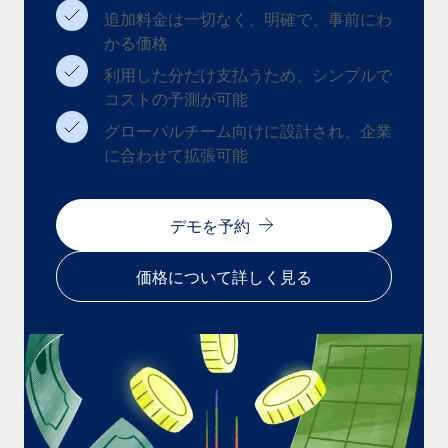
追加料金は一切なく、明確で、事前にわ
福利厚生
かる価格
ブログ
従業員の福利厚生を簡単に管理
利用した分だけ支払うため、シンプルで
Remoteの製品アップデート：GustoとXeroの統合お
コストの予測が可能
よびContractor Management Plus（契約社員管理
プラス）
グローバルチーム向けに設計され、企業
に合わせて拡張可能
Remoteの使命は、世界のどこにいても、あらゆる規模の企業が
業務に最適な人材を採用し、管理し、給与を支給できるようにす
ることです。この数週間で、新しい統合、機能、改良点をリリー
デモを予約
スしました。...
詳細を見る
価格について詳しく見る
給与詐欺：種類、事例、ビジネスを守る方法
給与, 賃金は詐欺の特に魅力的な標的です。多額の資金がシステ
ム間で頻繁に移動しているためです。このため、自社のビジネス
を保護することは極めて重要です。...