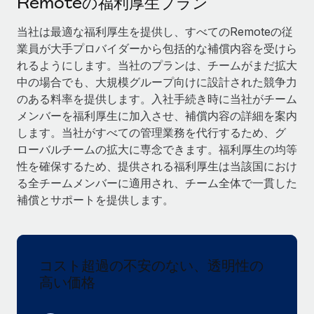
Remoteの福利厚生プラン
当社とのパートナーシップの可能性を検討する
サービス
給与・人材情報
当社は最適な福利厚生を提供し、すべてのRemoteの従
Remote Build
近日リリース予定
業員が大手プロバイダーから包括的な補償内容を受けら
専門家に相談
統合とAI自動化に関するコンサルティング
情報センター
れるようにします。当社のプランは、チームがまだ拡大
グローバル人事・コンプライアンスの専門サポート
中の場合でも、大規模グループ向けに設計された競争力
サポートを依頼する
バックグラウンドチェック
活用事例
のある料率を提供します。入社手続き時に当社がチーム
候補者の選考プロセスをシンプルに
メンバーを福利厚生に加入させ、補償内容の詳細を案内
すべてのリソースを表示する
します。当社がすべての管理業務を代行するため、グ
Compliance Watchtower
ローバルチームの拡大に専念できます。福利厚生の均等
コンプライアンスリスクを先回りして対応
ブログ
性を確保するため、提供される福利厚生は当該国におけ
る全チームメンバーに適用され、チーム全体で一貫した
グローバル給与処理
デバイス管理
補償とサポートを提供します。
ITデバイスを世界規模で提供・管理
EORおよびPEO
法人設立
契約社員管理
法令順守した法人をスピーディに設立
コスト超過の不安のない、透明性の
税務
高い価格
移住・転勤
ブログを読む
従業員の異動をスムーズに