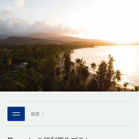
世界中の契約社員をオンボーディングし、管理
契約社員の報酬計算ツール
ログイン
Nederlands
グローバルな契約社員向けに、通貨オプションと支払スピー
PEO
成長の段階
ドを確認する
複雑な雇用関連業務を外部委託
Français
スタートアップ
成長中の企業向けのアジャイルなグローバルHR・給与処理ソ
REMOTEで学習
Deutsch
リューション
インフラ
リサーチおよびガイド
Remote統合
ミッドマーケット
Español
人事機能をワークフローにシームレスに統合する
活用事例
カスタマイズされた人事ソリューションでチームを拡大する
Italiano
プラットフォーム
HR用語集
企業
チームのための人事の基本機能を内蔵
大企業向けのグローバルHR
Português (Portugal)
チェックリストおよびテンプレート
接続
新しい
職務内容ライブラリ
日本語
当社のMCPを使用して、あらゆるAIツールをRemoteに接続
パートナーに登録
戦略的テクノロジーパートナー
ウェビナー
統合
概要
한국어
グローバルな人事機能を柔軟に自社プラットフォームへ統合
基本的なビジネスツールを活用して業務プロセスを効率化す
イベント
る
中文（简体）
パートナーとして登録
ニュースルーム