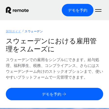
デモを予約
ホーム
国別ガイド
スウェーデン
製品
スウェーデンにおける雇用管
理をスムーズに
ソリューション
グローバル雇用
グローバル給与処理
スウェーデンでの雇用をシンプルにできます。給与処
リソース
各国の制度に対応
コンプライアンス対応の給与処理を手軽に
理、福利厚生、税務、コンプライアンス、さらにはス
国別ガイド
ウェーデンチーム向けのストックオプションまで、使い
価格
ツールと計算ツール
Employer of Record（EOR）
/国別のグローバル雇用支援を検索する
やすいプラットフォームで一元管理できます。
グローバル展開をコストをかけずに実現
誤分類リスク判定ツール
米国州エクスプローラー
国別に従業員の誤分類リスクを確認する
Contractor of Record
米国の各州において採用プロセスを簡素化する
日本語
デモを予約
世界中の契約社員と法令を遵守して契約
従業員コスト計算ツール
Remoteを他社と比較
各国の総従業員コストを計算する
契約社員管理
English
他社と比較した、当社の強みを確認する