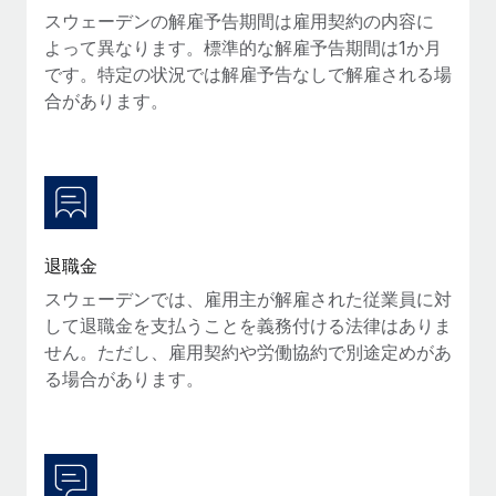
スウェーデンの解雇予告期間は雇用契約の内容に
福利厚生
よって異なります。標準的な解雇予告期間は1か月
ブログ
従業員の福利厚生を簡単に管理
です。特定の状況では解雇予告なしで解雇される場
合があります。
Remoteの製品アップデート：GustoとXeroの統合お
よびContractor Management Plus（契約社員管理
プラス）
Remoteの使命は、世界のどこにいても、あらゆる規模の企業が
業務に最適な人材を採用し、管理し、給与を支給できるようにす
ることです。この数週間で、新しい統合、機能、改良点をリリー
スしました。...
退職金
スウェーデンでは、雇用主が解雇された従業員に対
詳細を見る
して退職金を支払うことを義務付ける法律はありま
せん。ただし、雇用契約や労働協約で別途定めがあ
る場合があります。
給与詐欺：種類、事例、ビジネスを守る方法
給与, 賃金は詐欺の特に魅力的な標的です。多額の資金がシステ
ム間で頻繁に移動しているためです。このため、自社のビジネス
を保護することは極めて重要です。...