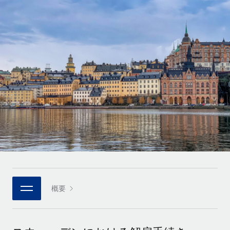
世界中の契約社員をオンボーディングし、管理
契約社員の報酬計算ツール
ログイン
Nederlands
グローバルな契約社員向けに、通貨オプションと支払スピー
PEO
成長の段階
ドを確認する
複雑な雇用関連業務を外部委託
Français
スタートアップ
成長中の企業向けのアジャイルなグローバルHR・給与処理ソ
REMOTEで学習
Deutsch
リューション
インフラ
リサーチおよびガイド
Remote統合
ミッドマーケット
Español
人事機能をワークフローにシームレスに統合する
活用事例
カスタマイズされた人事ソリューションでチームを拡大する
Italiano
プラットフォーム
HR用語集
企業
チームのための人事の基本機能を内蔵
大企業向けのグローバルHR
Português (Portugal)
チェックリストおよびテンプレート
接続
新しい
職務内容ライブラリ
日本語
当社のMCPを使用して、あらゆるAIツールをRemoteに接続
パートナーに登録
戦略的テクノロジーパートナー
ウェビナー
統合
概要
한국어
グローバルな人事機能を柔軟に自社プラットフォームへ統合
基本的なビジネスツールを活用して業務プロセスを効率化す
イベント
る
中文（简体）
パートナーとして登録
ニュースルーム