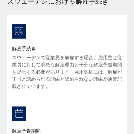
スウェーデンにおける解雇手続き
当社とのパートナーシップの可能性を検討する
サービス
給与・人材情報
Remote Build
近日リリース予定
専門家に相談
統合とAI自動化に関するコンサルティング
情報センター
グローバル人事・コンプライアンスの専門サポート
サポートを依頼する
バックグラウンドチェック
活用事例
解雇手続き
候補者の選考プロセスをシンプルに
すべてのリソースを表示する
スウェーデンで従業員を解雇する場合、雇用主は従
Compliance Watchtower
業員に対して明確な解雇理由と十分な解雇予告期間
コンプライアンスリスクを先回りして対応
ブログ
を提示する必要があります。雇用契約には、解雇が
グローバル給与処理
正当と認められる理由と認められない理由が通常記
デバイス管理
載されています。
ITデバイスを世界規模で提供・管理
EORおよびPEO
法人設立
契約社員管理
法令順守した法人をスピーディに設立
税務
移住・転勤
ブログを読む
従業員の異動をスムーズに
解雇予告期間