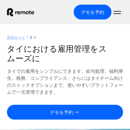
デモを予約
ホーム
国別ガイド
タイ
製品
タイにおける雇用管理をス
ムーズに
ソリューション
グローバル雇用
グローバル給与処理
タイでの雇用をシンプルにできます。給与処理、福利厚
リソース
各国の制度に対応
コンプライアンス対応の給与処理を手軽に
生、税務、コンプライアンス、さらにはタイチーム向け
国別ガイド
のストックオプションまで、使いやすいプラットフォー
価格
ツールと計算ツール
Employer of Record（EOR）
/国別のグローバル雇用支援を検索する
ムで一元管理できます。
グローバル展開をコストをかけずに実現
誤分類リスク判定ツール
米国州エクスプローラー
国別に従業員の誤分類リスクを確認する
Contractor of Record
米国の各州において採用プロセスを簡素化する
日本語
デモを予約
世界中の契約社員と法令を遵守して契約
従業員コスト計算ツール
Remoteを他社と比較
各国の総従業員コストを計算する
契約社員管理
English
他社と比較した、当社の強みを確認する