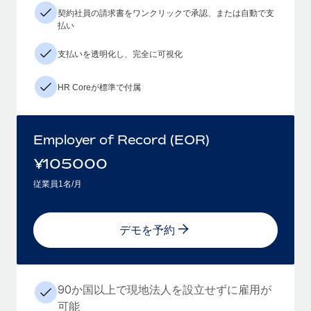
契約社員の請求書をワンクリックで承認、または自動で支
払い
支払いを透明化し、完全に可視化
HR Coreが標準で付属
Employer of Record (EOR)
¥
105000
従業員1名/月
デモを予約
90か国以上で現地法人を設立せずに雇用が
可能