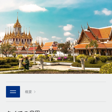
世界中の契約社員をオンボーディングし、管理
契約社員の報酬計算ツール
ログイン
Nederlands
グローバルな契約社員向けに、通貨オプションと支払スピー
PEO
成長の段階
ドを確認する
複雑な雇用関連業務を外部委託
Français
スタートアップ
成長中の企業向けのアジャイルなグローバルHR・給与処理ソ
REMOTEで学習
Deutsch
リューション
インフラ
リサーチおよびガイド
Remote統合
ミッドマーケット
Español
人事機能をワークフローにシームレスに統合する
活用事例
カスタマイズされた人事ソリューションでチームを拡大する
Italiano
プラットフォーム
HR用語集
企業
チームのための人事の基本機能を内蔵
大企業向けのグローバルHR
Português (Portugal)
チェックリストおよびテンプレート
接続
新しい
職務内容ライブラリ
日本語
当社のMCPを使用して、あらゆるAIツールをRemoteに接続
パートナーに登録
戦略的テクノロジーパートナー
ウェビナー
統合
概要
한국어
グローバルな人事機能を柔軟に自社プラットフォームへ統合
基本的なビジネスツールを活用して業務プロセスを効率化す
イベント
る
中文（简体）
パートナーとして登録
ニュースルーム