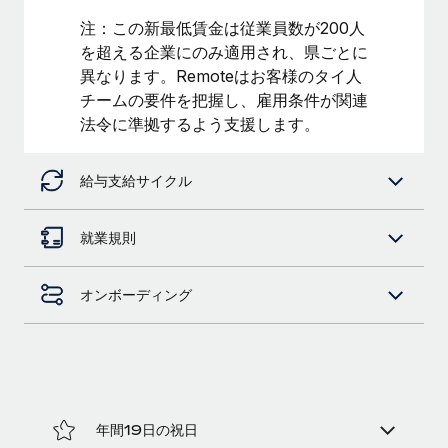
注：この新最低賃金は従業員数が200人
福利厚生
ブログ
を超える企業にのみ適用され、県ごとに
従業員の福利厚生を簡単に管理
異なります。Remoteはお客様のタイ人
Remoteの製品アップデート：GustoとXeroの統合お
チームの要件を把握し、雇用条件が関連
よびContractor Management Plus（契約社員管理
法令に準拠するよう支援します。
プラス）
Remoteの使命は、世界のどこにいても、あらゆる規模の企業が
給与支給サイクル
業務に最適な人材を採用し、管理し、給与を支給できるようにす
ることです。この数週間で、新しい統合、機能、改良点をリリー
スしました。...
就業規則
詳細を見る
オンボーディング
給与詐欺：種類、事例、ビジネスを守る方法
給与, 賃金は詐欺の特に魅力的な標的です。多額の資金がシステ
ム間で頻繁に移動しているためです。このため、自社のビジネス
を保護することは極めて重要です。...
年間19日の祝日