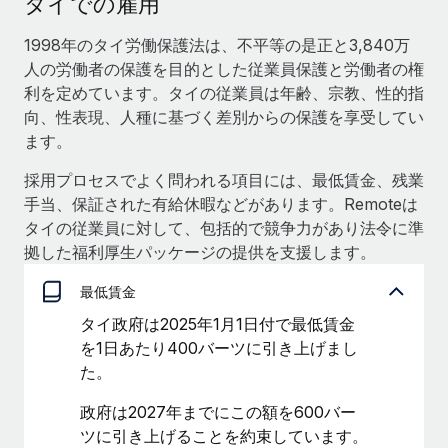
タイでの雇用
当社とのパートナーシップの可能性を検討する
サービス
給与・人材情報
1998年のタイ労働保護法は、不平等の是正と3,840万
Remote Build
近日リリース予定
人の労働者の保護を目的とした従業員保護と労働者の権
専門家に相談
統合とAI自動化に関するコンサルティング
情報センター
利を定めています。タイの従業員は年齢、宗教、性的指
グローバル人事・コンプライアンスの専門サポート
向、性表現、人種に基づく差別からの保護を享受してい
サポートを依頼する
バックグラウンドチェック
活用事例
ます。
候補者の選考プロセスをシンプルに
すべてのリソースを表示する
採用プロセスでよく問われる項目には、最低賃金、残業
手当、保証された有給休暇などがあります。Remoteは
Compliance Watchtower
タイの従業員に対して、包括的で競争力があり法令に準
コンプライアンスリスクを先回りして対応
ブログ
拠した福利厚生パッケージの提供を支援します。
グローバル給与処理
デバイス管理
最低賃金
ITデバイスを世界規模で提供・管理
EORおよびPEO
タイ政府は2025年1月1日付で最低賃金
法人設立
契約社員管理
を1日あたり400バーツに引き上げまし
法令順守した法人をスピーディに設立
た。
税務
移住・転勤
政府は2027年までにこの額を600バー
ブログを読む
従業員の異動をスムーズに
ツに引き上げることを約束しています。