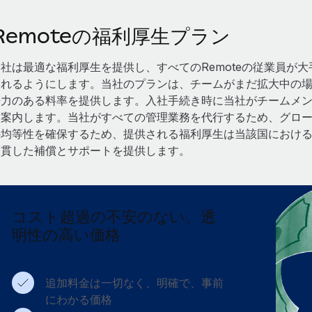
Remoteの福利厚生プラン
当社は最適な福利厚生を提供し、すべてのRemoteの従業員が
られるようにします。当社のプランは、チームがまだ拡大中の
争力のある料率を提供します。入社手続き時に当社がチームメ
を案内します。当社がすべての管理業務を代行するため、グロ
の均等性を確保するため、提供される福利厚生は当該国におけ
一貫した補償とサポートを提供します。
コスト超過の不安のない、透
明性の高い価格
追加料金は一切なく、明確で、事前
にわかる価格