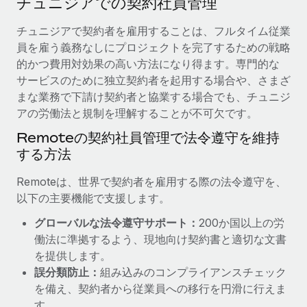
チュニジアでの契約社員管理
当社とのパートナーシップの可能性を検討する
サービス
給与・人材情報
チュニジアで契約者を雇用することは、フルタイム従業
Remote Build
近日リリース予定
員を雇う義務なしにプロジェクトを完了するための戦略
専門家に相談
統合とAI自動化に関するコンサルティング
情報センター
的かつ費用対効果の高い方法になり得ます。専門的な
グローバル人事・コンプライアンスの専門サポート
サービスのために独立契約者を起用する場合や、さまざ
サポートを依頼する
バックグラウンドチェック
活用事例
まな業務で下請け契約者と協業する場合でも、チュニジ
候補者の選考プロセスをシンプルに
アの労働法と規制を理解することが不可欠です。
すべてのリソースを表示する
Reverse Tech、契約社員管理と給与処理でRemote
Remoteの契約社員管理で法令遵守を維持
と戦略的提携
Compliance Watchtower
する方法
コンプライアンスリスクを先回りして対応
ブログ
Reverse Techの概要 健康とウェルネスのスタートアップである
Reverse...
グローバル給与処理
Remoteは、世界で契約者を雇用する際の法令遵守を、
デバイス管理
以下の主要機能で支援します。
ITデバイスを世界規模で提供・管理
詳細を見る
EORおよびPEO
グローバルな法令遵守サポート：
200か国以上の労
法人設立
契約社員管理
働法に準拠するよう、現地向け契約書と適切な文書
法令順守した法人をスピーディに設立
AIのパイオニアであるWeaviateは、Remoteを使
を提供します。
税務
い、どのようにしてワークフォースを120%に増やした
誤分類防止：
組み込みのコンプライアンスチェック
移住・転勤
のか
を備え、契約者から従業員への移行を円滑に行えま
ブログを読む
従業員の異動をスムーズに
Weaviateの概要...
す。