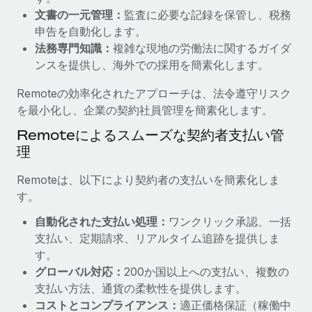
文書の一元管理：
監査に必要な記録を保管し、税務
福利厚生
詳細を見る
申告を自動化します。
ブログ
従業員の福利厚生を簡単に管理
法務専門知識：
複雑な現地の労働法に関するガイダ
Remoteの製品アップデート：GustoとXeroの統合お
ンスを提供し、海外での採用を簡素化します。
よびContractor Management Plus（契約社員管理
プラス）
Remoteの効率化されたアプローチは、法令遵守リスク
を最小化し、企業の契約社員管理を簡素化します。
Remoteの使命は、世界のどこにいても、あらゆる規模の企業が
業務に最適な人材を採用し、管理し、給与を支給できるようにす
Remoteによるスムーズな契約者支払い管
ることです。この数週間で、新しい統合、機能、改良点をリリー
理
スしました。...
Remoteは、以下により契約者の支払いを簡素化しま
詳細を見る
す。
自動化された支払い処理：
ワンクリック承認、一括
支払い、定期請求、リアルタイム追跡を提供しま
給与詐欺：種類、事例、ビジネスを守る方法
す。
給与, 賃金は詐欺の特に魅力的な標的です。多額の資金がシステ
グローバル対応：
200か国以上への支払い、複数の
ム間で頻繁に移動しているためです。このため、自社のビジネス
支払い方法、通貨の柔軟性を提供します。
を保護することは極めて重要です。...
コストとコンプライアンス：
適正価格保証（稼働中