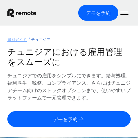
デモを予約
ホーム
国別ガイド
チュニジア
製品
チュニジアにおける雇用管理
をスムーズに
ソリューション
グローバル雇用
グローバル給与処理
チュニジアでの雇用をシンプルにできます。給与処理、
リソース
各国の制度に対応
コンプライアンス対応の給与処理を手軽に
福利厚生、税務、コンプライアンス、さらにはチュニジ
国別ガイド
アチーム向けのストックオプションまで、使いやすいプ
価格
ツールと計算ツール
Employer of Record（EOR）
/国別のグローバル雇用支援を検索する
ラットフォームで一元管理できます。
グローバル展開をコストをかけずに実現
誤分類リスク判定ツール
米国州エクスプローラー
国別に従業員の誤分類リスクを確認する
Contractor of Record
米国の各州において採用プロセスを簡素化する
日本語
デモを予約
世界中の契約社員と法令を遵守して契約
従業員コスト計算ツール
Remoteを他社と比較
各国の総従業員コストを計算する
契約社員管理
English
他社と比較した、当社の強みを確認する