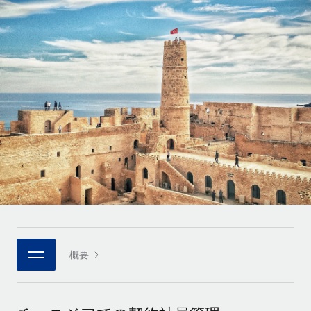
世界中の契約社員をオンボーディングし、管理
契約社員の報酬計算ツール
ログイン
Nederlands
グローバルな契約社員向けに、通貨オプションと支払スピー
PEO
成長の段階
ドを確認する
複雑な雇用関連業務を外部委託
Français
スタートアップ
成長中の企業向けのアジャイルなグローバルHR・給与処理ソ
REMOTEで学習
Deutsch
リューション
インフラ
リサーチおよびガイド
Remote統合
ミッドマーケット
Español
人事機能をワークフローにシームレスに統合する
活用事例
カスタマイズされた人事ソリューションでチームを拡大する
Italiano
プラットフォーム
HR用語集
企業
チームのための人事の基本機能を内蔵
大企業向けのグローバルHR
Português (Portugal)
チェックリストおよびテンプレート
接続
新しい
職務内容ライブラリ
日本語
当社のMCPを使用して、あらゆるAIツールをRemoteに接続
パートナーに登録
戦略的テクノロジーパートナー
ウェビナー
統合
概要
한국어
グローバルな人事機能を柔軟に自社プラットフォームへ統合
基本的なビジネスツールを活用して業務プロセスを効率化す
イベント
る
中文（简体）
パートナーとして登録
ニュースルーム