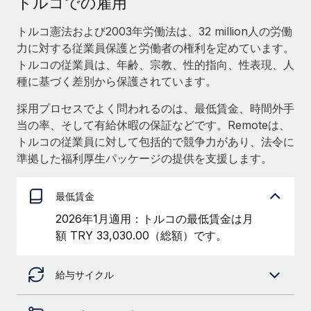
トルコでの雇用
当社とのパートナーシップの可能性を検討する
サービス
給与・人材情報
トルコ憲法および2003年労働法は、32 million人の労働
Remote Build
近日リリース予定
力に対する従業員保護と労働者の権利を定めています。
専門家に相談
統合とAI自動化に関するコンサルティング
情報センター
トルコの従業員は、年齢、宗教、性的指向、性表現、人
グローバル人事・コンプライアンスの専門サポート
種に基づく差別から保護されています。
サポートを依頼する
バックグラウンドチェック
活用事例
採用プロセスでよく問われるのは、最低賃金、時間外手
候補者の選考プロセスをシンプルに
すべてのリソースを表示する
当の率、そして有給休暇の保証などです。Remoteは、
トルコの従業員に対して包括的で競争力があり、法令に
Compliance Watchtower
準拠した福利厚生パッケージの提供を支援します。
コンプライアンスリスクを先回りして対応
ブログ
グローバル給与処理
デバイス管理
最低賃金
ITデバイスを世界規模で提供・管理
EORおよびPEO
2026年1月適用：トルコの最低賃金は月
額 TRY 33,030.00（総額）です。
法人設立
契約社員管理
法令順守した法人をスピーディに設立
税務
給与サイクル
移住・転勤
ブログを読む
従業員の異動をスムーズに