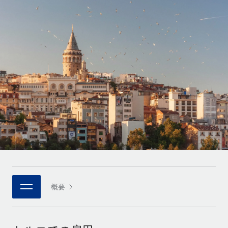
世界中の契約社員をオンボーディングし、管理
契約社員の報酬計算ツール
ログイン
Nederlands
グローバルな契約社員向けに、通貨オプションと支払スピー
PEO
成長の段階
ドを確認する
複雑な雇用関連業務を外部委託
Français
スタートアップ
成長中の企業向けのアジャイルなグローバルHR・給与処理ソ
REMOTEで学習
Deutsch
リューション
インフラ
リサーチおよびガイド
Remote統合
ミッドマーケット
Español
人事機能をワークフローにシームレスに統合する
活用事例
カスタマイズされた人事ソリューションでチームを拡大する
Italiano
プラットフォーム
HR用語集
企業
チームのための人事の基本機能を内蔵
大企業向けのグローバルHR
Português (Portugal)
チェックリストおよびテンプレート
接続
新しい
職務内容ライブラリ
日本語
当社のMCPを使用して、あらゆるAIツールをRemoteに接続
パートナーに登録
戦略的テクノロジーパートナー
ウェビナー
統合
概要
한국어
グローバルな人事機能を柔軟に自社プラットフォームへ統合
基本的なビジネスツールを活用して業務プロセスを効率化す
イベント
る
中文（简体）
パートナーとして登録
ニュースルーム