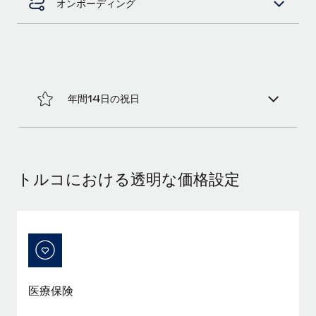
オンボーディング
福利厚生
ブログ
従業員の福利厚生を簡単に管理
Remoteの製品アップデート：GustoとXeroの統合お
よびContractor Management Plus（契約社員管理
プラス）
年間14日の祝日
Remoteの使命は、世界のどこにいても、あらゆる規模の企業が
業務に最適な人材を採用し、管理し、給与を支給できるようにす
ることです。この数週間で、新しい統合、機能、改良点をリリー
スしました。...
トルコにおける透明な価格設定
詳細を見る
給与詐欺：種類、事例、ビジネスを守る方法
給与, 賃金は詐欺の特に魅力的な標的です。多額の資金がシステ
ム間で頻繁に移動しているためです。このため、自社のビジネス
医療保険
を保護することは極めて重要です。...