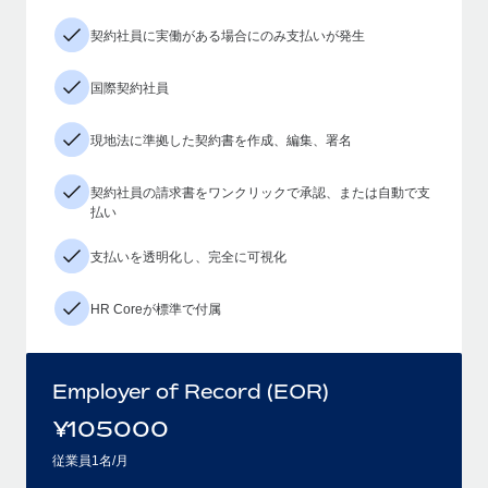
契約社員に実働がある場合にのみ支払いが発生
国際契約社員
現地法に準拠した契約書を作成、編集、署名
契約社員の請求書をワンクリックで承認、または自動で支
払い
支払いを透明化し、完全に可視化
HR Coreが標準で付属
Employer of Record (EOR)
¥
105000
従業員1名/月