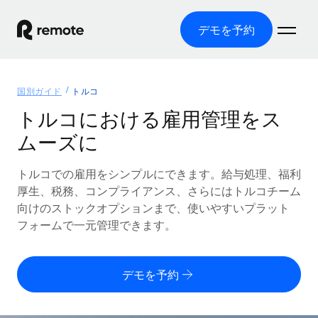
デモを予約
ホーム
国別ガイド
トルコ
製品
トルコにおける雇用管理をス
ムーズに
ソリューション
グローバル雇用
グローバル給与処理
トルコでの雇用をシンプルにできます。給与処理、福利
リソース
各国の制度に対応
コンプライアンス対応の給与処理を手軽に
厚生、税務、コンプライアンス、さらにはトルコチーム
国別ガイド
向けのストックオプションまで、使いやすいプラット
価格
ツールと計算ツール
Employer of Record（EOR）
/国別のグローバル雇用支援を検索する
フォームで一元管理できます。
グローバル展開をコストをかけずに実現
誤分類リスク判定ツール
米国州エクスプローラー
国別に従業員の誤分類リスクを確認する
Contractor of Record
米国の各州において採用プロセスを簡素化する
日本語
デモを予約
世界中の契約社員と法令を遵守して契約
従業員コスト計算ツール
Remoteを他社と比較
各国の総従業員コストを計算する
契約社員管理
English
他社と比較した、当社の強みを確認する