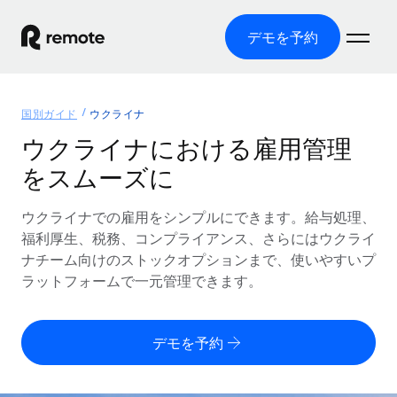
デモを予約
ホーム
国別ガイド
ウクライナ
製品
ウクライナにおける雇用管理
をスムーズに
ソリューション
グローバル雇用
グローバル給与処理
ウクライナでの雇用をシンプルにできます。給与処理、
リソース
各国の制度に対応
コンプライアンス対応の給与処理を手軽に
福利厚生、税務、コンプライアンス、さらにはウクライ
国別ガイド
ナチーム向けのストックオプションまで、使いやすいプ
価格
ツールと計算ツール
Employer of Record（EOR）
/国別のグローバル雇用支援を検索する
ラットフォームで一元管理できます。
グローバル展開をコストをかけずに実現
誤分類リスク判定ツール
米国州エクスプローラー
国別に従業員の誤分類リスクを確認する
Contractor of Record
米国の各州において採用プロセスを簡素化する
日本語
デモを予約
世界中の契約社員と法令を遵守して契約
従業員コスト計算ツール
Remoteを他社と比較
各国の総従業員コストを計算する
契約社員管理
English
他社と比較した、当社の強みを確認する