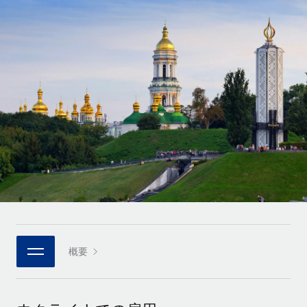
世界中の契約社員をオンボーディングし、管理
契約社員の報酬計算ツール
ログイン
Nederlands
グローバルな契約社員向けに、通貨オプションと支払スピー
PEO
成長の段階
ドを確認する
複雑な雇用関連業務を外部委託
Français
スタートアップ
成長中の企業向けのアジャイルなグローバルHR・給与処理ソ
REMOTEで学習
Deutsch
リューション
インフラ
リサーチおよびガイド
Remote統合
ミッドマーケット
Español
人事機能をワークフローにシームレスに統合する
活用事例
カスタマイズされた人事ソリューションでチームを拡大する
Italiano
プラットフォーム
HR用語集
企業
チームのための人事の基本機能を内蔵
大企業向けのグローバルHR
Português (Portugal)
チェックリストおよびテンプレート
接続
新しい
職務内容ライブラリ
日本語
当社のMCPを使用して、あらゆるAIツールをRemoteに接続
パートナーに登録
戦略的テクノロジーパートナー
ウェビナー
統合
概要
한국어
グローバルな人事機能を柔軟に自社プラットフォームへ統合
基本的なビジネスツールを活用して業務プロセスを効率化す
イベント
る
中文（简体）
パートナーとして登録
ニュースルーム