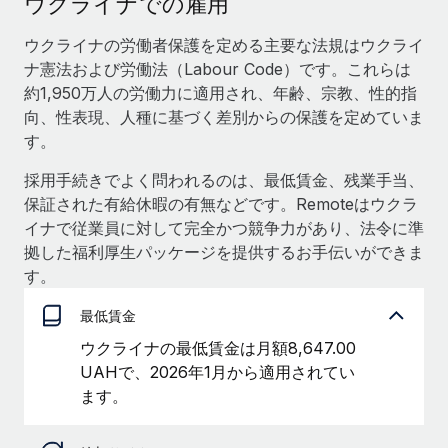
ウクライナでの雇用
当社とのパートナーシップの可能性を検討する
サービス
給与・人材情報
ウクライナの労働者保護を定める主要な法規はウクライ
Remote Build
近日リリース予定
ナ憲法および労働法（Labour Code）です。これらは
専門家に相談
統合とAI自動化に関するコンサルティング
情報センター
約1,950万人の労働力に適用され、年齢、宗教、性的指
グローバル人事・コンプライアンスの専門サポート
向、性表現、人種に基づく差別からの保護を定めていま
サポートを依頼する
バックグラウンドチェック
活用事例
す。
候補者の選考プロセスをシンプルに
すべてのリソースを表示する
採用手続きでよく問われるのは、最低賃金、残業手当、
保証された有給休暇の有無などです。Remoteはウクラ
Compliance Watchtower
イナで従業員に対して完全かつ競争力があり、法令に準
コンプライアンスリスクを先回りして対応
ブログ
拠した福利厚生パッケージを提供するお手伝いができま
グローバル給与処理
デバイス管理
す。
ITデバイスを世界規模で提供・管理
EORおよびPEO
最低賃金
法人設立
契約社員管理
ウクライナの最低賃金は月額8,647.00
法令順守した法人をスピーディに設立
UAHで、2026年1月から適用されてい
税務
ます。
移住・転勤
ブログを読む
従業員の異動をスムーズに