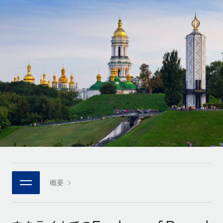
世界中の契約社員をオンボーディングし、管理
契約社員の報酬計算ツール
ログイン
Nederlands
グローバルな契約社員向けに、通貨オプションと支払スピー
PEO
成長の段階
ドを確認する
複雑な雇用関連業務を外部委託
Français
スタートアップ
成長中の企業向けのアジャイルなグローバルHR・給与処理ソ
REMOTEで学習
Deutsch
リューション
インフラ
リサーチおよびガイド
Remote統合
ミッドマーケット
Español
人事機能をワークフローにシームレスに統合する
活用事例
カスタマイズされた人事ソリューションでチームを拡大する
Italiano
プラットフォーム
HR用語集
企業
チームのための人事の基本機能を内蔵
大企業向けのグローバルHR
Português (Portugal)
チェックリストおよびテンプレート
接続
新しい
職務内容ライブラリ
日本語
当社のMCPを使用して、あらゆるAIツールをRemoteに接続
パートナーに登録
戦略的テクノロジーパートナー
ウェビナー
統合
概要
한국어
グローバルな人事機能を柔軟に自社プラットフォームへ統合
基本的なビジネスツールを活用して業務プロセスを効率化す
イベント
る
中文（简体）
パートナーとして登録
ニュースルーム