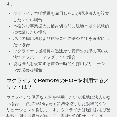
す。
福利厚生
ブログ
ウクライナで従業員を雇用したいが現地法人を設立
従業員の福利厚生を簡単に管理
したくない場合
Remoteの製品アップデート：GustoとXeroの統合お
本格的な事業拡大に踏み切る前に現地市場を試験的
よびContractor Management Plus（契約社員管理
に検証したい場合
プラス）
現地の雇用法および税務要件の法令遵守を確実にし
Remoteの使命は、世界のどこにいても、あらゆる規模の企業が
たい場合
業務に最適な人材を採用し、管理し、給与を支給できるようにす
ウクライナで従業員を迅速かつ費用対効果の高い方
ることです。この数週間で、新しい統合、機能、改良点をリリー
法でオンボーディングしたい場合
スしました。...
現地法人を設立する前の一時的な採用ソリューショ
ンが必要な場合
詳細を見る
ウクライナでRemoteのEORを利用するメ
リットは？
給与詐欺：種類、事例、ビジネスを守る方法
ウクライナで優秀な人材を採用したいが現地に法人がな
給与, 賃金は詐欺の特に魅力的な標的です。多額の資金がシステ
い場合、当社のEORは完全に法令遵守した効率的なソ
ム間で頻繁に移動しているためです。このため、自社のビジネス
リューションを提供します。ウクライナは雇用および給
を保護することは極めて重要です。...
与税に関する規制が厳しく、当社のEORサービスはこ