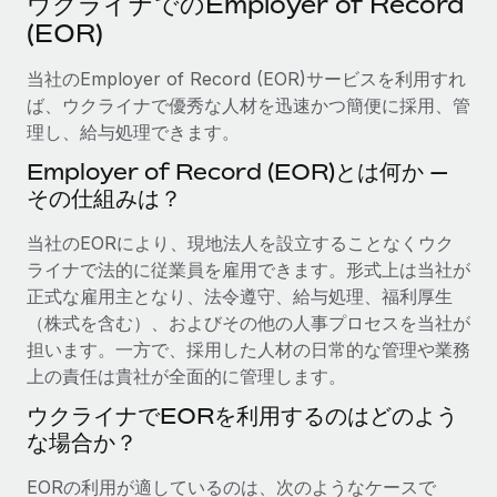
ウクライナでのEmployer of Record
当社とのパートナーシップの可能性を検討する
(EOR)
サービス
給与・人材情報
Remote Build
近日リリース予定
専門家に相談
当社のEmployer of Record (EOR)サービスを利用すれ
統合とAI自動化に関するコンサルティング
情報センター
グローバル人事・コンプライアンスの専門サポート
ば、ウクライナで優秀な人材を迅速かつ簡便に採用、管
理し、給与処理できます。
サポートを依頼する
バックグラウンドチェック
活用事例
Employer of Record (EOR)とは何か —
候補者の選考プロセスをシンプルに
すべてのリソースを表示する
その仕組みは？
Compliance Watchtower
当社のEORにより、現地法人を設立することなくウク
コンプライアンスリスクを先回りして対応
ブログ
ライナで法的に従業員を雇用できます。形式上は当社が
グローバル給与処理
正式な雇用主となり、法令遵守、給与処理、福利厚生
デバイス管理
（株式を含む）、およびその他の人事プロセスを当社が
ITデバイスを世界規模で提供・管理
EORおよびPEO
担います。一方で、採用した人材の日常的な管理や業務
上の責任は貴社が全面的に管理します。
法人設立
契約社員管理
法令順守した法人をスピーディに設立
ウクライナでEORを利用するのはどのよう
税務
な場合か？
移住・転勤
ブログを読む
従業員の異動をスムーズに
EORの利用が適しているのは、次のようなケースで