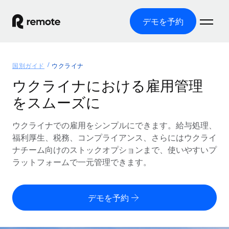
デモを予約
ホーム
国別ガイド
ウクライナ
製品
ウクライナにおける雇用管理
をスムーズに
ソリューション
グローバル雇用
グローバル給与処理
ウクライナでの雇用をシンプルにできます。給与処理、
リソース
各国の制度に対応
コンプライアンス対応の給与処理を手軽に
福利厚生、税務、コンプライアンス、さらにはウクライ
国別ガイド
ナチーム向けのストックオプションまで、使いやすいプ
価格
ツールと計算ツール
Employer of Record（EOR）
/国別のグローバル雇用支援を検索する
ラットフォームで一元管理できます。
グローバル展開をコストをかけずに実現
誤分類リスク判定ツール
米国州エクスプローラー
国別に従業員の誤分類リスクを確認する
Contractor of Record
米国の各州において採用プロセスを簡素化する
日本語
デモを予約
世界中の契約社員と法令を遵守して契約
従業員コスト計算ツール
Remoteを他社と比較
各国の総従業員コストを計算する
契約社員管理
English
他社と比較した、当社の強みを確認する