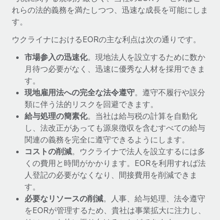
詳細を見る
れらの法的義務を満たしつつ、迅速な成長を可能にしま
す。
ウクライナにおけるEORの主な利点は次の通りです。
市場参入の迅速化
。現地法人を設立するために数か
月待つ必要がなく、迅速に優秀な人材を採用できま
す。
現地雇用法への完全な法令遵守
。遵守不履行や誤分
類に伴う法的リスクを回避できます。
給与処理の簡素化
。当社は給与税の計算を自動化
し、法改正があっても源泉徴収を含むすべての給与
関連の義務を完全に遵守できるようにします。
コストの削減
。ウクライナで法人を設立するには多
くの費用と時間がかかります。EORを利用すれば法
人登記の必要がなくなり、間接費用を削減できま
す。
必要なリソースの削減
。人事、給与処理、法令遵守
をEORが管理するため、貴社は事業拡大に注力し、