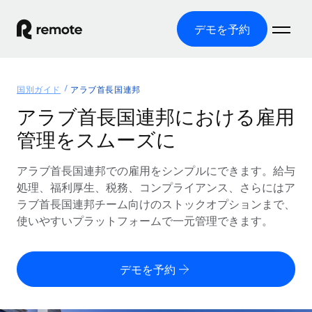
デモを予約
ホーム
国別ガイド
アラブ首長国連邦
製品
アラブ首長国連邦における雇用
管理をスムーズに
ソリューション
グローバル雇用
グローバル給与処理
アラブ首長国連邦での雇用をシンプルにできます。給与
リソース
各国の制度に対応
コンプライアンス対応の給与処理を手軽に
処理、福利厚生、税務、コンプライアンス、さらにはア
国別ガイド
ラブ首長国連邦チーム向けのストックオプションまで、
価格
ツールと計算ツール
Employer of Record（EOR）
/国別のグローバル雇用支援を検索する
使いやすいプラットフォームで一元管理できます。
グローバル展開をコストをかけずに実現
誤分類リスク判定ツール
米国州エクスプローラー
国別に従業員の誤分類リスクを確認する
Contractor of Record
米国の各州において採用プロセスを簡素化する
日本語
デモを予約
世界中の契約社員と法令を遵守して契約
従業員コスト計算ツール
Remoteを他社と比較
各国の総従業員コストを計算する
契約社員管理
English
他社と比較した、当社の強みを確認する