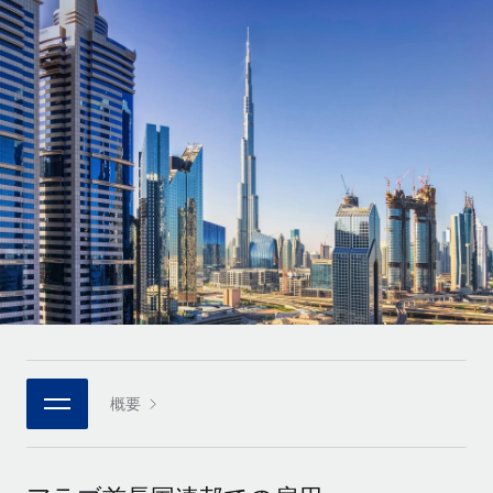
世界中の契約社員をオンボーディングし、管理
契約社員の報酬計算ツール
ログイン
Nederlands
グローバルな契約社員向けに、通貨オプションと支払スピー
PEO
成長の段階
ドを確認する
複雑な雇用関連業務を外部委託
Français
スタートアップ
成長中の企業向けのアジャイルなグローバルHR・給与処理ソ
REMOTEで学習
Deutsch
リューション
インフラ
リサーチおよびガイド
Remote統合
ミッドマーケット
Español
人事機能をワークフローにシームレスに統合する
活用事例
カスタマイズされた人事ソリューションでチームを拡大する
Italiano
プラットフォーム
HR用語集
企業
チームのための人事の基本機能を内蔵
大企業向けのグローバルHR
Português (Portugal)
チェックリストおよびテンプレート
接続
新しい
職務内容ライブラリ
日本語
当社のMCPを使用して、あらゆるAIツールをRemoteに接続
パートナーに登録
戦略的テクノロジーパートナー
ウェビナー
統合
概要
한국어
グローバルな人事機能を柔軟に自社プラットフォームへ統合
基本的なビジネスツールを活用して業務プロセスを効率化す
イベント
る
中文（简体）
パートナーとして登録
ニュースルーム