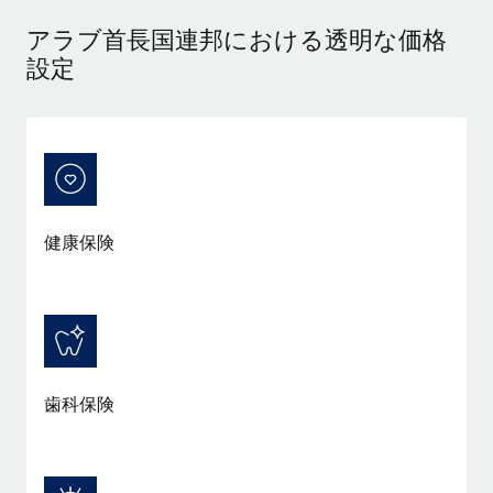
福利厚生
アラブ首長国連邦における透明な価格
ブログ
従業員の福利厚生を簡単に管理
設定
Remoteの製品アップデート：GustoとXeroの統合お
よびContractor Management Plus（契約社員管理
プラス）
Remoteの使命は、世界のどこにいても、あらゆる規模の企業が
業務に最適な人材を採用し、管理し、給与を支給できるようにす
ることです。この数週間で、新しい統合、機能、改良点をリリー
健康保険
スしました。...
詳細を見る
給与詐欺：種類、事例、ビジネスを守る方法
歯科保険
給与, 賃金は詐欺の特に魅力的な標的です。多額の資金がシステ
ム間で頻繁に移動しているためです。このため、自社のビジネス
を保護することは極めて重要です。...