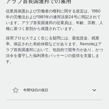
アラブ首長国連邦での雇用
当社とのパートナーシップの可能性を検討する
サービス
給与・人材情報
従業員保護および労働者の権利に関する規定は、1980
Remote Build
近日リリース予定
年の労働法および1981年の連邦法第24号に明記されて
専門家に相談
統合とAI自動化に関するコンサルティング
情報センター
います。アラブ首長国連邦の従業員は、年齢、宗教、人
グローバル人事・コンプライアンスの専門サポート
種に基づく差別から保護されています。
サポートを依頼する
バックグラウンドチェック
活用事例
採用プロセスでよく生じる疑問には、最低賃金、残業
候補者の選考プロセスをシンプルに
すべてのリソースを表示する
率、保証された有給休暇などがあります。Remoteはア
ラブ首長国連邦において、包括的で競争力があり、かつ
Compliance Watchtower
法令を遵守した福利厚生パッケージの提供を支援しま
コンプライアンスリスクを先回りして対応
ブログ
す。
グローバル給与処理
デバイス管理
ITデバイスを世界規模で提供・管理
EORおよびPEO
法人設立
契約社員管理
法令順守した法人をスピーディに設立
年間12日の祝日
税務
移住・転勤
ブログを読む
従業員の異動をスムーズに