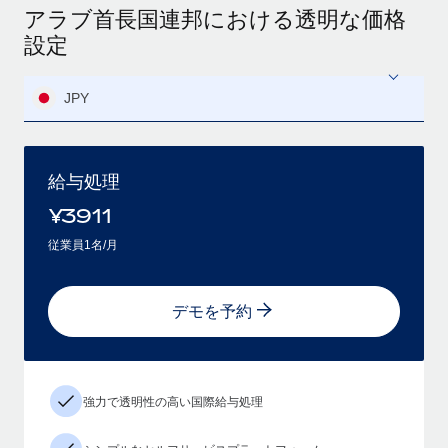
アラブ首長国連邦における透明な価格
設定
JPY
給与処理
¥
3911
従業員1名/月
デモを予約
強力で透明性の高い国際給与処理