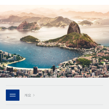
전 세계 계약자의 온보딩 및 관리
계약자 지급 계산기
로그인
Nederlands
글로벌 계약직을 위한 통화 옵션과 지급 소요 시간 확인
PEO
성장 단계
복잡한 고용 업무를 아웃소싱
Français
스타트업
REMOTE와 함께 배우기
성장하는 기업을 위한 민첩한 글로벌 HR 및 급여 솔루션
Deutsch
리서치 및 가이드
인프라
중견기업
Remote 통합
사례 연구
맞춤형 HR 솔루션으로 팀 확장
Español
HR을 워크플로에 매끄럽게 통합
HR 용어집
엔터프라이즈
Italiano
플랫폼
대기업을 위한 글로벌 HR
체크리스트 및 템플릿
팀을 위한 통합된 핵심 HR 기능
Português (Portugal)
직무 설명 라이브러리
연결
새로운
REMOTE 파트너 되기
日本語
MCP를 사용하여 모든 AI 도구를 Remote에 연결 가능
전략적 기술 파트너
웨비나
통합
플랫폼에 글로벌 HR을 유연하게 통합
한국어
이벤트
핵심 비즈니스 도구로 프로세스를 간소화
개요
파트너 되기
中文（简体）
뉴스룸
Remote와의 파트너십 기회 탐색