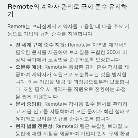
복리후생
Remote의 계약자 관리로 규제 준수 유지하
블로그
손쉬운 직원 복리후생 관리
기
Remote 제품 관련 소식: Gusto 및 Xero와의 통합과
Remote는 브라질에서 계약자를 고용할 때 다음 주요 기
Remote Contractor Management Plus
능으로 기업의 규제 준수를 지원합니다:
Remote의 사명은 모든 규모의 기업이 전 세계 어디서든 업무에 가
전 세계 규제 준수 지원:
Remote는 지역별 계약서와
장 적합 사람을 찾아 채용 및 관리하고 급여를 지급하도록 돕는 것
필요한 문서를 제공하여 브라질을 포함한 200개 이
입니다. 이를 위해 최근 몇 주 동안 새로운...
상의 국가에서 노동법을 준수하도록 보장합니다.
자세히 알아보기
오분류 예방:
Remote는 통합된 규제 준수 검사를 제
공하여 계약자가 직원으로 오분류되는 것을 방지합
니다. 이는 기업을 벌금 및 과징금으로부터 보호합니
Shootsta가 Remote를 통해 네 개의 시장에서 글로벌
다. 또한 필요 시 계약자를 직원으로 전환하는 과정
채용을 확장한 방법
을 쉽게 지원합니다.
비디오 콘텐츠를 활용한 마케팅이 계속해서 인기를 끌면서, 기업들
문서 중앙화:
Remote는 감사용 필수 문서를 관리하
에게는 흥미롭고 전문적인 비디오 제작이 어느 때보다 중요해졌습
고 세금 신고를 자동화하여 모든 문서가 최신 상태로
니다. 그러나 대부분의 회사들은 그렇게 높은 품질의...
유지되고 브라질 법규를 준수하도록 합니다.
현지 법률 전문성:
Remote의 팀은 복잡한 브라질 노
자세히 알아보기
동법에 대한 지침을 제공하여 기업이 현지 규제 환경