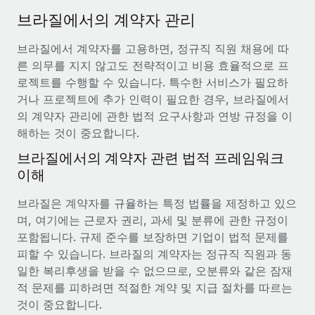
서비스
급여 및 인재 인사이트
Remote Build
곧 제공 예정
브라질에서의 계약자 관리
전문가 상담
통합 및 AI 자동화 컨설팅
인사이트 센터
브라질에서 계약자를 고용하면, 정규직 직원 채용에 따
글로벌 인사 및 규정 준수 업무 처리에 전문가 지원 제공
른 의무를 지지 않고도 전략적이고 비용 효율적으로 프
지원받기
신원 조사
사례 연구
로젝트를 수행할 수 있습니다. 특수한 서비스가 필요하
채용 후보자 심사 프로세스 간소화
거나 프로젝트에 추가 인력이 필요한 경우, 브라질에서
모든 리소스 보기
의 계약자 관리에 관한 법적 요구사항과 연방 규정을 이
Compliance Watchtower
해하는 것이 중요합니다.
규정 준수 관련 위험에 선제적으로 대응
블로그
브라질에서의 계약자 관련 법적 프레임워크
글로벌 급여
이해
기기 관리
전 세계 IT 장비 제공 및 추적 관리
EOR 및 PEO
브라질은 계약자를 규율하는 특정 법률을 제정하고 있으
며, 여기에는 근로자 권리, 과세 및 분류에 관한 규정이
법인 설립
계약자 관리
포함됩니다. 규제 준수를 보장하면 기업이 법적 문제를
법인 설립을 빠르고 준법적으로 지원
피할 수 있습니다. 브라질의 계약자는 정규직 직원과 동
세금
일한 복리후생을 받을 수 없으므로, 오분류와 같은 잠재
글로벌 인재 이동 및 전근
블로그 둘러보기
적 문제를 피하려면 적절한 계약 및 지급 절차를 따르는
직원 해외 이전을 간편하게 처리
것이 중요합니다.