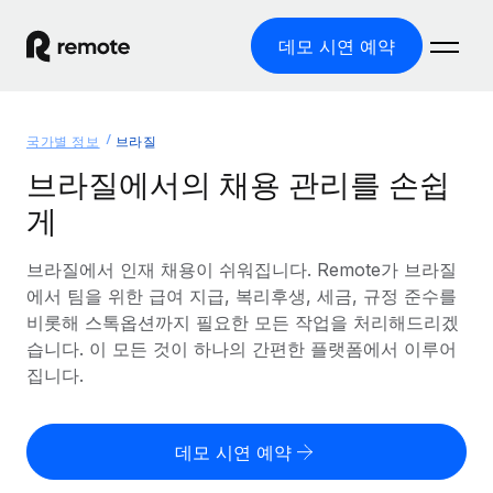
데모 시연 예약
홈
국가별 정보
브라질
제품
브라질에서의 채용 관리를 손쉽
게
솔루션
글로벌 고용
글로벌 급여
브라질에서 인재 채용이 쉬워집니다. Remote가 브라질
리소스
글로벌 서비스 제공
규정을 준수하며 급여 지급을 손쉽게 처리
에서 팀을 위한 급여 지급, 복리후생, 세금, 규정 준수를
국가별 정보
비롯해 스톡옵션까지 필요한 모든 작업을 처리해드리겠
요금
도구 및 계산기
기록상 고용주(EOR)
국가별 글로벌 채용 지원 알아보기
습니다. 이 모든 것이 하나의 간편한 플랫폼에서 이루어
법인 설립 비용 없이 전 세계로 사업을 확장
오분류 리스크 평가 도구
집니다.
미국 주별 정보
국가별 직원 오분류 리스크 확인
기록상 계약자
미국 모든 주 전역에서 채용 업무를 간소화
한국어
전 세계에서 규정을 준수하며 계약자 고용
직원 비용 계산기
데모 시연 예약
Remote와 다른 솔루션 비교
국가별 총 인건비 계산
계약자 관리
English
다른 업체들과 비교해보기