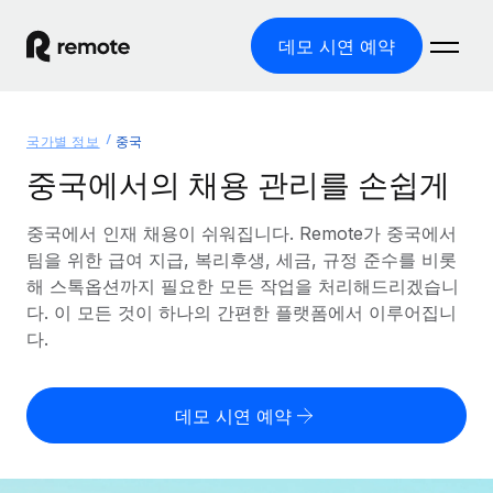
데모 시연 예약
홈
국가별 정보
중국
제품
중국에서의 채용 관리를 손쉽게
솔루션
글로벌 고용
중국에서 인재 채용이 쉬워집니다. Remote가 중국에서
팀을 위한 급여 지급, 복리후생, 세금, 규정 준수를 비롯
글로벌 급여
리소스
글로벌 서비스 제공
해 스톡옵션까지 필요한 모든 작업을 처리해드리겠습니
규정을 준수하며 급여 지급을 손쉽게 처리
다. 이 모든 것이 하나의 간편한 플랫폼에서 이루어집니
국가별 정보
요금
도구 및 계산기
기록상 고용주(EOR)
다.
국가별 글로벌 채용 지원 알아보기
법인 설립 비용 없이 전 세계로 사업을 확장
오분류 리스크 평가 도구
미국 주별 정보
국가별 직원 오분류 리스크 확인
기록상 계약자
미국 모든 주 전역에서 채용 업무를 간소화
데모 시연 예약
한국어
전 세계에서 규정을 준수하며 계약자 고용
직원 비용 계산기
Remote와 다른 솔루션 비교
국가별 총 인건비 계산
계약자 관리
English
다른 업체들과 비교해보기