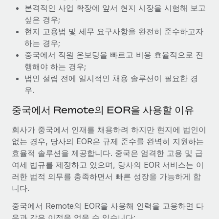
복리후생
본격적인 사업 확장에 앞서 현지 시장을 시험해 보고
블로그
손쉬운 직원 복리후생 관리
싶은 경우;
현지 고용법 및 세무 요구사항을 완전히 준수하고자
Remote 제품 관련 소식: Gusto 및 Xero와의 통합과
Remote Contractor Management Plus
하는 경우;
중국에서 직원 온보딩을 빠르고 비용 효율적으로 진
Remote의 사명은 모든 규모의 기업이 전 세계 어디서든 업무에 가
행해야 하는 경우;
장 적합 사람을 찾아 채용 및 관리하고 급여를 지급하도록 돕는 것
법인 설립 전에 일시적인 채용 솔루션이 필요한 경
입니다. 이를 위해 최근 몇 주 동안 새로운...
우.
자세히 알아보기
중국에서 Remote의 EOR을 사용할 이유
회사가 중국에서 인재를 채용하려 하지만 현지에 법인이
Shootsta가 Remote를 통해 네 개의 시장에서 글로벌
없는 경우, 당사의 EOR은 규제 준수를 완벽히 지원하는
채용을 확장한 방법
효율적 솔루션을 제공합니다. 중국은 엄격한 고용 및 급
비디오 콘텐츠를 활용한 마케팅이 계속해서 인기를 끌면서, 기업들
여세 법규를 제정하고 있으며, 당사의 EOR 서비스는 이
에게는 흥미롭고 전문적인 비디오 제작이 어느 때보다 중요해졌습
러한 법적 의무를 충족하면서 빠른 성장을 가능하게 합
니다. 그러나 대부분의 회사들은 그렇게 높은 품질의...
니다.
자세히 알아보기
중국에서 Remote의 EOR을 사용해 인력을 고용하면 다
음과 같은 이점을 얻을 수 있습니다: