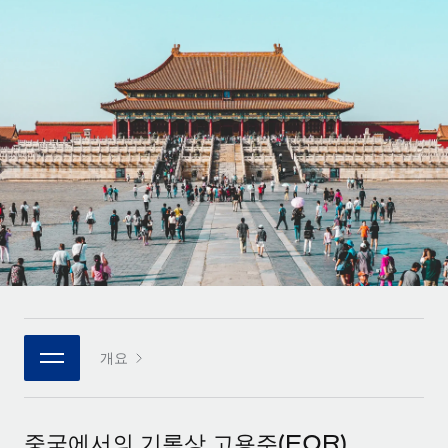
전 세계 계약자의 온보딩 및 관리
계약자 지급 계산기
로그인
Nederlands
글로벌 계약직을 위한 통화 옵션과 지급 소요 시간 확인
PEO
성장 단계
복잡한 고용 업무를 아웃소싱
Français
스타트업
REMOTE와 함께 배우기
성장하는 기업을 위한 민첩한 글로벌 HR 및 급여 솔루션
Deutsch
리서치 및 가이드
인프라
중견기업
Remote 통합
사례 연구
맞춤형 HR 솔루션으로 팀 확장
Español
HR을 워크플로에 매끄럽게 통합
HR 용어집
엔터프라이즈
Italiano
플랫폼
대기업을 위한 글로벌 HR
체크리스트 및 템플릿
팀을 위한 통합된 핵심 HR 기능
Português (Portugal)
직무 설명 라이브러리
연결
새로운
REMOTE 파트너 되기
日本語
MCP를 사용하여 모든 AI 도구를 Remote에 연결 가능
전략적 기술 파트너
웨비나
개요
통합
플랫폼에 글로벌 HR을 유연하게 통합
한국어
이벤트
핵심 비즈니스 도구로 프로세스를 간소화
파트너 되기
中文（简体）
뉴스룸
Remote와의 파트너십 기회 탐색
중국에서의 기록상 고용주(EOR)