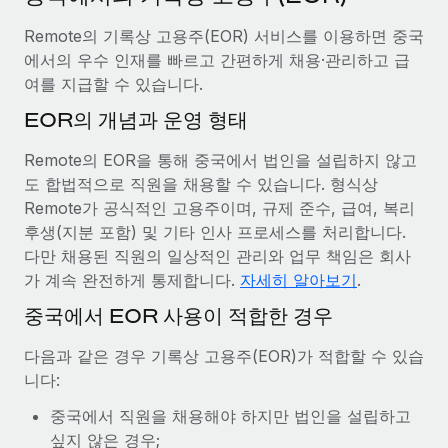
서비스
급여 및 인재 인사이트
Remote Build
곧 제공 예정
Remote의 기록상 고용주(EOR) 서비스를 이용하면 중국
전문가 상담
통합 및 AI 자동화 컨설팅
인사이트 센터
에서의 우수 인재를 빠르고 간편하게 채용·관리하고 급
글로벌 인사 및 규정 준수 업무 처리에 전문가 지원 제공
여를 지급할 수 있습니다.
지원받기
신원 조사
사례 연구
EOR의 개념과 운영 형태
채용 후보자 심사 프로세스 간소화
모든 리소스 보기
Remote의 EOR을 통해 중국에서 법인을 설립하지 않고
Compliance Watchtower
도 합법적으로 직원을 채용할 수 있습니다. 형식상
규정 준수 관련 위험에 선제적으로 대응
블로그
Remote가 공식적인 고용주이며, 규제 준수, 급여, 복리
후생(지분 포함) 및 기타 인사 프로세스를 처리합니다.
글로벌 급여
기기 관리
다만 채용된 직원의 일상적인 관리와 업무 책임은 회사
전 세계 IT 장비 제공 및 추적 관리
가 계속 완전하게 통제합니다.
자세히 알아보기
.
EOR 및 PEO
중국에서 EOR 사용이 적합한 경우
법인 설립
계약자 관리
법인 설립을 빠르고 준법적으로 지원
다음과 같은 경우 기록상 고용주(EOR)가 적합할 수 있습
세금
니다:
글로벌 인재 이동 및 전근
블로그 둘러보기
직원 해외 이전을 간편하게 처리
중국에서 직원을 채용해야 하지만 법인을 설립하고
싶지 않은 경우;