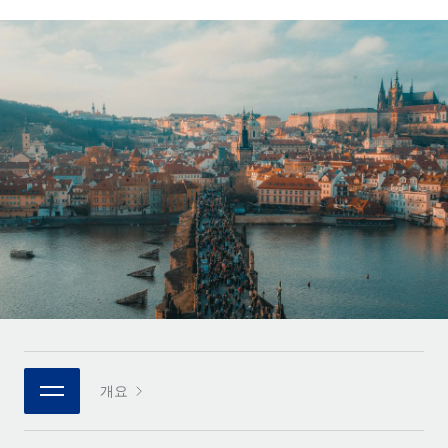
전 세계 계약자의 온보딩 및 관리
계약자 지급 계산기
로그인
Nederlands
글로벌 계약직을 위한 통화 옵션과 지급 소요 시간 확인
PEO
성장 단계
복잡한 고용 업무를 아웃소싱
Français
스타트업
REMOTE와 함께 배우기
성장하는 기업을 위한 민첩한 글로벌 HR 및 급여 솔루션
Deutsch
리서치 및 가이드
인프라
중견기업
Remote 통합
사례 연구
맞춤형 HR 솔루션으로 팀 확장
Español
HR을 워크플로에 매끄럽게 통합
HR 용어집
엔터프라이즈
Italiano
플랫폼
대기업을 위한 글로벌 HR
체크리스트 및 템플릿
팀을 위한 통합된 핵심 HR 기능
Português (Portugal)
직무 설명 라이브러리
연결
새로운
REMOTE 파트너 되기
日本語
MCP를 사용하여 모든 AI 도구를 Remote에 연결 가능
전략적 기술 파트너
웨비나
통합
플랫폼에 글로벌 HR을 유연하게 통합
한국어
이벤트
핵심 비즈니스 도구로 프로세스를 간소화
개요
파트너 되기
中文（简体）
뉴스룸
Remote와의 파트너십 기회 탐색