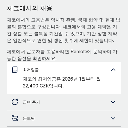
서비스
급여 및 인재 인사이트
Remote Build
곧 제공 예정
체코에서의 채용
전문가 상담
통합 및 AI 자동화 컨설팅
인사이트 센터
체코에서의 고용법은 역사적 관행, 국제 협약 및 현대 법
글로벌 인사 및 규정 준수 업무 처리에 전문가 지원 제공
률의 혼합으로 구성됩니다. 체코에서의 고용 계약은 기
지원받기
신원 조사
사례 연구
간 정함 또는 불특정 기간일 수 있으며, 기간 정함 계약
채용 후보자 심사 프로세스 간소화
은 일반적으로 연한 및 갱신 횟수에 제한이 있습니다.
모든 리소스 보기
체코에서 근로자를 고용하려면 Remote에 문의하여 가
Compliance Watchtower
능한 옵션을 확인하세요.
규정 준수 관련 위험에 선제적으로 대응
블로그
글로벌 급여
최저임금
기기 관리
전 세계 IT 장비 제공 및 추적 관리
체코의 최저임금은 2026년 1월부터 월
EOR 및 PEO
22,400 CZK입니다.
법인 설립
계약자 관리
법인 설립을 빠르고 준법적으로 지원
급여 주기
세금
글로벌 인재 이동 및 전근
블로그 둘러보기
직원 해외 이전을 간편하게 처리
온보딩