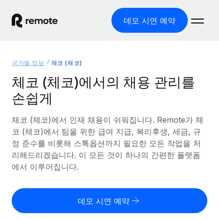
데모 시연 예약
홈
국가별 정보
체코 (체코)
제품
체코 (체코)에서의 채용 관리를
손쉽게
솔루션
글로벌 고용
글로벌 급여
체코 (체코)에서 인재 채용이 쉬워집니다. Remote가 체
리소스
글로벌 서비스 제공
규정을 준수하며 급여 지급을 손쉽게 처리
코 (체코)에서 팀을 위한 급여 지급, 복리후생, 세금, 규
국가별 정보
정 준수를 비롯해 스톡옵션까지 필요한 모든 작업을 처
요금
도구 및 계산기
기록상 고용주(EOR)
국가별 글로벌 채용 지원 알아보기
리해드리겠습니다. 이 모든 것이 하나의 간편한 플랫폼
법인 설립 비용 없이 전 세계로 사업을 확장
오분류 리스크 평가 도구
에서 이루어집니다.
미국 주별 정보
국가별 직원 오분류 리스크 확인
기록상 계약자
미국 모든 주 전역에서 채용 업무를 간소화
한국어
전 세계에서 규정을 준수하며 계약자 고용
직원 비용 계산기
데모 시연 예약
Remote와 다른 솔루션 비교
국가별 총 인건비 계산
계약자 관리
English
다른 업체들과 비교해보기