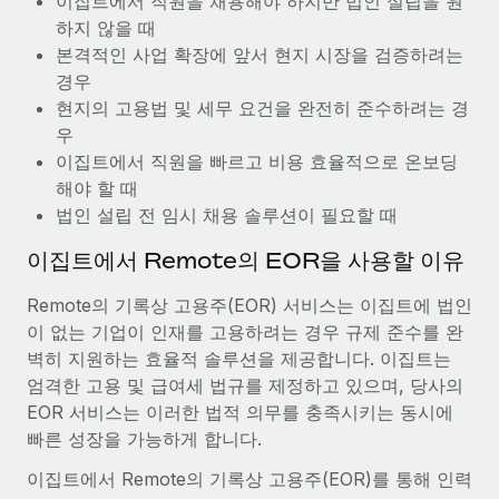
이집트에서 직원을 채용해야 하지만 법인 설립을 원
복리후생
블로그
급여 관리를 통해 국제 노동법...
하지 않을 때
손쉬운 직원 복리후생 관리
본격적인 사업 확장에 앞서 현지 시장을 검증하려는
자세히 알아보기
Remote 제품 관련 소식: Gusto 및 Xero와의 통합과
경우
Remote Contractor Management Plus
현지의 고용법 및 세무 요건을 완전히 준수하려는 경
우
Remote의 사명은 모든 규모의 기업이 전 세계 어디서든 업무에 가
이집트에서 직원을 빠르고 비용 효율적으로 온보딩
장 적합 사람을 찾아 채용 및 관리하고 급여를 지급하도록 돕는 것
해야 할 때
입니다. 이를 위해 최근 몇 주 동안 새로운...
법인 설립 전 임시 채용 솔루션이 필요할 때
자세히 알아보기
이집트에서 Remote의 EOR을 사용할 이유
Remote의 기록상 고용주(EOR) 서비스는 이집트에 법인
Shootsta가 Remote를 통해 네 개의 시장에서 글로벌
채용을 확장한 방법
이 없는 기업이 인재를 고용하려는 경우 규제 준수를 완
벽히 지원하는 효율적 솔루션을 제공합니다. 이집트는
비디오 콘텐츠를 활용한 마케팅이 계속해서 인기를 끌면서, 기업들
엄격한 고용 및 급여세 법규를 제정하고 있으며, 당사의
에게는 흥미롭고 전문적인 비디오 제작이 어느 때보다 중요해졌습
EOR 서비스는 이러한 법적 의무를 충족시키는 동시에
니다. 그러나 대부분의 회사들은 그렇게 높은 품질의...
빠른 성장을 가능하게 합니다.
자세히 알아보기
이집트에서 Remote의 기록상 고용주(EOR)를 통해 인력