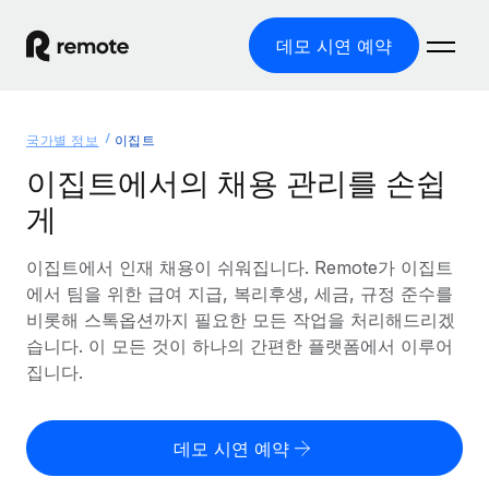
데모 시연 예약
홈
국가별 정보
이집트
제품
이집트에서의 채용 관리를 손쉽
게
솔루션
글로벌 고용
글로벌 급여
이집트에서 인재 채용이 쉬워집니다. Remote가 이집트
리소스
글로벌 서비스 제공
규정을 준수하며 급여 지급을 손쉽게 처리
에서 팀을 위한 급여 지급, 복리후생, 세금, 규정 준수를
국가별 정보
비롯해 스톡옵션까지 필요한 모든 작업을 처리해드리겠
요금
도구 및 계산기
기록상 고용주(EOR)
국가별 글로벌 채용 지원 알아보기
습니다. 이 모든 것이 하나의 간편한 플랫폼에서 이루어
법인 설립 비용 없이 전 세계로 사업을 확장
오분류 리스크 평가 도구
집니다.
미국 주별 정보
국가별 직원 오분류 리스크 확인
기록상 계약자
미국 모든 주 전역에서 채용 업무를 간소화
한국어
전 세계에서 규정을 준수하며 계약자 고용
직원 비용 계산기
데모 시연 예약
Remote와 다른 솔루션 비교
국가별 총 인건비 계산
계약자 관리
English
다른 업체들과 비교해보기