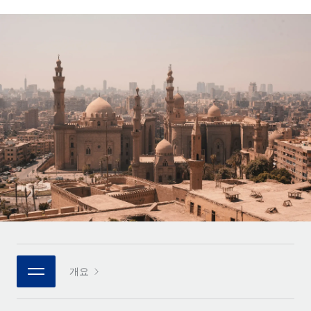
전 세계 계약자의 온보딩 및 관리
계약자 지급 계산기
로그인
Nederlands
글로벌 계약직을 위한 통화 옵션과 지급 소요 시간 확인
PEO
성장 단계
복잡한 고용 업무를 아웃소싱
Français
스타트업
REMOTE와 함께 배우기
성장하는 기업을 위한 민첩한 글로벌 HR 및 급여 솔루션
Deutsch
리서치 및 가이드
인프라
중견기업
Remote 통합
사례 연구
맞춤형 HR 솔루션으로 팀 확장
Español
HR을 워크플로에 매끄럽게 통합
HR 용어집
엔터프라이즈
Italiano
플랫폼
대기업을 위한 글로벌 HR
체크리스트 및 템플릿
팀을 위한 통합된 핵심 HR 기능
Português (Portugal)
직무 설명 라이브러리
연결
새로운
REMOTE 파트너 되기
日本語
MCP를 사용하여 모든 AI 도구를 Remote에 연결 가능
전략적 기술 파트너
웨비나
통합
플랫폼에 글로벌 HR을 유연하게 통합
한국어
이벤트
핵심 비즈니스 도구로 프로세스를 간소화
개요
파트너 되기
中文（简体）
뉴스룸
Remote와의 파트너십 기회 탐색