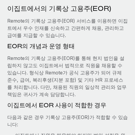
서비스
급여 및 인재 인사이트
Remote Build
곧 제공 예정
이집트에서의 기록상 고용주(EOR)
전문가 상담
통합 및 AI 자동화 컨설팅
인사이트 센터
Remote의 기록상 고용주(EOR) 서비스를 이용하면 이집
글로벌 인사 및 규정 준수 업무 처리에 전문가 지원 제공
트에서 우수 인재를 신속하고 간편하게 채용, 관리하고
지원받기
신원 조사
사례 연구
급여를 지급할 수 있습니다.
채용 후보자 심사 프로세스 간소화
모든 리소스 보기
EOR의 개념과 운영 형태
AI 분야의 선구자인 Weaviate가 Remote와 협력하여
조직 규모를 120% 성장시킨 방법
Compliance Watchtower
Remote의 기록상 고용주(EOR)를 통해 현지 법인을 설
규정 준수 관련 위험에 선제적으로 대응
블로그
Weaviate 한눈에 보기 Weaviate는 오픈 소스, AI 우선 인프라를
립하지 않고도 이집트에서 법적으로 직원을 채용할 수
구축합니다. 이 회사의 미션은 전 세계 개발자 및 운영자
글로벌 급여
있습니다. 형식상 Remote가 공식 고용주가 되어 규제
기기 관리
(DevOps/MLOps)에게 AI 네이티브...
준수, 급여, 복리후생(지분 포함) 및 기타 HR 프로세스
전 세계 IT 장비 제공 및 추적 관리
EOR 및 PEO
를 처리합니다. 다만, 채용된 직원의 일상적 관리와 업무
자세히 알아보기
책임은 귀사가 계속 담당합니다.
법인 설립
계약자 관리
법인 설립을 빠르고 준법적으로 지원
이집트에서 EOR 사용이 적합한 경우
세금
계약직 관리와 급여 업무를 위해 Remote와 전략적 파
글로벌 인재 이동 및 전근
다음과 같은 경우 기록상 고용주(EOR)가 적합할 수 있습
트너십을 맺은 Reverse Tech
블로그 둘러보기
직원 해외 이전을 간편하게 처리
니다:
Reverse Tech 한눈에 보기 건강 및 웰니스 스타트업인 Reverse
Tech는 Remote와 파트너십을 맺고 글로벌 계약직 인력 및 미국