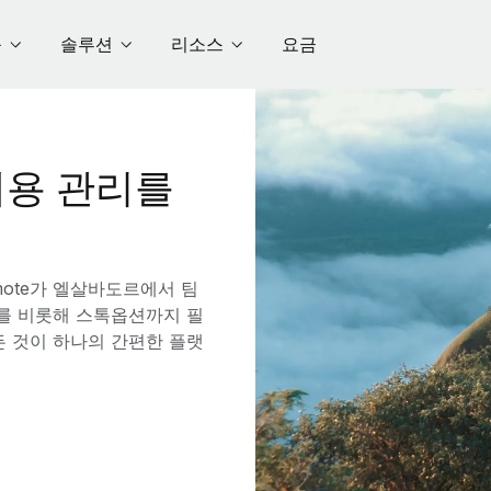
품
솔루션
리소스
요금
용 관리를
ote가 엘살바도르에서 팀
수를 비롯해 스톡옵션까지 필
든 것이 하나의 간편한 플랫