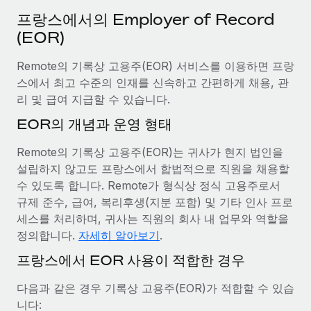
서비스
급여 및 인재 인사이트
Remote Build
곧 제공 예정
프랑스에서의 Employer of Record
전문가 상담
통합 및 AI 자동화 컨설팅
(EOR)
인사이트 센터
글로벌 인사 및 규정 준수 업무 처리에 전문가 지원 제공
Remote의 기록상 고용주(EOR) 서비스를 이용하면 프랑
지원받기
신원 조사
사례 연구
스에서 최고 수준의 인재를 신속하고 간편하게 채용, 관
채용 후보자 심사 프로세스 간소화
모든 리소스 보기
리 및 급여 지급할 수 있습니다.
AI 분야의 선구자인 Weaviate가 Remote와 협력하여
EOR의 개념과 운영 형태
조직 규모를 120% 성장시킨 방법
Compliance Watchtower
규정 준수 관련 위험에 선제적으로 대응
블로그
Weaviate 한눈에 보기 Weaviate는 오픈 소스, AI 우선 인프라를
Remote의 기록상 고용주(EOR)는 귀사가 현지 법인을
구축합니다. 이 회사의 미션은 전 세계 개발자 및 운영자
글로벌 급여
설립하지 않고도 프랑스에서 합법적으로 직원을 채용할
기기 관리
(DevOps/MLOps)에게 AI 네이티브...
수 있도록 합니다. Remote가 형식상 정식 고용주로서
전 세계 IT 장비 제공 및 추적 관리
EOR 및 PEO
규제 준수, 급여, 복리후생(지분 포함) 및 기타 인사 프로
자세히 알아보기
세스를 처리하며, 귀사는 직원의 회사 내 업무와 역할을
법인 설립
계약자 관리
정의합니다.
자세히 알아보기
.
법인 설립을 빠르고 준법적으로 지원
세금
계약직 관리와 급여 업무를 위해 Remote와 전략적 파
프랑스에서 EOR 사용이 적합한 경우
글로벌 인재 이동 및 전근
트너십을 맺은 Reverse Tech
블로그 둘러보기
직원 해외 이전을 간편하게 처리
다음과 같은 경우 기록상 고용주(EOR)가 적합할 수 있습
Reverse Tech 한눈에 보기 건강 및 웰니스 스타트업인 Reverse
니다:
Tech는 Remote와 파트너십을 맺고 글로벌 계약직 인력 및 미국