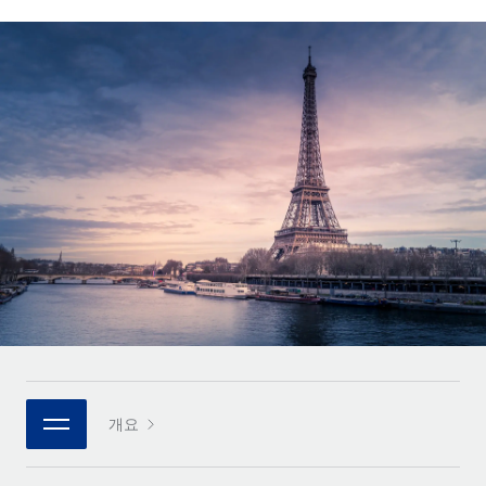
전 세계 계약자의 온보딩 및 관리
계약자 지급 계산기
로그인
Nederlands
글로벌 계약직을 위한 통화 옵션과 지급 소요 시간 확인
PEO
성장 단계
복잡한 고용 업무를 아웃소싱
Français
스타트업
REMOTE와 함께 배우기
성장하는 기업을 위한 민첩한 글로벌 HR 및 급여 솔루션
Deutsch
리서치 및 가이드
인프라
중견기업
Remote 통합
사례 연구
맞춤형 HR 솔루션으로 팀 확장
Español
HR을 워크플로에 매끄럽게 통합
HR 용어집
엔터프라이즈
Italiano
플랫폼
대기업을 위한 글로벌 HR
체크리스트 및 템플릿
팀을 위한 통합된 핵심 HR 기능
Português (Portugal)
직무 설명 라이브러리
연결
새로운
REMOTE 파트너 되기
日本語
MCP를 사용하여 모든 AI 도구를 Remote에 연결 가능
전략적 기술 파트너
웨비나
통합
플랫폼에 글로벌 HR을 유연하게 통합
한국어
이벤트
핵심 비즈니스 도구로 프로세스를 간소화
개요
파트너 되기
中文（简体）
뉴스룸
Remote와의 파트너십 기회 탐색