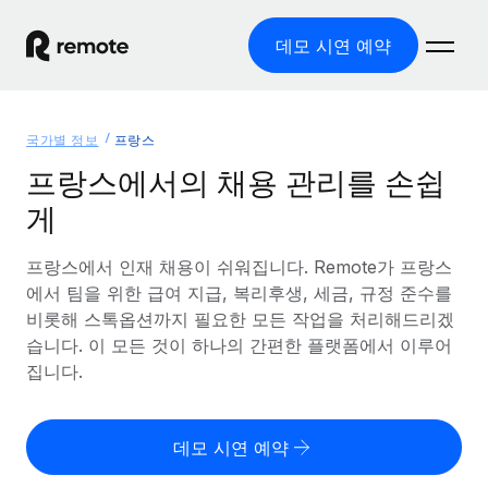
데모 시연 예약
홈
국가별 정보
프랑스
제품
프랑스에서의 채용 관리를 손쉽
게
솔루션
글로벌 고용
글로벌 급여
프랑스에서 인재 채용이 쉬워집니다. Remote가 프랑스
리소스
글로벌 서비스 제공
규정을 준수하며 급여 지급을 손쉽게 처리
에서 팀을 위한 급여 지급, 복리후생, 세금, 규정 준수를
국가별 정보
비롯해 스톡옵션까지 필요한 모든 작업을 처리해드리겠
요금
도구 및 계산기
기록상 고용주(EOR)
국가별 글로벌 채용 지원 알아보기
습니다. 이 모든 것이 하나의 간편한 플랫폼에서 이루어
법인 설립 비용 없이 전 세계로 사업을 확장
오분류 리스크 평가 도구
집니다.
미국 주별 정보
국가별 직원 오분류 리스크 확인
기록상 계약자
미국 모든 주 전역에서 채용 업무를 간소화
한국어
전 세계에서 규정을 준수하며 계약자 고용
직원 비용 계산기
데모 시연 예약
Remote와 다른 솔루션 비교
국가별 총 인건비 계산
계약자 관리
English
다른 업체들과 비교해보기