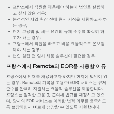
복리후생
블로그
급여 관리를 통해 국제 노동법...
프랑스에서 직원을 채용해야 하는데 법인을 설립하
손쉬운 직원 복리후생 관리
고 싶지 않은 경우;
자세히 알아보기
Remote 제품 관련 소식: Gusto 및 Xero와의 통합과
본격적인 사업 확장 전에 현지 시장을 시험하고자 하
Remote Contractor Management Plus
는 경우;
Remote의 사명은 모든 규모의 기업이 전 세계 어디서든 업무에 가
현지 고용법 및 세무 요건의 규제 준수를 확실히 하
장 적합 사람을 찾아 채용 및 관리하고 급여를 지급하도록 돕는 것
고자 하는 경우;
입니다. 이를 위해 최근 몇 주 동안 새로운...
프랑스에서 직원을 빠르고 비용 효율적으로 온보딩
해야 하는 경우;
자세히 알아보기
법인 설립 전 임시 채용 솔루션이 필요한 경우.
프랑스에서 Remote의 EOR을 사용할 이유
Shootsta가 Remote를 통해 네 개의 시장에서 글로벌
채용을 확장한 방법
프랑스에서 인재를 채용하고자 하지만 현지에 법인이 없
는 경우, Remote의 기록상 고용주(EOR) 서비스는 규제
비디오 콘텐츠를 활용한 마케팅이 계속해서 인기를 끌면서, 기업들
준수를 완벽히 지원하는 효율적 솔루션을 제공합니다.
에게는 흥미롭고 전문적인 비디오 제작이 어느 때보다 중요해졌습
프랑스는 엄격한 고용 및 급여세 법규를 제정하고 있으
니다. 그러나 대부분의 회사들은 그렇게 높은 품질의...
며, 당사의 EOR 서비스는 이러한 법적 의무를 충족하도
자세히 알아보기
록 보장하면서 빠르게 성장할 수 있도록 지원합니다.