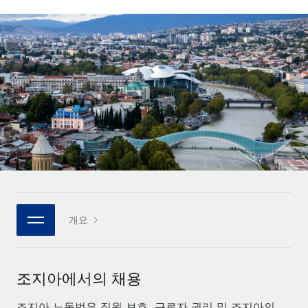
전 세계 계약자의 온보딩 및 관리
계약자 지급 계산기
로그인
Nederlands
글로벌 계약직을 위한 통화 옵션과 지급 소요 시간 확인
PEO
성장 단계
복잡한 고용 업무를 아웃소싱
Français
스타트업
REMOTE와 함께 배우기
성장하는 기업을 위한 민첩한 글로벌 HR 및 급여 솔루션
Deutsch
리서치 및 가이드
인프라
중견기업
Remote 통합
사례 연구
맞춤형 HR 솔루션으로 팀 확장
Español
HR을 워크플로에 매끄럽게 통합
HR 용어집
엔터프라이즈
Italiano
플랫폼
대기업을 위한 글로벌 HR
체크리스트 및 템플릿
팀을 위한 통합된 핵심 HR 기능
Português (Portugal)
직무 설명 라이브러리
연결
새로운
REMOTE 파트너 되기
개요
日本語
MCP를 사용하여 모든 AI 도구를 Remote에 연결 가능
전략적 기술 파트너
웨비나
통합
플랫폼에 글로벌 HR을 유연하게 통합
한국어
이벤트
핵심 비즈니스 도구로 프로세스를 간소화
조지아에서의 채용
파트너 되기
中文（简体）
뉴스룸
Remote와의 파트너십 기회 탐색
조지아 노동법은 직원 보호, 근로자 권리 및 조지아의