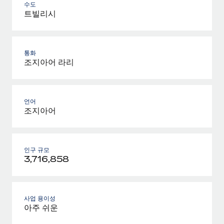
수도
트빌리시
통화
조지아어 라리
언어
조지아어
인구 규모
3,716,858
사업 용이성
아주 쉬운