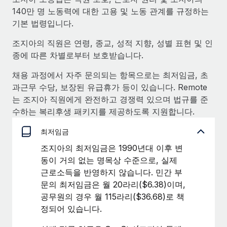
서비스
급여 및 인재 인사이트
140만 명 노동력에 대한 고용 및 노동 관계를 규정하는
Remote Build
곧 제공 예정
전문가 상담
기본 법령입니다.
통합 및 AI 자동화 컨설팅
인사이트 센터
글로벌 인사 및 규정 준수 업무 처리에 전문가 지원 제공
조지아의 직원은 연령, 종교, 성적 지향, 성별 표현 및 인
지원받기
종에 따른 차별로부터 보호받습니다.
신원 조사
사례 연구
채용 후보자 심사 프로세스 간소화
모든 리소스 보기
채용 과정에서 자주 문의되는 항목으로는 최저임금, 초
과근무 수당, 보장된 유급휴가 등이 있습니다. Remote
Compliance Watchtower
는 조지아 직원에게 완전하고 경쟁력 있으며 법규를 준
규정 준수 관련 위험에 선제적으로 대응
블로그
수하는 복리후생 패키지를 제공하도록 지원합니다.
글로벌 급여
기기 관리
최저임금
전 세계 IT 장비 제공 및 추적 관리
EOR 및 PEO
조지아의 최저임금은 1990년대 이후 변
동이 거의 없는 명목상 수준으로, 실제
법인 설립
계약자 관리
근로소득을 반영하지 않습니다. 민간 부
법인 설립을 빠르고 준법적으로 지원
세금
문의 최저임금은 월 20라리($6.38)이며,
글로벌 인재 이동 및 전근
공무원의 경우 월 115라리($36.68)로 책
블로그 둘러보기
직원 해외 이전을 간편하게 처리
정되어 있습니다.