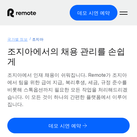
데모 시연 예약
홈
국가별 정보
조지아
제품
조지아에서의 채용 관리를 손쉽
게
솔루션
글로벌 고용
글로벌 급여
조지아에서 인재 채용이 쉬워집니다. Remote가 조지아
리소스
글로벌 서비스 제공
규정을 준수하며 급여 지급을 손쉽게 처리
에서 팀을 위한 급여 지급, 복리후생, 세금, 규정 준수를
국가별 정보
비롯해 스톡옵션까지 필요한 모든 작업을 처리해드리겠
요금
도구 및 계산기
기록상 고용주(EOR)
국가별 글로벌 채용 지원 알아보기
습니다. 이 모든 것이 하나의 간편한 플랫폼에서 이루어
법인 설립 비용 없이 전 세계로 사업을 확장
오분류 리스크 평가 도구
집니다.
미국 주별 정보
국가별 직원 오분류 리스크 확인
기록상 계약자
미국 모든 주 전역에서 채용 업무를 간소화
한국어
전 세계에서 규정을 준수하며 계약자 고용
직원 비용 계산기
데모 시연 예약
Remote와 다른 솔루션 비교
국가별 총 인건비 계산
계약자 관리
English
다른 업체들과 비교해보기