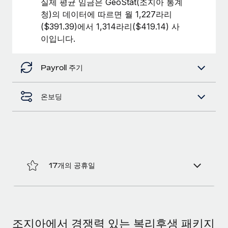
실제 평균 임금은 GeoStat(조지아 통계
복리후생
블로그
청)의 데이터에 따르면 월 1,227라리
손쉬운 직원 복리후생 관리
($391.39)에서 1,314라리($419.14) 사
Remote 제품 관련 소식: Gusto 및 Xero와의 통합과
이입니다.
Remote Contractor Management Plus
Remote의 사명은 모든 규모의 기업이 전 세계 어디서든 업무에 가
Payroll 주기
장 적합 사람을 찾아 채용 및 관리하고 급여를 지급하도록 돕는 것
입니다. 이를 위해 최근 몇 주 동안 새로운...
온보딩
자세히 알아보기
Shootsta가 Remote를 통해 네 개의 시장에서 글로벌
채용을 확장한 방법
17개의 공휴일
비디오 콘텐츠를 활용한 마케팅이 계속해서 인기를 끌면서, 기업들
에게는 흥미롭고 전문적인 비디오 제작이 어느 때보다 중요해졌습
니다. 그러나 대부분의 회사들은 그렇게 높은 품질의...
자세히 알아보기
조지아에서 경쟁력 있는 복리후생 패키지