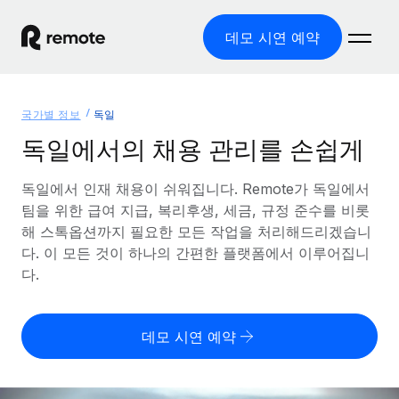
데모 시연 예약
홈
국가별 정보
독일
제품
독일에서의 채용 관리를 손쉽게
솔루션
글로벌 고용
독일에서 인재 채용이 쉬워집니다. Remote가 독일에서
팀을 위한 급여 지급, 복리후생, 세금, 규정 준수를 비롯
글로벌 급여
리소스
글로벌 서비스 제공
해 스톡옵션까지 필요한 모든 작업을 처리해드리겠습니
규정을 준수하며 급여 지급을 손쉽게 처리
다. 이 모든 것이 하나의 간편한 플랫폼에서 이루어집니
국가별 정보
요금
도구 및 계산기
기록상 고용주(EOR)
다.
국가별 글로벌 채용 지원 알아보기
법인 설립 비용 없이 전 세계로 사업을 확장
오분류 리스크 평가 도구
미국 주별 정보
국가별 직원 오분류 리스크 확인
기록상 계약자
미국 모든 주 전역에서 채용 업무를 간소화
데모 시연 예약
한국어
전 세계에서 규정을 준수하며 계약자 고용
직원 비용 계산기
Remote와 다른 솔루션 비교
국가별 총 인건비 계산
계약자 관리
English
다른 업체들과 비교해보기