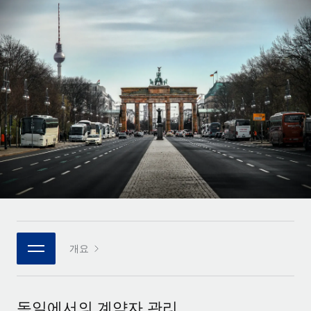
전 세계 계약자의 온보딩 및 관리
계약자 지급 계산기
로그인
Nederlands
글로벌 계약직을 위한 통화 옵션과 지급 소요 시간 확인
PEO
성장 단계
복잡한 고용 업무를 아웃소싱
Français
스타트업
REMOTE와 함께 배우기
성장하는 기업을 위한 민첩한 글로벌 HR 및 급여 솔루션
Deutsch
리서치 및 가이드
인프라
중견기업
Remote 통합
사례 연구
맞춤형 HR 솔루션으로 팀 확장
Español
HR을 워크플로에 매끄럽게 통합
HR 용어집
엔터프라이즈
Italiano
플랫폼
대기업을 위한 글로벌 HR
체크리스트 및 템플릿
팀을 위한 통합된 핵심 HR 기능
Português (Portugal)
직무 설명 라이브러리
연결
새로운
REMOTE 파트너 되기
日本語
MCP를 사용하여 모든 AI 도구를 Remote에 연결 가능
전략적 기술 파트너
웨비나
개요
통합
플랫폼에 글로벌 HR을 유연하게 통합
한국어
이벤트
핵심 비즈니스 도구로 프로세스를 간소화
파트너 되기
中文（简体）
뉴스룸
Remote와의 파트너십 기회 탐색
독일에서의 계약자 관리