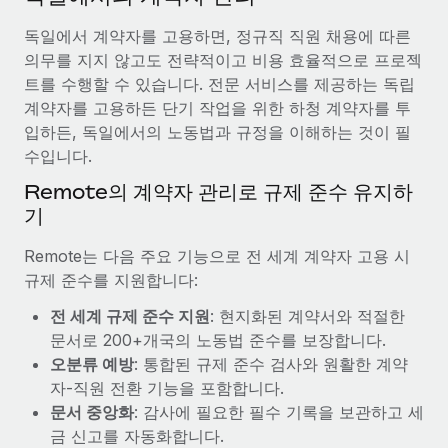
서비스
급여 및 인재 인사이트
Remote Build
곧 제공 예정
독일에서 계약자를 고용하면, 정규직 직원 채용에 따른
전문가 상담
통합 및 AI 자동화 컨설팅
인사이트 센터
의무를 지지 않고도 전략적이고 비용 효율적으로 프로젝
글로벌 인사 및 규정 준수 업무 처리에 전문가 지원 제공
트를 수행할 수 있습니다. 전문 서비스를 제공하는 독립
지원받기
계약자를 고용하든 단기 작업을 위한 하청 계약자를 투
신원 조사
사례 연구
입하든, 독일에서의 노동법과 규정을 이해하는 것이 필
채용 후보자 심사 프로세스 간소화
모든 리소스 보기
수입니다.
AI 분야의 선구자인 Weaviate가 Remote와 협력하여
조직 규모를 120% 성장시킨 방법
Compliance Watchtower
Remote의 계약자 관리로 규제 준수 유지하
규정 준수 관련 위험에 선제적으로 대응
블로그
기
Weaviate 한눈에 보기 Weaviate는 오픈 소스, AI 우선 인프라를
구축합니다. 이 회사의 미션은 전 세계 개발자 및 운영자
글로벌 급여
기기 관리
Remote는 다음 주요 기능으로 전 세계 계약자 고용 시
(DevOps/MLOps)에게 AI 네이티브...
전 세계 IT 장비 제공 및 추적 관리
규제 준수를 지원합니다:
EOR 및 PEO
자세히 알아보기
전 세계 규제 준수 지원
: 현지화된 계약서와 적절한
법인 설립
계약자 관리
문서로 200+개국의 노동법 준수를 보장합니다.
법인 설립을 빠르고 준법적으로 지원
세금
오분류 예방
: 통합된 규제 준수 검사와 원활한 계약
계약직 관리와 급여 업무를 위해 Remote와 전략적 파
글로벌 인재 이동 및 전근
자-직원 전환 기능을 포함합니다.
트너십을 맺은 Reverse Tech
블로그 둘러보기
직원 해외 이전을 간편하게 처리
문서 중앙화
: 감사에 필요한 필수 기록을 보관하고 세
Reverse Tech 한눈에 보기 건강 및 웰니스 스타트업인 Reverse
금 신고를 자동화합니다.
Tech는 Remote와 파트너십을 맺고 글로벌 계약직 인력 및 미국