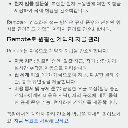
복리후생
현지 법률 전문성
: 복잡한 현지 노동법에 대한 지침을
블로그
급여 관리를 통해 국제 노동법...
손쉬운 직원 복리후생 관리
제공하여 국제 채용을 간소화합니다.
자세히 알아보기
Remote 제품 관련 소식: Gusto 및 Xero와의 통합과
Remote의 간소화된 접근 방식은 규제 준수와 관련된 위
Remote Contractor Management Plus
험을 관리하고 기업의 계약자 관리를 단순화합니다.
Remote의 사명은 모든 규모의 기업이 전 세계 어디서든 업무에 가
Remote로 원활한 계약자 지급 관리
장 적합 사람을 찾아 채용 및 관리하고 급여를 지급하도록 돕는 것
입니다. 이를 위해 최근 몇 주 동안 새로운...
Remote는 다음으로 계약자 지급을 간소화합니다:
자세히 알아보기
자동 처리
: 원클릭 승인, 일괄 지급, 정기 송장 처리,
실시간 추적을 자동으로 처리합니다.
전 세계 지원
: 200+개국으로의 지급, 다양한 결제 수
Shootsta가 Remote를 통해 네 개의 시장에서 글로벌
단, 통화 유연성을 제공합니다.
채용을 확장한 방법
비용 통제 및 규제 준수
: 공정한 요금 보장(활동 중인
비디오 콘텐츠를 활용한 마케팅이 계속해서 인기를 끌면서, 기업들
계약자에게만 비용을 지불), 지역 규정에 대한 통합
에게는 흥미롭고 전문적인 비디오 제작이 어느 때보다 중요해졌습
된 규제 준수 기능, 현지화된 계약서를 제공합니다.
니다. 그러나 대부분의 회사들은 그렇게 높은 품질의...
독일에서의 계약자 관리 간소화 방법을 자세히 알아보세
자세히 알아보기
요.
지금 무료로 시작해 보세요.