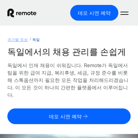
데모 시연 예약
홈
국가별 정보
독일
제품
독일에서의 채용 관리를 손쉽게
솔루션
글로벌 고용
독일에서 인재 채용이 쉬워집니다. Remote가 독일에서
팀을 위한 급여 지급, 복리후생, 세금, 규정 준수를 비롯
글로벌 급여
리소스
글로벌 서비스 제공
해 스톡옵션까지 필요한 모든 작업을 처리해드리겠습니
규정을 준수하며 급여 지급을 손쉽게 처리
다. 이 모든 것이 하나의 간편한 플랫폼에서 이루어집니
국가별 정보
요금
도구 및 계산기
기록상 고용주(EOR)
다.
국가별 글로벌 채용 지원 알아보기
법인 설립 비용 없이 전 세계로 사업을 확장
오분류 리스크 평가 도구
미국 주별 정보
국가별 직원 오분류 리스크 확인
기록상 계약자
미국 모든 주 전역에서 채용 업무를 간소화
데모 시연 예약
한국어
전 세계에서 규정을 준수하며 계약자 고용
직원 비용 계산기
Remote와 다른 솔루션 비교
국가별 총 인건비 계산
계약자 관리
English
다른 업체들과 비교해보기