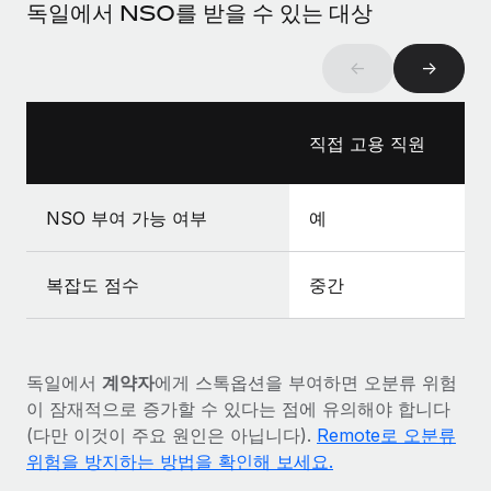
복리후생
독일에서 NSO를 받을 수 있는 대상
블로그
급여 관리를 통해 국제 노동법...
손쉬운 직원 복리후생 관리
자세히 알아보기
←
→
Remote 제품 관련 소식: Gusto 및 Xero와의 통합과
Remote Contractor Management Plus
Remote의 사명은 모든 규모의 기업이 전 세계 어디서든 업무에 가
직접 고용 직원
장 적합 사람을 찾아 채용 및 관리하고 급여를 지급하도록 돕는 것
입니다. 이를 위해 최근 몇 주 동안 새로운...
NSO 부여 가능 여부
예
자세히 알아보기
복잡도 점수
중간
Shootsta가 Remote를 통해 네 개의 시장에서 글로벌
채용을 확장한 방법
비디오 콘텐츠를 활용한 마케팅이 계속해서 인기를 끌면서, 기업들
독일에서
계약자
에게 스톡옵션을 부여하면 오분류 위험
에게는 흥미롭고 전문적인 비디오 제작이 어느 때보다 중요해졌습
이 잠재적으로 증가할 수 있다는 점에 유의해야 합니다
니다. 그러나 대부분의 회사들은 그렇게 높은 품질의...
(다만 이것이 주요 원인은 아닙니다).
Remote로 오분류
자세히 알아보기
위험을 방지하는 방법을 확인해 보세요.