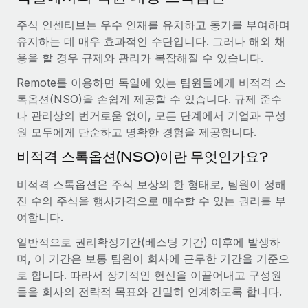
서비스
급여 및 인재 인사이트
Remote Build
곧 제공 예정
주식 인센티브는 우수 인재를 유치하고 동기를 부여하며
전문가 상담
통합 및 AI 자동화 컨설팅
인사이트 센터
유지하는 데 매우 효과적인 수단입니다. 그러나 해외 채
글로벌 인사 및 규정 준수 업무 처리에 전문가 지원 제공
용을 할 경우 규제와 관리가 복잡해질 수 있습니다.
지원받기
신원 조사
사례 연구
Remote를 이용하면 독일에 있는 팀원들에게 비적격 스
채용 후보자 심사 프로세스 간소화
모든 리소스 보기
톡옵션(NSO)을 손쉽게 제공할 수 있습니다. 규제 준수
AI 분야의 선구자인 Weaviate가 Remote와 협력하여
나 관리상의 번거로움 없이, 모든 단계에서 기업과 구성
조직 규모를 120% 성장시킨 방법
Compliance Watchtower
원 모두에게 단순하고 명확한 경험을 제공합니다.
규정 준수 관련 위험에 선제적으로 대응
블로그
Weaviate 한눈에 보기 Weaviate는 오픈 소스, AI 우선 인프라를
비적격 스톡옵션(NSO)이란 무엇인가요?
구축합니다. 이 회사의 미션은 전 세계 개발자 및 운영자
글로벌 급여
기기 관리
(DevOps/MLOps)에게 AI 네이티브...
비적격 스톡옵션은 주식 보상의 한 형태로, 팀원이 정해
전 세계 IT 장비 제공 및 추적 관리
EOR 및 PEO
진 수의 주식을 행사가격으로 매수할 수 있는 권리를 부
자세히 알아보기
여합니다.
법인 설립
계약자 관리
법인 설립을 빠르고 준법적으로 지원
일반적으로 권리확정기간(베스팅 기간) 이후에 발생하
세금
계약직 관리와 급여 업무를 위해 Remote와 전략적 파
며, 이 기간은 보통 팀원이 회사에 근무한 기간을 기준으
글로벌 인재 이동 및 전근
트너십을 맺은 Reverse Tech
로 합니다. 따라서 장기적인 헌신을 이끌어내고 구성원
블로그 둘러보기
직원 해외 이전을 간편하게 처리
들을 회사의 전략적 목표와 긴밀히 연계하도록 합니다.
Reverse Tech 한눈에 보기 건강 및 웰니스 스타트업인 Reverse
Tech는 Remote와 파트너십을 맺고 글로벌 계약직 인력 및 미국