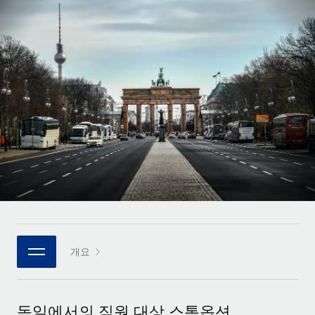
전 세계 계약자의 온보딩 및 관리
계약자 지급 계산기
로그인
Nederlands
글로벌 계약직을 위한 통화 옵션과 지급 소요 시간 확인
PEO
성장 단계
복잡한 고용 업무를 아웃소싱
Français
스타트업
REMOTE와 함께 배우기
성장하는 기업을 위한 민첩한 글로벌 HR 및 급여 솔루션
Deutsch
리서치 및 가이드
인프라
중견기업
Remote 통합
사례 연구
맞춤형 HR 솔루션으로 팀 확장
Español
HR을 워크플로에 매끄럽게 통합
HR 용어집
엔터프라이즈
Italiano
플랫폼
대기업을 위한 글로벌 HR
체크리스트 및 템플릿
팀을 위한 통합된 핵심 HR 기능
Português (Portugal)
직무 설명 라이브러리
연결
새로운
REMOTE 파트너 되기
日本語
MCP를 사용하여 모든 AI 도구를 Remote에 연결 가능
전략적 기술 파트너
웨비나
개요
통합
플랫폼에 글로벌 HR을 유연하게 통합
한국어
이벤트
핵심 비즈니스 도구로 프로세스를 간소화
파트너 되기
中文（简体）
뉴스룸
Remote와의 파트너십 기회 탐색
독일에서의 직원 대상 스톡옵션