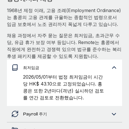
서비스
급여 및 인재 인사이트
Remote Build
곧 제공 예정
1968년 제정 이래, 고용 조례(Employment Ordinance)
전문가 상담
통합 및 AI 자동화 컨설팅
인사이트 센터
는 홍콩의 고용 관계를 규율하는 종합적인 법령으로서
글로벌 인사 및 규정 준수 업무 처리에 전문가 지원 제공
임금 보호에서 노조 권리까지 폭넓게 다루고 있습니다.
지원받기
신원 조사
사례 연구
채용 과정에서 자주 묻는 질문은 최저임금, 초과근무 수
채용 후보자 심사 프로세스 간소화
모든 리소스 보기
당, 유급 휴가 보장 여부 등입니다. Remote는 홍콩에서
직원에게 완전하고 경쟁력 있으며 법규를 준수하는 복리
Compliance Watchtower
후생 패키지를 제공할 수 있도록 지원합니다.
규정 준수 관련 위험에 선제적으로 대응
블로그
최저임금
글로벌 급여
기기 관리
2026/05/01부터 법정 최저임금이 시간
전 세계 IT 장비 제공 및 추적 관리
EOR 및 PEO
당 HK$ 43.10으로 고정되었습니다. 홍
콩은 또한 2년마다(격년) 실시하던 검토
법인 설립
계약자 관리
를 연간 검토로 전환했습니다.
법인 설립을 빠르고 준법적으로 지원
세금
글로벌 인재 이동 및 전근
Payroll 주기
블로그 둘러보기
직원 해외 이전을 간편하게 처리