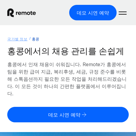
데모 시연 예약
홈
국가별 정보
홍콩
제품
홍콩에서의 채용 관리를 손쉽게
솔루션
글로벌 고용
홍콩에서 인재 채용이 쉬워집니다. Remote가 홍콩에서
팀을 위한 급여 지급, 복리후생, 세금, 규정 준수를 비롯
글로벌 급여
리소스
글로벌 서비스 제공
해 스톡옵션까지 필요한 모든 작업을 처리해드리겠습니
규정을 준수하며 급여 지급을 손쉽게 처리
다. 이 모든 것이 하나의 간편한 플랫폼에서 이루어집니
국가별 정보
요금
도구 및 계산기
기록상 고용주(EOR)
다.
국가별 글로벌 채용 지원 알아보기
법인 설립 비용 없이 전 세계로 사업을 확장
오분류 리스크 평가 도구
미국 주별 정보
국가별 직원 오분류 리스크 확인
기록상 계약자
미국 모든 주 전역에서 채용 업무를 간소화
데모 시연 예약
한국어
전 세계에서 규정을 준수하며 계약자 고용
직원 비용 계산기
Remote와 다른 솔루션 비교
국가별 총 인건비 계산
계약자 관리
English
다른 업체들과 비교해보기