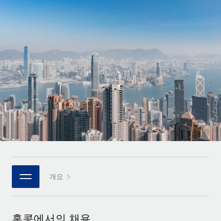
전 세계 계약자의 온보딩 및 관리
계약자 지급 계산기
로그인
Nederlands
글로벌 계약직을 위한 통화 옵션과 지급 소요 시간 확인
PEO
성장 단계
복잡한 고용 업무를 아웃소싱
Français
스타트업
REMOTE와 함께 배우기
성장하는 기업을 위한 민첩한 글로벌 HR 및 급여 솔루션
Deutsch
리서치 및 가이드
인프라
중견기업
Remote 통합
사례 연구
맞춤형 HR 솔루션으로 팀 확장
Español
HR을 워크플로에 매끄럽게 통합
HR 용어집
엔터프라이즈
Italiano
플랫폼
대기업을 위한 글로벌 HR
체크리스트 및 템플릿
팀을 위한 통합된 핵심 HR 기능
Português (Portugal)
직무 설명 라이브러리
연결
새로운
REMOTE 파트너 되기
日本語
MCP를 사용하여 모든 AI 도구를 Remote에 연결 가능
전략적 기술 파트너
웨비나
개요
통합
플랫폼에 글로벌 HR을 유연하게 통합
한국어
이벤트
핵심 비즈니스 도구로 프로세스를 간소화
파트너 되기
中文（简体）
뉴스룸
Remote와의 파트너십 기회 탐색
홍콩에서의 채용