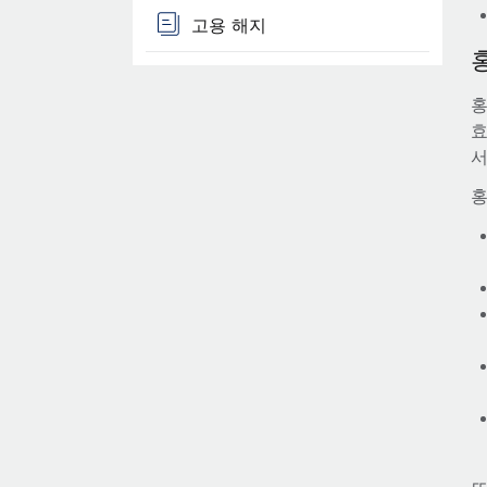
고용 해지
홍
효
서
홍