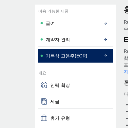
이용 가능한 제품
R
급여
수
계약자 관리
R
기록상 고용주(EOR)
합
프
자
개요
인력 확장
다
세금
휴가 유형