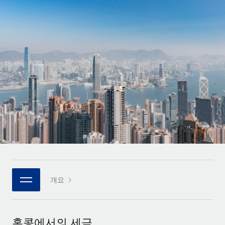
전 세계 계약자의 온보딩 및 관리
계약자 지급 계산기
로그인
Nederlands
글로벌 계약직을 위한 통화 옵션과 지급 소요 시간 확인
PEO
성장 단계
복잡한 고용 업무를 아웃소싱
Français
스타트업
REMOTE와 함께 배우기
성장하는 기업을 위한 민첩한 글로벌 HR 및 급여 솔루션
Deutsch
리서치 및 가이드
인프라
중견기업
Remote 통합
사례 연구
맞춤형 HR 솔루션으로 팀 확장
Español
HR을 워크플로에 매끄럽게 통합
HR 용어집
엔터프라이즈
Italiano
플랫폼
대기업을 위한 글로벌 HR
체크리스트 및 템플릿
팀을 위한 통합된 핵심 HR 기능
Português (Portugal)
직무 설명 라이브러리
연결
새로운
REMOTE 파트너 되기
日本語
MCP를 사용하여 모든 AI 도구를 Remote에 연결 가능
전략적 기술 파트너
웨비나
개요
통합
플랫폼에 글로벌 HR을 유연하게 통합
한국어
이벤트
핵심 비즈니스 도구로 프로세스를 간소화
파트너 되기
中文（简体）
뉴스룸
Remote와의 파트너십 기회 탐색
홍콩에서의 세금