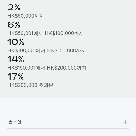
복리후생
2%
블로그
손쉬운 직원 복리후생 관리
HK$50,000까지
Remote 제품 관련 소식: Gusto 및 Xero와의 통합과
6%
Remote Contractor Management Plus
HK$50,001에서 HK$100,000까지
Remote의 사명은 모든 규모의 기업이 전 세계 어디서든 업무에 가
10%
장 적합 사람을 찾아 채용 및 관리하고 급여를 지급하도록 돕는 것
HK$100,001에서 HK$150,000까지
입니다. 이를 위해 최근 몇 주 동안 새로운...
14%
자세히 알아보기
HK$150,001에서 HK$200,000까지
17%
Shootsta가 Remote를 통해 네 개의 시장에서 글로벌
HK$200,000 초과분
채용을 확장한 방법
비디오 콘텐츠를 활용한 마케팅이 계속해서 인기를 끌면서, 기업들
에게는 흥미롭고 전문적인 비디오 제작이 어느 때보다 중요해졌습
니다. 그러나 대부분의 회사들은 그렇게 높은 품질의...
+
솔루션
자세히 알아보기