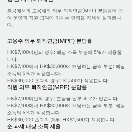
서비스
급여 및 인재 인사이트
Remote Build
곧 제공 예정
홍콩에서의 고용세와 의무 퇴직연금(MPF) 분담금이 급
전문가 상담
통합 및 AI 자동화 컨설팅
인사이트 센터
여 운영과 직원 급여에 미치는 영향을 자세히 살펴봅니
글로벌 인사 및 규정 준수 업무 처리에 전문가 지원 제공
다.
지원받기
신원 조사
사례 연구
고용주 의무 퇴직연금(MPF) 분담률
채용 후보자 심사 프로세스 간소화
모든 리소스 보기
HK$7,100미만의 경우: 해당 소득 부분에 5%가 적용합
Compliance Watchtower
니다.
규정 준수 관련 위험에 선제적으로 대응
블로그
HK$7,100에서 HK$30,000에 해당하는 금액 부분: 해당
글로벌 급여
소득의 5%가 적용합니다.
기기 관리
HK$30,000 초과의 경우: $1,500가 적용합니다.
전 세계 IT 장비 제공 및 추적 관리
EOR 및 PEO
직원 의무 퇴직연금(MPF) 분담률
법인 설립
계약자 관리
HK$7,100미만의 경우: 분담금 납부 의무가 없습니다.
법인 설립을 빠르고 준법적으로 지원
HK$7,100에서 HK$30,000에 해당하는 금액 부분: 해당
세금
소득의 5%가 적용합니다.
글로벌 인재 이동 및 전근
블로그 둘러보기
HK$30,000 초과의 경우: HK$1,500가 적용합니다.
직원 해외 이전을 간편하게 처리
순 과세 대상 소득 세율