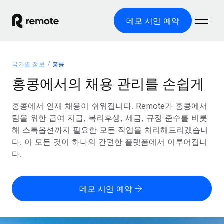
데모 시연 예약
홈
국가별 정보
홍콩
제품
홍콩에서의 채용 관리를 손쉽게
솔루션
글로벌 고용
홍콩에서 인재 채용이 쉬워집니다. Remote가 홍콩에서
팀을 위한 급여 지급, 복리후생, 세금, 규정 준수를 비롯
글로벌 급여
리소스
글로벌 서비스 제공
해 스톡옵션까지 필요한 모든 작업을 처리해드리겠습니
규정을 준수하며 급여 지급을 손쉽게 처리
다. 이 모든 것이 하나의 간편한 플랫폼에서 이루어집니
국가별 정보
요금
도구 및 계산기
기록상 고용주(EOR)
다.
국가별 글로벌 채용 지원 알아보기
법인 설립 비용 없이 전 세계로 사업을 확장
오분류 리스크 평가 도구
미국 주별 정보
국가별 직원 오분류 리스크 확인
기록상 계약자
미국 모든 주 전역에서 채용 업무를 간소화
데모 시연 예약
한국어
전 세계에서 규정을 준수하며 계약자 고용
직원 비용 계산기
Remote와 다른 솔루션 비교
국가별 총 인건비 계산
계약자 관리
English
다른 업체들과 비교해보기