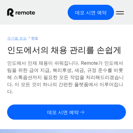
데모 시연 예약
홈
국가별 정보
인도
제품
인도에서의 채용 관리를 손쉽게
솔루션
글로벌 고용
인도에서 인재 채용이 쉬워집니다. Remote가 인도에서
팀을 위한 급여 지급, 복리후생, 세금, 규정 준수를 비롯
글로벌 급여
리소스
글로벌 서비스 제공
해 스톡옵션까지 필요한 모든 작업을 처리해드리겠습니
규정을 준수하며 급여 지급을 손쉽게 처리
다. 이 모든 것이 하나의 간편한 플랫폼에서 이루어집니
국가별 정보
요금
도구 및 계산기
기록상 고용주(EOR)
다.
국가별 글로벌 채용 지원 알아보기
법인 설립 비용 없이 전 세계로 사업을 확장
오분류 리스크 평가 도구
미국 주별 정보
국가별 직원 오분류 리스크 확인
기록상 계약자
미국 모든 주 전역에서 채용 업무를 간소화
데모 시연 예약
한국어
전 세계에서 규정을 준수하며 계약자 고용
직원 비용 계산기
Remote와 다른 솔루션 비교
국가별 총 인건비 계산
계약자 관리
English
다른 업체들과 비교해보기