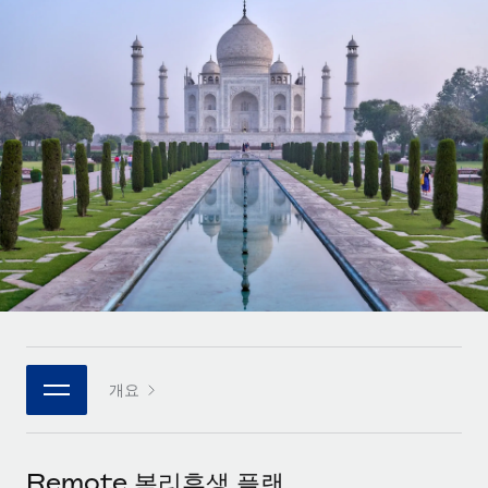
전 세계 계약자의 온보딩 및 관리
계약자 지급 계산기
로그인
Nederlands
글로벌 계약직을 위한 통화 옵션과 지급 소요 시간 확인
PEO
성장 단계
복잡한 고용 업무를 아웃소싱
Français
스타트업
REMOTE와 함께 배우기
성장하는 기업을 위한 민첩한 글로벌 HR 및 급여 솔루션
Deutsch
리서치 및 가이드
인프라
중견기업
Remote 통합
사례 연구
맞춤형 HR 솔루션으로 팀 확장
Español
HR을 워크플로에 매끄럽게 통합
HR 용어집
엔터프라이즈
Italiano
플랫폼
대기업을 위한 글로벌 HR
체크리스트 및 템플릿
팀을 위한 통합된 핵심 HR 기능
Português (Portugal)
직무 설명 라이브러리
연결
새로운
REMOTE 파트너 되기
日本語
MCP를 사용하여 모든 AI 도구를 Remote에 연결 가능
전략적 기술 파트너
웨비나
개요
통합
플랫폼에 글로벌 HR을 유연하게 통합
한국어
이벤트
핵심 비즈니스 도구로 프로세스를 간소화
파트너 되기
中文（简体）
뉴스룸
Remote와의 파트너십 기회 탐색
Remote 복리후생 플랜