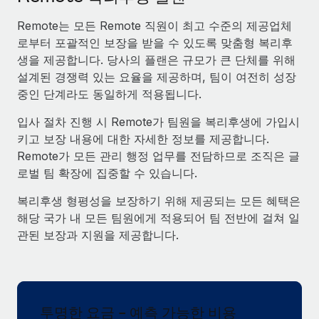
서비스
급여 및 인재 인사이트
Remote Build
곧 제공 예정
Remote는 모든 Remote 직원이 최고 수준의 제공업체
전문가 상담
통합 및 AI 자동화 컨설팅
인사이트 센터
로부터 포괄적인 보장을 받을 수 있도록 맞춤형 복리후
글로벌 인사 및 규정 준수 업무 처리에 전문가 지원 제공
생을 제공합니다. 당사의 플랜은 규모가 큰 단체를 위해
지원받기
설계된 경쟁력 있는 요율을 제공하며, 팀이 여전히 성장
신원 조사
사례 연구
중인 단계라도 동일하게 적용됩니다.
채용 후보자 심사 프로세스 간소화
모든 리소스 보기
입사 절차 진행 시 Remote가 팀원을 복리후생에 가입시
Compliance Watchtower
키고 보장 내용에 대한 자세한 정보를 제공합니다.
규정 준수 관련 위험에 선제적으로 대응
블로그
Remote가 모든 관리 행정 업무를 전담하므로 조직은 글
글로벌 급여
로벌 팀 확장에 집중할 수 있습니다.
기기 관리
전 세계 IT 장비 제공 및 추적 관리
EOR 및 PEO
복리후생 형평성을 보장하기 위해 제공되는 모든 혜택은
해당 국가 내 모든 팀원에게 적용되어 팀 전반에 걸쳐 일
법인 설립
계약자 관리
관된 보장과 지원을 제공합니다.
법인 설립을 빠르고 준법적으로 지원
세금
글로벌 인재 이동 및 전근
블로그 둘러보기
직원 해외 이전을 간편하게 처리
투명한 요금 - 예측 가능한 비용