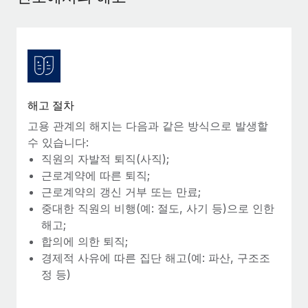
서비스
급여 및 인재 인사이트
Remote Build
곧 제공 예정
전문가 상담
통합 및 AI 자동화 컨설팅
인사이트 센터
글로벌 인사 및 규정 준수 업무 처리에 전문가 지원 제공
지원받기
신원 조사
사례 연구
채용 후보자 심사 프로세스 간소화
모든 리소스 보기
해고 절차
Compliance Watchtower
고용 관계의 해지는 다음과 같은 방식으로 발생할
규정 준수 관련 위험에 선제적으로 대응
수 있습니다:
블로그
직원의 자발적 퇴직(사직);
글로벌 급여
기기 관리
근로계약에 따른 퇴직;
전 세계 IT 장비 제공 및 추적 관리
근로계약의 갱신 거부 또는 만료;
EOR 및 PEO
중대한 직원의 비행(예: 절도, 사기 등)으로 인한
법인 설립
계약자 관리
해고;
법인 설립을 빠르고 준법적으로 지원
합의에 의한 퇴직;
세금
경제적 사유에 따른 집단 해고(예: 파산, 구조조
글로벌 인재 이동 및 전근
정 등)
블로그 둘러보기
직원 해외 이전을 간편하게 처리