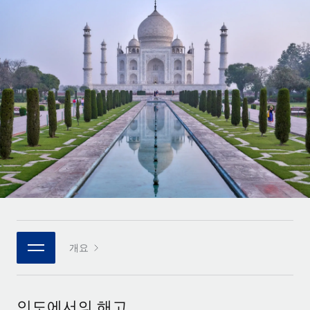
전 세계 계약자의 온보딩 및 관리
계약자 지급 계산기
로그인
Nederlands
글로벌 계약직을 위한 통화 옵션과 지급 소요 시간 확인
PEO
성장 단계
복잡한 고용 업무를 아웃소싱
Français
스타트업
REMOTE와 함께 배우기
성장하는 기업을 위한 민첩한 글로벌 HR 및 급여 솔루션
Deutsch
리서치 및 가이드
인프라
중견기업
Remote 통합
사례 연구
맞춤형 HR 솔루션으로 팀 확장
Español
HR을 워크플로에 매끄럽게 통합
HR 용어집
엔터프라이즈
Italiano
플랫폼
대기업을 위한 글로벌 HR
체크리스트 및 템플릿
팀을 위한 통합된 핵심 HR 기능
Português (Portugal)
직무 설명 라이브러리
연결
새로운
REMOTE 파트너 되기
日本語
MCP를 사용하여 모든 AI 도구를 Remote에 연결 가능
전략적 기술 파트너
웨비나
개요
통합
플랫폼에 글로벌 HR을 유연하게 통합
한국어
이벤트
핵심 비즈니스 도구로 프로세스를 간소화
파트너 되기
中文（简体）
뉴스룸
Remote와의 파트너십 기회 탐색
인도에서의 해고