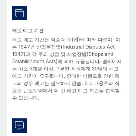
복리후생
블로그
손쉬운 직원 복리후생 관리
Remote 제품 관련 소식: Gusto 및 Xero와의 통합과
Remote Contractor Management Plus
해고 예고 기간
Remote의 사명은 모든 규모의 기업이 전 세계 어디서든 업무에 가
해고 예고 기간은 직종과 주(州)에 따라 다르며, 이
장 적합 사람을 찾아 채용 및 관리하고 급여를 지급하도록 돕는 것
는 1947년 산업분쟁법(Industrial Disputes Act,
입니다. 이를 위해 최근 몇 주 동안 새로운...
1947)과 각 주의 상점 및 사업장법(Shops and
Establishment Acts)에 의해 규율됩니다. 델리에서
자세히 알아보기
는 최소 3개월 이상 근무한 직원에게 30일의 해고
예고 기간이 요구됩니다. 중대한 비행으로 인한 해
고의 경우 예고는 필요하지 않습니다. 고용주와 직
Shootsta가 Remote를 통해 네 개의 시장에서 글로벌
채용을 확장한 방법
원은 근로계약에서 더 긴 해고 예고 기간을 합의할
수 있습니다.
비디오 콘텐츠를 활용한 마케팅이 계속해서 인기를 끌면서, 기업들
에게는 흥미롭고 전문적인 비디오 제작이 어느 때보다 중요해졌습
니다. 그러나 대부분의 회사들은 그렇게 높은 품질의...
자세히 알아보기