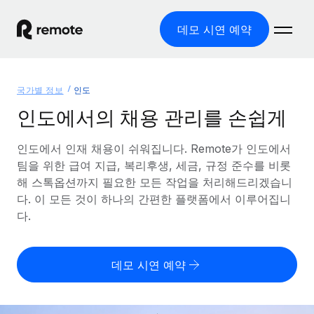
데모 시연 예약
홈
국가별 정보
인도
제품
인도에서의 채용 관리를 손쉽게
솔루션
글로벌 고용
인도에서 인재 채용이 쉬워집니다. Remote가 인도에서
팀을 위한 급여 지급, 복리후생, 세금, 규정 준수를 비롯
글로벌 급여
리소스
글로벌 서비스 제공
해 스톡옵션까지 필요한 모든 작업을 처리해드리겠습니
규정을 준수하며 급여 지급을 손쉽게 처리
다. 이 모든 것이 하나의 간편한 플랫폼에서 이루어집니
국가별 정보
요금
도구 및 계산기
기록상 고용주(EOR)
다.
국가별 글로벌 채용 지원 알아보기
법인 설립 비용 없이 전 세계로 사업을 확장
오분류 리스크 평가 도구
미국 주별 정보
국가별 직원 오분류 리스크 확인
기록상 계약자
미국 모든 주 전역에서 채용 업무를 간소화
데모 시연 예약
한국어
전 세계에서 규정을 준수하며 계약자 고용
직원 비용 계산기
Remote와 다른 솔루션 비교
국가별 총 인건비 계산
계약자 관리
English
다른 업체들과 비교해보기