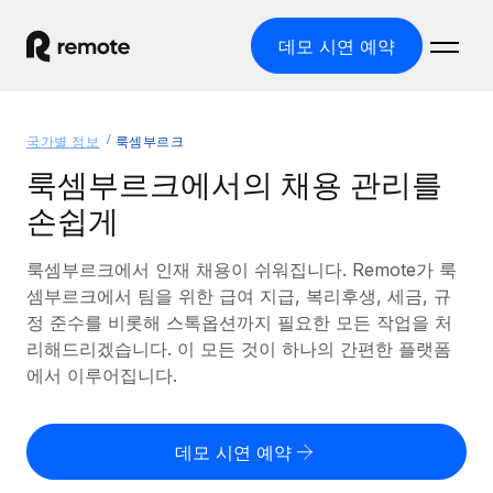
데모 시연 예약
홈
국가별 정보
룩셈부르크
제품
룩셈부르크에서의 채용 관리를
손쉽게
솔루션
글로벌 고용
글로벌 급여
룩셈부르크에서 인재 채용이 쉬워집니다. Remote가 룩
리소스
글로벌 서비스 제공
규정을 준수하며 급여 지급을 손쉽게 처리
셈부르크에서 팀을 위한 급여 지급, 복리후생, 세금, 규
국가별 정보
정 준수를 비롯해 스톡옵션까지 필요한 모든 작업을 처
요금
도구 및 계산기
기록상 고용주(EOR)
국가별 글로벌 채용 지원 알아보기
리해드리겠습니다. 이 모든 것이 하나의 간편한 플랫폼
법인 설립 비용 없이 전 세계로 사업을 확장
오분류 리스크 평가 도구
에서 이루어집니다.
미국 주별 정보
국가별 직원 오분류 리스크 확인
기록상 계약자
미국 모든 주 전역에서 채용 업무를 간소화
한국어
전 세계에서 규정을 준수하며 계약자 고용
직원 비용 계산기
데모 시연 예약
Remote와 다른 솔루션 비교
국가별 총 인건비 계산
계약자 관리
English
다른 업체들과 비교해보기