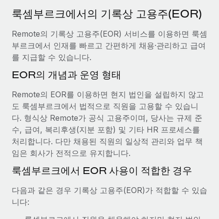
서비스
급여 및 인재 인사이트
Remote Build
곧 제공 예정
룩셈부르크에서의 기록상 고용주(EOR)
전문가 상담
통합 및 AI 자동화 컨설팅
인사이트 센터
Remote의 기록상 고용주(EOR) 서비스를 이용하면 룩셈
글로벌 인사 및 규정 준수 업무 처리에 전문가 지원 제공
부르크에서 인재를 빠르고 간편하게 채용·관리하고 급여
지원받기
신원 조사
사례 연구
를 지급할 수 있습니다.
채용 후보자 심사 프로세스 간소화
모든 리소스 보기
EOR의 개념과 운영 형태
Compliance Watchtower
Remote의 EOR를 이용하면 현지 법인을 설립하지 않고
규정 준수 관련 위험에 선제적으로 대응
블로그
도 룩셈부르크에서 법적으로 직원을 고용할 수 있습니
글로벌 급여
다. 형식상 Remote가 공식 고용주이며, 당사는 규제 준
기기 관리
수, 급여, 복리후생(지분 포함) 및 기타 HR 프로세스를
전 세계 IT 장비 제공 및 추적 관리
EOR 및 PEO
처리합니다. 다만 채용된 직원의 일상적 관리와 업무 책
임은 회사가 전적으로 유지합니다.
법인 설립
계약자 관리
법인 설립을 빠르고 준법적으로 지원
룩셈부르크에서 EOR 사용이 적합한 경우
세금
글로벌 인재 이동 및 전근
다음과 같은 경우 기록상 고용주(EOR)가 적합할 수 있습
블로그 둘러보기
직원 해외 이전을 간편하게 처리
니다: