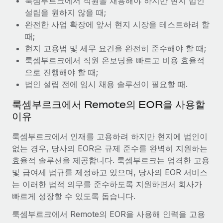
룩셈부르크에서 직원을 채용해야 하지만 현지 법인
복리후생
블로그
설립을 원하지 않을 때;
손쉬운 직원 복리후생 관리
완전한 사업 확장에 앞서 현지 시장을 테스트하려 할
Remote 제품 관련 소식: Gusto 및 Xero와의 통합과
때;
Remote Contractor Management Plus
현지 고용법 및 세무 요건을 완전히 준수해야 할 때;
룩셈부르크에서 직원 온보딩을 빠르고 비용 효율적
Remote의 사명은 모든 규모의 기업이 전 세계 어디서든 업무에 가
으로 진행해야 할 때;
장 적합 사람을 찾아 채용 및 관리하고 급여를 지급하도록 돕는 것
법인 설립 전에 임시 채용 솔루션이 필요할 때.
입니다. 이를 위해 최근 몇 주 동안 새로운...
룩셈부르크에서 Remote의 EOR을 사용할
자세히 알아보기
이유
룩셈부르크에서 인재를 고용하려 하지만 현지에 법인이
Shootsta가 Remote를 통해 네 개의 시장에서 글로벌
채용을 확장한 방법
없는 경우, 당사의 EOR은 규제 준수를 완벽히 지원하는
효율적 솔루션을 제공합니다. 룩셈부르크는 엄격한 고용
비디오 콘텐츠를 활용한 마케팅이 계속해서 인기를 끌면서, 기업들
및 급여세 법규를 제정하고 있으며, 당사의 EOR 서비스
에게는 흥미롭고 전문적인 비디오 제작이 어느 때보다 중요해졌습
는 이러한 법적 의무를 준수하도록 지원하면서 회사가
니다. 그러나 대부분의 회사들은 그렇게 높은 품질의...
빠르게 성장할 수 있도록 돕습니다.
자세히 알아보기
룩셈부르크에서 Remote의 EOR을 사용해 인력을 고용