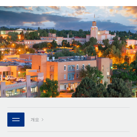
전 세계 계약자의 온보딩 및 관리
계약자 지급 계산기
로그인
Nederlands
글로벌 계약직을 위한 통화 옵션과 지급 소요 시간 확인
PEO
성장 단계
복잡한 고용 업무를 아웃소싱
Français
스타트업
REMOTE와 함께 배우기
성장하는 기업을 위한 민첩한 글로벌 HR 및 급여 솔루션
Deutsch
리서치 및 가이드
인프라
중견기업
Remote 통합
사례 연구
맞춤형 HR 솔루션으로 팀 확장
Español
HR을 워크플로에 매끄럽게 통합
HR 용어집
엔터프라이즈
Italiano
플랫폼
대기업을 위한 글로벌 HR
체크리스트 및 템플릿
팀을 위한 통합된 핵심 HR 기능
Português (Portugal)
직무 설명 라이브러리
연결
새로운
REMOTE 파트너 되기
日本語
MCP를 사용하여 모든 AI 도구를 Remote에 연결 가능
전략적 기술 파트너
웨비나
통합
플랫폼에 글로벌 HR을 유연하게 통합
한국어
이벤트
핵심 비즈니스 도구로 프로세스를 간소화
개요
파트너 되기
中文（简体）
뉴스룸
Remote와의 파트너십 기회 탐색