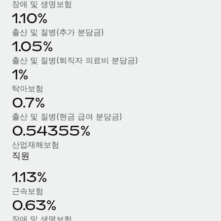
복리후생
장애 및 생명보험
블로그
급여 관리를 통해 국제 노동법...
1.10%
손쉬운 직원 복리후생 관리
자세히 알아보기
출산 및 질병(추가 분담금)
Remote 제품 관련 소식: Gusto 및 Xero와의 통합과
1.05%
Remote Contractor Management Plus
Remote의 사명은 모든 규모의 기업이 전 세계 어디서든 업무에 가
출산 및 질병(퇴직자 의료비 분담금)
1%
장 적합 사람을 찾아 채용 및 관리하고 급여를 지급하도록 돕는 것
입니다. 이를 위해 최근 몇 주 동안 새로운...
탁아보험
0.7%
자세히 알아보기
출산 및 질병(현금 급여 분담금)
0.54355%
Shootsta가 Remote를 통해 네 개의 시장에서 글로벌
산업재해보험
채용을 확장한 방법
직원
비디오 콘텐츠를 활용한 마케팅이 계속해서 인기를 끌면서, 기업들
1.13%
에게는 흥미롭고 전문적인 비디오 제작이 어느 때보다 중요해졌습
니다. 그러나 대부분의 회사들은 그렇게 높은 품질의...
근속보험
0.63%
자세히 알아보기
장애 및 생명보험