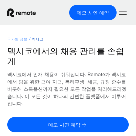
데모 시연 예약
홈
국가별 정보
멕시코
제품
멕시코에서의 채용 관리를 손쉽
게
솔루션
글로벌 고용
글로벌 급여
멕시코에서 인재 채용이 쉬워집니다. Remote가 멕시코
리소스
글로벌 서비스 제공
규정을 준수하며 급여 지급을 손쉽게 처리
에서 팀을 위한 급여 지급, 복리후생, 세금, 규정 준수를
국가별 정보
비롯해 스톡옵션까지 필요한 모든 작업을 처리해드리겠
요금
도구 및 계산기
기록상 고용주(EOR)
국가별 글로벌 채용 지원 알아보기
습니다. 이 모든 것이 하나의 간편한 플랫폼에서 이루어
법인 설립 비용 없이 전 세계로 사업을 확장
오분류 리스크 평가 도구
집니다.
미국 주별 정보
국가별 직원 오분류 리스크 확인
기록상 계약자
미국 모든 주 전역에서 채용 업무를 간소화
한국어
전 세계에서 규정을 준수하며 계약자 고용
직원 비용 계산기
데모 시연 예약
Remote와 다른 솔루션 비교
국가별 총 인건비 계산
계약자 관리
English
다른 업체들과 비교해보기