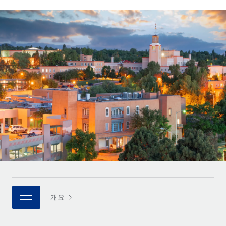
전 세계 계약자의 온보딩 및 관리
계약자 지급 계산기
로그인
Nederlands
글로벌 계약직을 위한 통화 옵션과 지급 소요 시간 확인
PEO
성장 단계
복잡한 고용 업무를 아웃소싱
Français
스타트업
REMOTE와 함께 배우기
성장하는 기업을 위한 민첩한 글로벌 HR 및 급여 솔루션
Deutsch
리서치 및 가이드
인프라
중견기업
Remote 통합
사례 연구
맞춤형 HR 솔루션으로 팀 확장
Español
HR을 워크플로에 매끄럽게 통합
HR 용어집
엔터프라이즈
Italiano
플랫폼
대기업을 위한 글로벌 HR
체크리스트 및 템플릿
팀을 위한 통합된 핵심 HR 기능
Português (Portugal)
직무 설명 라이브러리
연결
새로운
REMOTE 파트너 되기
日本語
MCP를 사용하여 모든 AI 도구를 Remote에 연결 가능
전략적 기술 파트너
웨비나
통합
플랫폼에 글로벌 HR을 유연하게 통합
한국어
이벤트
핵심 비즈니스 도구로 프로세스를 간소화
개요
파트너 되기
中文（简体）
뉴스룸
Remote와의 파트너십 기회 탐색