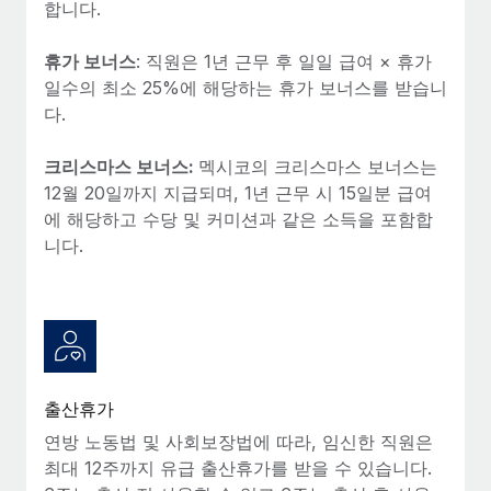
복리후생
합니다.
블로그
손쉬운 직원 복리후생 관리
휴가 보너스
: 직원은 1년 근무 후 일일 급여 × 휴가
Remote 제품 관련 소식: Gusto 및 Xero와의 통합과
일수의 최소 25%에 해당하는 휴가 보너스를 받습니
Remote Contractor Management Plus
다.
Remote의 사명은 모든 규모의 기업이 전 세계 어디서든 업무에 가
장 적합 사람을 찾아 채용 및 관리하고 급여를 지급하도록 돕는 것
크리스마스 보너스:
멕시코의 크리스마스 보너스는
입니다. 이를 위해 최근 몇 주 동안 새로운...
12월 20일까지 지급되며, 1년 근무 시 15일분 급여
에 해당하고 수당 및 커미션과 같은 소득을 포함합
자세히 알아보기
니다.
Shootsta가 Remote를 통해 네 개의 시장에서 글로벌
채용을 확장한 방법
비디오 콘텐츠를 활용한 마케팅이 계속해서 인기를 끌면서, 기업들
에게는 흥미롭고 전문적인 비디오 제작이 어느 때보다 중요해졌습
출산휴가
니다. 그러나 대부분의 회사들은 그렇게 높은 품질의...
연방 노동법 및 사회보장법에 따라, 임신한 직원은
자세히 알아보기
최대 12주까지 유급 출산휴가를 받을 수 있습니다.