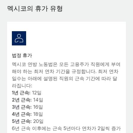
서비스
급여 및 인재 인사이트
Remote Build
곧 제공 예정
멕시코의 휴가 유형
전문가 상담
통합 및 AI 자동화 컨설팅
인사이트 센터
글로벌 인사 및 규정 준수 업무 처리에 전문가 지원 제공
지원받기
신원 조사
사례 연구
채용 후보자 심사 프로세스 간소화
모든 리소스 보기
Compliance Watchtower
법정 휴가
규정 준수 관련 위험에 선제적으로 대응
블로그
멕시코 연방 노동법은 모든 고용주가 직원에게 부여
글로벌 급여
해야 하는 최저 연차 기간을 규정합니다. 최저 연차
기기 관리
일수는 아래에 설명된 직원의 근속 기간에 따라 달
전 세계 IT 장비 제공 및 추적 관리
EOR 및 PEO
라집니다:
1년 근속:
12일
법인 설립
계약자 관리
2년 근속:
14일
법인 설립을 빠르고 준법적으로 지원
3년 근속:
16일
세금
4년 근속:
18일
글로벌 인재 이동 및 전근
블로그 둘러보기
5년 근속:
20일
직원 해외 이전을 간편하게 처리
6년 근속 이후에는 근속 5년마다 연차가 2일씩 증가