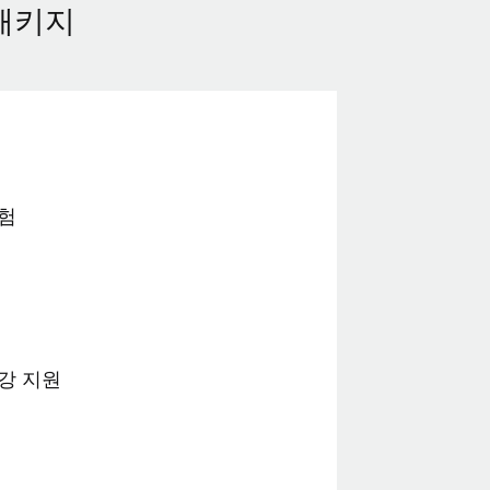
패키지
험
강 지원