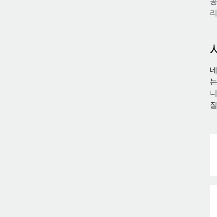
공
리
네
는
니
질