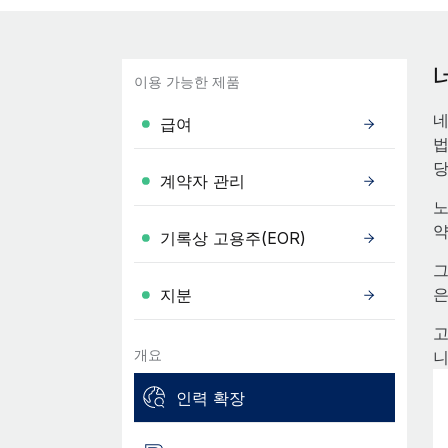
이용 가능한 제품
네
급여
법
당
계약자 관리
노
약
기록상 고용주(EOR)
그
은
지분
고
개요
니
인력 확장