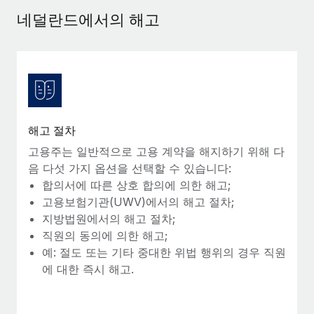
서비스
급여 및 인재 인사이트
Remote Build
곧 제공 예정
네덜란드에서의 해고
전문가 상담
통합 및 AI 자동화 컨설팅
인사이트 센터
글로벌 인사 및 규정 준수 업무 처리에 전문가 지원 제공
지원받기
신원 조사
사례 연구
채용 후보자 심사 프로세스 간소화
모든 리소스 보기
Compliance Watchtower
해고 절차
규정 준수 관련 위험에 선제적으로 대응
블로그
고용주는 일반적으로 고용 계약을 해지하기 위해 다
글로벌 급여
음 다섯 가지 옵션을 선택할 수 있습니다:
기기 관리
합의서에 따른 상호 합의에 의한 해고;
전 세계 IT 장비 제공 및 추적 관리
EOR 및 PEO
고용보험기관(UWV)에서의 해고 절차;
지방법원에서의 해고 절차;
법인 설립
계약자 관리
직원의 동의에 의한 해고;
법인 설립을 빠르고 준법적으로 지원
예: 절도 또는 기타 중대한 위법 행위의 경우 직원
세금
에 대한 즉시 해고.
글로벌 인재 이동 및 전근
블로그 둘러보기
직원 해외 이전을 간편하게 처리