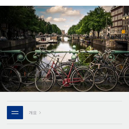
전 세계 계약자의 온보딩 및 관리
계약자 지급 계산기
로그인
Nederlands
글로벌 계약직을 위한 통화 옵션과 지급 소요 시간 확인
PEO
성장 단계
복잡한 고용 업무를 아웃소싱
Français
스타트업
REMOTE와 함께 배우기
성장하는 기업을 위한 민첩한 글로벌 HR 및 급여 솔루션
Deutsch
리서치 및 가이드
인프라
중견기업
Remote 통합
사례 연구
맞춤형 HR 솔루션으로 팀 확장
Español
HR을 워크플로에 매끄럽게 통합
HR 용어집
엔터프라이즈
Italiano
플랫폼
대기업을 위한 글로벌 HR
체크리스트 및 템플릿
팀을 위한 통합된 핵심 HR 기능
Português (Portugal)
직무 설명 라이브러리
연결
새로운
REMOTE 파트너 되기
日本語
MCP를 사용하여 모든 AI 도구를 Remote에 연결 가능
전략적 기술 파트너
웨비나
통합
플랫폼에 글로벌 HR을 유연하게 통합
한국어
이벤트
핵심 비즈니스 도구로 프로세스를 간소화
개요
파트너 되기
中文（简体）
뉴스룸
Remote와의 파트너십 기회 탐색