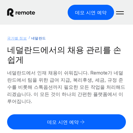
데모 시연 예약
홈
국가별 정보
네덜란드
제품
네덜란드에서의 채용 관리를 손
쉽게
솔루션
글로벌 고용
글로벌 급여
네덜란드에서 인재 채용이 쉬워집니다. Remote가 네덜
리소스
글로벌 서비스 제공
규정을 준수하며 급여 지급을 손쉽게 처리
란드에서 팀을 위한 급여 지급, 복리후생, 세금, 규정 준
국가별 정보
수를 비롯해 스톡옵션까지 필요한 모든 작업을 처리해드
요금
도구 및 계산기
기록상 고용주(EOR)
국가별 글로벌 채용 지원 알아보기
리겠습니다. 이 모든 것이 하나의 간편한 플랫폼에서 이
법인 설립 비용 없이 전 세계로 사업을 확장
오분류 리스크 평가 도구
루어집니다.
미국 주별 정보
국가별 직원 오분류 리스크 확인
기록상 계약자
미국 모든 주 전역에서 채용 업무를 간소화
한국어
전 세계에서 규정을 준수하며 계약자 고용
직원 비용 계산기
데모 시연 예약
Remote와 다른 솔루션 비교
국가별 총 인건비 계산
계약자 관리
English
다른 업체들과 비교해보기