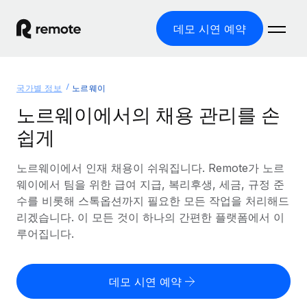
데모 시연 예약
홈
국가별 정보
노르웨이
제품
노르웨이에서의 채용 관리를 손
쉽게
솔루션
글로벌 고용
글로벌 급여
노르웨이에서 인재 채용이 쉬워집니다. Remote가 노르
리소스
글로벌 서비스 제공
규정을 준수하며 급여 지급을 손쉽게 처리
웨이에서 팀을 위한 급여 지급, 복리후생, 세금, 규정 준
국가별 정보
수를 비롯해 스톡옵션까지 필요한 모든 작업을 처리해드
요금
도구 및 계산기
기록상 고용주(EOR)
국가별 글로벌 채용 지원 알아보기
리겠습니다. 이 모든 것이 하나의 간편한 플랫폼에서 이
법인 설립 비용 없이 전 세계로 사업을 확장
오분류 리스크 평가 도구
루어집니다.
미국 주별 정보
국가별 직원 오분류 리스크 확인
기록상 계약자
미국 모든 주 전역에서 채용 업무를 간소화
한국어
전 세계에서 규정을 준수하며 계약자 고용
직원 비용 계산기
데모 시연 예약
Remote와 다른 솔루션 비교
국가별 총 인건비 계산
계약자 관리
English
다른 업체들과 비교해보기