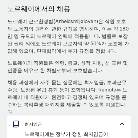
서비스
급여 및 인재 인사이트
Remote Build
곧 제공 예정
노르웨이에서의 채용
전문가 상담
통합 및 AI 자동화 컨설팅
인사이트 센터
노르웨이 근로환경법(Arbeidsmiljøloven)은 직원 보호
글로벌 인사 및 규정 준수 업무 처리에 전문가 지원 제공
와 노동자의 권리에 관한 규정을 명시하며, 이는 약 280
지원받기
신원 조사
사례 연구
만 명 규모의 노르웨이 인력에 적용됩니다. 법률로 보장
채용 후보자 심사 프로세스 간소화
된 권리 외에도 노르웨이 근로자의 약 50%가 노조에 가
모든 리소스 보기
입해 있으며, 단체협약에서 추가 규정을 정합니다.
Compliance Watchtower
노르웨이의 직원들은 연령, 종교, 성적 지향, 성 표현 및
규정 준수 관련 위험에 선제적으로 대응
블로그
인종을 이유로 한 차별로부터 보호받습니다.
글로벌 급여
기기 관리
채용 과정에서 자주 묻는 질문에는 최저임금, 초과근무
전 세계 IT 장비 제공 및 추적 관리
EOR 및 PEO
수당, 보장된 유급 휴가 등이 포함됩니다. Remote는 노
르웨이 내 직원에게 완전하고 경쟁력 있으며 규정을 준
법인 설립
계약자 관리
수하는 복리후생 패키지를 제공할 수 있도록 지원합니
법인 설립을 빠르고 준법적으로 지원
세금
다.
글로벌 인재 이동 및 전근
블로그 둘러보기
최저임금
직원 해외 이전을 간편하게 처리
노르웨이에는 정부가 정한 최저임금이