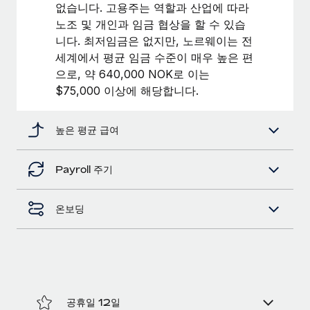
복리후생
없습니다. 고용주는 역할과 산업에 따라
블로그
손쉬운 직원 복리후생 관리
노조 및 개인과 임금 협상을 할 수 있습
니다. 최저임금은 없지만, 노르웨이는 전
Remote 제품 관련 소식: Gusto 및 Xero와의 통합과
세계에서 평균 임금 수준이 매우 높은 편
Remote Contractor Management Plus
으로, 약 640,000 NOK로 이는
Remote의 사명은 모든 규모의 기업이 전 세계 어디서든 업무에 가
$75,000 이상에 해당합니다.
장 적합 사람을 찾아 채용 및 관리하고 급여를 지급하도록 돕는 것
입니다. 이를 위해 최근 몇 주 동안 새로운...
높은 평균 급여
자세히 알아보기
Payroll 주기
Shootsta가 Remote를 통해 네 개의 시장에서 글로벌
채용을 확장한 방법
온보딩
비디오 콘텐츠를 활용한 마케팅이 계속해서 인기를 끌면서, 기업들
에게는 흥미롭고 전문적인 비디오 제작이 어느 때보다 중요해졌습
니다. 그러나 대부분의 회사들은 그렇게 높은 품질의...
자세히 알아보기
공휴일 12일