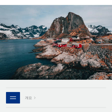
전 세계 계약자의 온보딩 및 관리
계약자 지급 계산기
로그인
Nederlands
글로벌 계약직을 위한 통화 옵션과 지급 소요 시간 확인
PEO
성장 단계
복잡한 고용 업무를 아웃소싱
Français
스타트업
REMOTE와 함께 배우기
성장하는 기업을 위한 민첩한 글로벌 HR 및 급여 솔루션
Deutsch
리서치 및 가이드
인프라
중견기업
Remote 통합
사례 연구
맞춤형 HR 솔루션으로 팀 확장
Español
HR을 워크플로에 매끄럽게 통합
HR 용어집
엔터프라이즈
Italiano
플랫폼
대기업을 위한 글로벌 HR
체크리스트 및 템플릿
팀을 위한 통합된 핵심 HR 기능
Português (Portugal)
직무 설명 라이브러리
연결
새로운
REMOTE 파트너 되기
日本語
MCP를 사용하여 모든 AI 도구를 Remote에 연결 가능
전략적 기술 파트너
웨비나
통합
플랫폼에 글로벌 HR을 유연하게 통합
한국어
이벤트
핵심 비즈니스 도구로 프로세스를 간소화
개요
파트너 되기
中文（简体）
뉴스룸
Remote와의 파트너십 기회 탐색