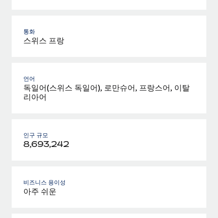
통화
스위스 프랑
언어
독일어(스위스 독일어), 로만슈어, 프랑스어, 이탈
리아어
인구 규모
8,693,242
비즈니스 용이성
아주 쉬운