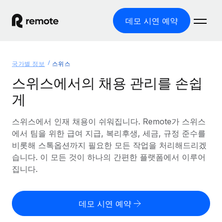
데모 시연 예약
홈
국가별 정보
스위스
제품
스위스에서의 채용 관리를 손쉽
게
솔루션
글로벌 고용
글로벌 급여
스위스에서 인재 채용이 쉬워집니다. Remote가 스위스
리소스
글로벌 서비스 제공
규정을 준수하며 급여 지급을 손쉽게 처리
에서 팀을 위한 급여 지급, 복리후생, 세금, 규정 준수를
국가별 정보
비롯해 스톡옵션까지 필요한 모든 작업을 처리해드리겠
요금
도구 및 계산기
기록상 고용주(EOR)
국가별 글로벌 채용 지원 알아보기
습니다. 이 모든 것이 하나의 간편한 플랫폼에서 이루어
법인 설립 비용 없이 전 세계로 사업을 확장
오분류 리스크 평가 도구
집니다.
미국 주별 정보
국가별 직원 오분류 리스크 확인
기록상 계약자
미국 모든 주 전역에서 채용 업무를 간소화
한국어
전 세계에서 규정을 준수하며 계약자 고용
직원 비용 계산기
데모 시연 예약
Remote와 다른 솔루션 비교
국가별 총 인건비 계산
계약자 관리
English
다른 업체들과 비교해보기