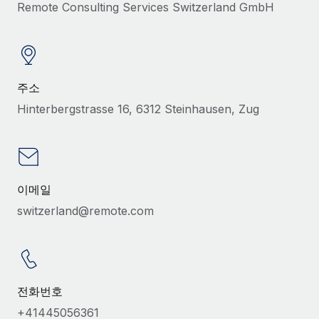
Remote Consulting Services Switzerland GmbH
서비스
급여 및 인재 인사이트
Remote Build
곧 제공 예정
전문가 상담
통합 및 AI 자동화 컨설팅
인사이트 센터
글로벌 인사 및 규정 준수 업무 처리에 전문가 지원 제공
지원받기
신원 조사
사례 연구
주소
채용 후보자 심사 프로세스 간소화
모든 리소스 보기
Hinterbergstrasse 16, 6312 Steinhausen, Zug
Compliance Watchtower
규정 준수 관련 위험에 선제적으로 대응
블로그
글로벌 급여
기기 관리
이메일
전 세계 IT 장비 제공 및 추적 관리
EOR 및 PEO
switzerland@remote.com
법인 설립
계약자 관리
법인 설립을 빠르고 준법적으로 지원
세금
글로벌 인재 이동 및 전근
블로그 둘러보기
전화번호
직원 해외 이전을 간편하게 처리
+41445056361