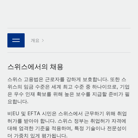
복리후생
블로그
손쉬운 직원 복리후생 관리
Remote 제품 관련 소식: Gusto 및 Xero와의 통합과
Remote Contractor Management Plus
Remote의 사명은 모든 규모의 기업이 전 세계 어디서든 업무에 가
개요
장 적합 사람을 찾아 채용 및 관리하고 급여를 지급하도록 돕는 것
입니다. 이를 위해 최근 몇 주 동안 새로운...
자세히 알아보기
스위스에서의 채용
스위스 고용법은 근로자를 강하게 보호합니다. 또한 스
Shootsta가 Remote를 통해 네 개의 시장에서 글로벌
위스의 임금 수준은 세계 최고 수준 중 하나이므로, 기업
채용을 확장한 방법
은 우수 인재 확보를 위해 높은 보수를 지급할 준비가 필
요합니다.
비디오 콘텐츠를 활용한 마케팅이 계속해서 인기를 끌면서, 기업들
에게는 흥미롭고 전문적인 비디오 제작이 어느 때보다 중요해졌습
비EU 및 EFTA 시민은 스위스에서 근무하기 위해 취업
니다. 그러나 대부분의 회사들은 그렇게 높은 품질의...
허가를 받아야 합니다. 스위스 정부는 취업허가 자격에
대해 엄격한 기준을 적용하며, 특정 기술이나 전문성이
자세히 알아보기
더 가중치 있게 평가됩니다.