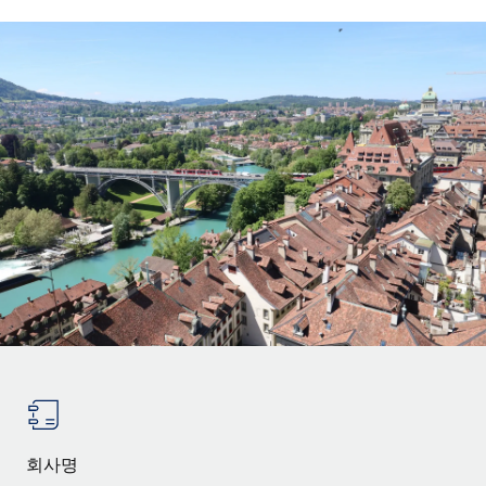
전 세계 계약자의 온보딩 및 관리
계약자 지급 계산기
로그인
Nederlands
글로벌 계약직을 위한 통화 옵션과 지급 소요 시간 확인
PEO
성장 단계
복잡한 고용 업무를 아웃소싱
Français
스타트업
REMOTE와 함께 배우기
성장하는 기업을 위한 민첩한 글로벌 HR 및 급여 솔루션
Deutsch
리서치 및 가이드
인프라
중견기업
Remote 통합
사례 연구
맞춤형 HR 솔루션으로 팀 확장
Español
HR을 워크플로에 매끄럽게 통합
HR 용어집
엔터프라이즈
Italiano
플랫폼
대기업을 위한 글로벌 HR
체크리스트 및 템플릿
팀을 위한 통합된 핵심 HR 기능
Português (Portugal)
직무 설명 라이브러리
연결
새로운
REMOTE 파트너 되기
日本語
MCP를 사용하여 모든 AI 도구를 Remote에 연결 가능
전략적 기술 파트너
웨비나
통합
플랫폼에 글로벌 HR을 유연하게 통합
한국어
이벤트
핵심 비즈니스 도구로 프로세스를 간소화
파트너 되기
中文（简体）
뉴스룸
회사명
Remote와의 파트너십 기회 탐색