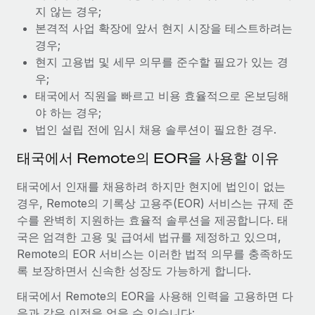
복리후생
지 않는 경우;
블로그
급여 관리를 통해 국제 노동법...
손쉬운 직원 복리후생 관리
본격적 사업 확장에 앞서 현지 시장을 테스트하려는
자세히 알아보기
경우;
Remote 제품 관련 소식: Gusto 및 Xero와의 통합과
Remote Contractor Management Plus
현지 고용법 및 세무 의무를 준수할 필요가 있는 경
우;
Remote의 사명은 모든 규모의 기업이 전 세계 어디서든 업무에 가
태국에서 직원을 빠르고 비용 효율적으로 온보딩해
장 적합 사람을 찾아 채용 및 관리하고 급여를 지급하도록 돕는 것
야 하는 경우;
입니다. 이를 위해 최근 몇 주 동안 새로운...
법인 설립 전에 임시 채용 솔루션이 필요한 경우.
자세히 알아보기
태국에서 Remote의 EOR을 사용할 이유
태국에서 인재를 채용하려 하지만 현지에 법인이 없는
Shootsta가 Remote를 통해 네 개의 시장에서 글로벌
경우, Remote의 기록상 고용주(EOR) 서비스는 규제 준
채용을 확장한 방법
수를 완벽히 지원하는 효율적 솔루션을 제공합니다. 태
비디오 콘텐츠를 활용한 마케팅이 계속해서 인기를 끌면서, 기업들
국은 엄격한 고용 및 급여세 법규를 제정하고 있으며,
에게는 흥미롭고 전문적인 비디오 제작이 어느 때보다 중요해졌습
Remote의 EOR 서비스는 이러한 법적 의무를 충족하도
니다. 그러나 대부분의 회사들은 그렇게 높은 품질의...
록 보장하면서 신속한 성장도 가능하게 합니다.
자세히 알아보기
태국에서 Remote의 EOR을 사용해 인력을 고용하면 다
음과 같은 이점을 얻을 수 있습니다: