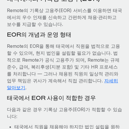
서비스
급여 및 인재 인사이트
Remote Build
곧 제공 예정
Remote의 기록상 고용주(EOR) 서비스를 이용하면 태국
전문가 상담
통합 및 AI 자동화 컨설팅
인사이트 센터
에서의 우수 인재를 신속하고 간편하게 채용·관리하고
글로벌 인사 및 규정 준수 업무 처리에 전문가 지원 제공
보수를 지급할 수 있습니다.
지원받기
신원 조사
사례 연구
EOR의 개념과 운영 형태
채용 후보자 심사 프로세스 간소화
모든 리소스 보기
Remote의 EOR을 통해 태국에서 직원을 법적으로 고용
AI 분야의 선구자인 Weaviate가 Remote와 협력하여
조직 규모를 120% 성장시킨 방법
Compliance Watchtower
할 수 있으며, 현지 법인을 설립할 필요가 없습니다. 법
규정 준수 관련 위험에 선제적으로 대응
블로그
적으로 Remote가 공식 고용주가 되며, Remote는 규제
Weaviate 한눈에 보기 Weaviate는 오픈 소스, AI 우선 인프라를
준수, 급여, 복리후생(지분 포함) 및 기타 HR 프로세스
구축합니다. 이 회사의 미션은 전 세계 개발자 및 운영자
글로벌 급여
기기 관리
를 처리합니다 — 그러나 채용된 직원의 일상적 관리와
(DevOps/MLOps)에게 AI 네이티브...
전 세계 IT 장비 제공 및 추적 관리
업무 책임은 귀사가 계속해서 직접 관리합니다.
자세히
EOR 및 PEO
자세히 알아보기
알아보기
.
법인 설립
계약자 관리
태국에서 EOR 사용이 적합한 경우
법인 설립을 빠르고 준법적으로 지원
세금
계약직 관리와 급여 업무를 위해 Remote와 전략적 파
다음과 같은 경우 기록상 고용주(EOR)가 적합할 수 있습
글로벌 인재 이동 및 전근
트너십을 맺은 Reverse Tech
블로그 둘러보기
니다:
직원 해외 이전을 간편하게 처리
Reverse Tech 한눈에 보기 건강 및 웰니스 스타트업인 Reverse
태국에서 직원을 채용해야 하지만 법인 설립을 원하
Tech는 Remote와 파트너십을 맺고 글로벌 계약직 인력 및 미국