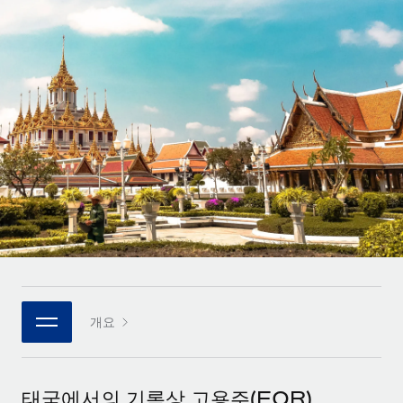
전 세계 계약자의 온보딩 및 관리
계약자 지급 계산기
로그인
Nederlands
글로벌 계약직을 위한 통화 옵션과 지급 소요 시간 확인
PEO
성장 단계
복잡한 고용 업무를 아웃소싱
Français
스타트업
REMOTE와 함께 배우기
성장하는 기업을 위한 민첩한 글로벌 HR 및 급여 솔루션
Deutsch
리서치 및 가이드
인프라
중견기업
Remote 통합
사례 연구
맞춤형 HR 솔루션으로 팀 확장
Español
HR을 워크플로에 매끄럽게 통합
HR 용어집
엔터프라이즈
Italiano
플랫폼
대기업을 위한 글로벌 HR
체크리스트 및 템플릿
팀을 위한 통합된 핵심 HR 기능
Português (Portugal)
직무 설명 라이브러리
연결
새로운
REMOTE 파트너 되기
日本語
MCP를 사용하여 모든 AI 도구를 Remote에 연결 가능
전략적 기술 파트너
웨비나
개요
통합
플랫폼에 글로벌 HR을 유연하게 통합
한국어
이벤트
핵심 비즈니스 도구로 프로세스를 간소화
파트너 되기
中文（简体）
뉴스룸
Remote와의 파트너십 기회 탐색
태국에서의 기록상 고용주(EOR)