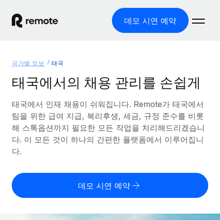
데모 시연 예약
홈
국가별 정보
태국
제품
태국에서의 채용 관리를 손쉽게
솔루션
글로벌 고용
태국에서 인재 채용이 쉬워집니다. Remote가 태국에서
팀을 위한 급여 지급, 복리후생, 세금, 규정 준수를 비롯
글로벌 급여
리소스
글로벌 서비스 제공
해 스톡옵션까지 필요한 모든 작업을 처리해드리겠습니
규정을 준수하며 급여 지급을 손쉽게 처리
다. 이 모든 것이 하나의 간편한 플랫폼에서 이루어집니
국가별 정보
요금
도구 및 계산기
기록상 고용주(EOR)
다.
국가별 글로벌 채용 지원 알아보기
법인 설립 비용 없이 전 세계로 사업을 확장
오분류 리스크 평가 도구
미국 주별 정보
국가별 직원 오분류 리스크 확인
기록상 계약자
미국 모든 주 전역에서 채용 업무를 간소화
데모 시연 예약
한국어
전 세계에서 규정을 준수하며 계약자 고용
직원 비용 계산기
Remote와 다른 솔루션 비교
국가별 총 인건비 계산
계약자 관리
English
다른 업체들과 비교해보기