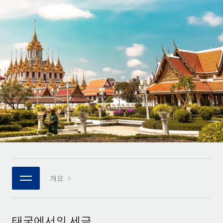
전 세계 계약자의 온보딩 및 관리
계약자 지급 계산기
로그인
Nederlands
글로벌 계약직을 위한 통화 옵션과 지급 소요 시간 확인
PEO
성장 단계
복잡한 고용 업무를 아웃소싱
Français
스타트업
REMOTE와 함께 배우기
성장하는 기업을 위한 민첩한 글로벌 HR 및 급여 솔루션
Deutsch
리서치 및 가이드
인프라
중견기업
Remote 통합
사례 연구
맞춤형 HR 솔루션으로 팀 확장
Español
HR을 워크플로에 매끄럽게 통합
HR 용어집
엔터프라이즈
Italiano
플랫폼
대기업을 위한 글로벌 HR
체크리스트 및 템플릿
팀을 위한 통합된 핵심 HR 기능
Português (Portugal)
직무 설명 라이브러리
연결
새로운
REMOTE 파트너 되기
日本語
MCP를 사용하여 모든 AI 도구를 Remote에 연결 가능
전략적 기술 파트너
웨비나
개요
통합
플랫폼에 글로벌 HR을 유연하게 통합
한국어
이벤트
핵심 비즈니스 도구로 프로세스를 간소화
파트너 되기
中文（简体）
뉴스룸
Remote와의 파트너십 기회 탐색
태국에서의 세금