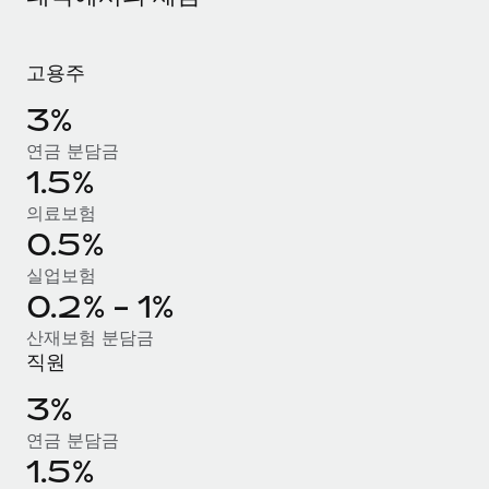
서비스
급여 및 인재 인사이트
Remote Build
곧 제공 예정
전문가 상담
통합 및 AI 자동화 컨설팅
인사이트 센터
고용주
글로벌 인사 및 규정 준수 업무 처리에 전문가 지원 제공
지원받기
3%
신원 조사
사례 연구
연금 분담금
채용 후보자 심사 프로세스 간소화
모든 리소스 보기
1.5%
AI 분야의 선구자인 Weaviate가 Remote와 협력하여
조직 규모를 120% 성장시킨 방법
Compliance Watchtower
의료보험
규정 준수 관련 위험에 선제적으로 대응
블로그
Weaviate 한눈에 보기 Weaviate는 오픈 소스, AI 우선 인프라를
0.5%
구축합니다. 이 회사의 미션은 전 세계 개발자 및 운영자
글로벌 급여
기기 관리
실업보험
(DevOps/MLOps)에게 AI 네이티브...
0.2% - 1%
전 세계 IT 장비 제공 및 추적 관리
EOR 및 PEO
자세히 알아보기
산재보험 분담금
법인 설립
계약자 관리
직원
법인 설립을 빠르고 준법적으로 지원
세금
3%
계약직 관리와 급여 업무를 위해 Remote와 전략적 파
글로벌 인재 이동 및 전근
트너십을 맺은 Reverse Tech
연금 분담금
블로그 둘러보기
직원 해외 이전을 간편하게 처리
Reverse Tech 한눈에 보기 건강 및 웰니스 스타트업인 Reverse
1.5%
Tech는 Remote와 파트너십을 맺고 글로벌 계약직 인력 및 미국