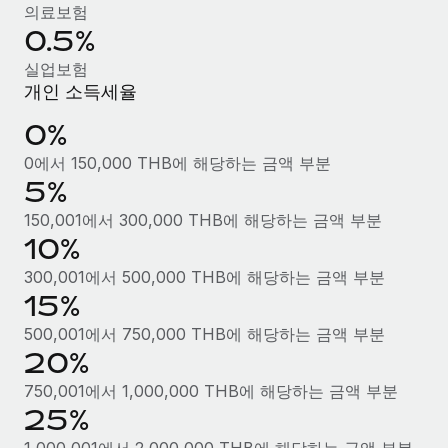
복리후생
의료보험
블로그
급여 관리를 통해 국제 노동법...
손쉬운 직원 복리후생 관리
0.5%
자세히 알아보기
Remote 제품 관련 소식: Gusto 및 Xero와의 통합과
실업보험
Remote Contractor Management Plus
개인 소득세율
Remote의 사명은 모든 규모의 기업이 전 세계 어디서든 업무에 가
0%
장 적합 사람을 찾아 채용 및 관리하고 급여를 지급하도록 돕는 것
0에서 150,000 THB에 해당하는 금액 부분
입니다. 이를 위해 최근 몇 주 동안 새로운...
5%
자세히 알아보기
150,001에서 300,000 THB에 해당하는 금액 부분
10%
300,001에서 500,000 THB에 해당하는 금액 부분
Shootsta가 Remote를 통해 네 개의 시장에서 글로벌
채용을 확장한 방법
15%
비디오 콘텐츠를 활용한 마케팅이 계속해서 인기를 끌면서, 기업들
500,001에서 750,000 THB에 해당하는 금액 부분
에게는 흥미롭고 전문적인 비디오 제작이 어느 때보다 중요해졌습
20%
니다. 그러나 대부분의 회사들은 그렇게 높은 품질의...
750,001에서 1,000,000 THB에 해당하는 금액 부분
25%
자세히 알아보기
1,000,001에서 2,000,000 THB에 해당하는 금액 부분