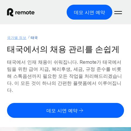
데모 시연 예약
홈
국가별 정보
태국
제품
태국에서의 채용 관리를 손쉽게
솔루션
글로벌 고용
태국에서 인재 채용이 쉬워집니다. Remote가 태국에서
팀을 위한 급여 지급, 복리후생, 세금, 규정 준수를 비롯
글로벌 급여
리소스
글로벌 서비스 제공
해 스톡옵션까지 필요한 모든 작업을 처리해드리겠습니
규정을 준수하며 급여 지급을 손쉽게 처리
다. 이 모든 것이 하나의 간편한 플랫폼에서 이루어집니
국가별 정보
요금
도구 및 계산기
기록상 고용주(EOR)
다.
국가별 글로벌 채용 지원 알아보기
법인 설립 비용 없이 전 세계로 사업을 확장
오분류 리스크 평가 도구
미국 주별 정보
국가별 직원 오분류 리스크 확인
기록상 계약자
미국 모든 주 전역에서 채용 업무를 간소화
데모 시연 예약
한국어
전 세계에서 규정을 준수하며 계약자 고용
직원 비용 계산기
Remote와 다른 솔루션 비교
국가별 총 인건비 계산
계약자 관리
English
다른 업체들과 비교해보기