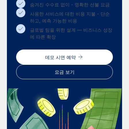
복리후생
숨겨진 수수료 없이 - 명확한 선불 요금
블로그
손쉬운 직원 복리후생 관리
사용한 서비스에 대한 비용 지불 - 단순
Remote 제품 관련 소식: Gusto 및 Xero와의 통합과
하고, 예측 가능한 비용
Remote Contractor Management Plus
글로벌 팀을 위한 설계 — 비즈니스 성장
Remote의 사명은 모든 규모의 기업이 전 세계 어디서든 업무에 가
에 따른 확장
장 적합 사람을 찾아 채용 및 관리하고 급여를 지급하도록 돕는 것
입니다. 이를 위해 최근 몇 주 동안 새로운...
데모 시연 예약
자세히 알아보기
요금 보기
Shootsta가 Remote를 통해 네 개의 시장에서 글로벌
채용을 확장한 방법
비디오 콘텐츠를 활용한 마케팅이 계속해서 인기를 끌면서, 기업들
에게는 흥미롭고 전문적인 비디오 제작이 어느 때보다 중요해졌습
니다. 그러나 대부분의 회사들은 그렇게 높은 품질의...
자세히 알아보기