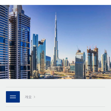
전 세계 계약자의 온보딩 및 관리
계약자 지급 계산기
로그인
Nederlands
글로벌 계약직을 위한 통화 옵션과 지급 소요 시간 확인
PEO
성장 단계
복잡한 고용 업무를 아웃소싱
Français
스타트업
REMOTE와 함께 배우기
성장하는 기업을 위한 민첩한 글로벌 HR 및 급여 솔루션
Deutsch
리서치 및 가이드
인프라
중견기업
Remote 통합
사례 연구
맞춤형 HR 솔루션으로 팀 확장
Español
HR을 워크플로에 매끄럽게 통합
HR 용어집
엔터프라이즈
Italiano
플랫폼
대기업을 위한 글로벌 HR
체크리스트 및 템플릿
팀을 위한 통합된 핵심 HR 기능
Português (Portugal)
직무 설명 라이브러리
연결
새로운
REMOTE 파트너 되기
日本語
MCP를 사용하여 모든 AI 도구를 Remote에 연결 가능
전략적 기술 파트너
웨비나
통합
플랫폼에 글로벌 HR을 유연하게 통합
한국어
이벤트
핵심 비즈니스 도구로 프로세스를 간소화
개요
파트너 되기
中文（简体）
뉴스룸
Remote와의 파트너십 기회 탐색