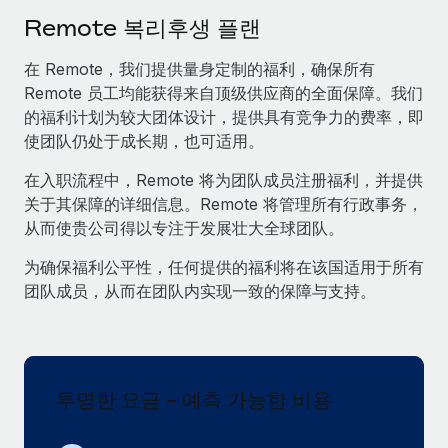
서비스
급여 및 인재 인사이트
Remote Build
곧 제공 예정
Remote 복리후생 플랜
전문가 상담
통합 및 AI 자동화 컨설팅
인사이트 센터
在 Remote，我们提供量身定制的福利，确保所有
글로벌 인사 및 규정 준수 업무 처리에 전문가 지원 제공
Remote 员工均能获得来自顶级供应商的全面保障。我们
지원받기
신원 조사
사례 연구
的福利计划为较大团体设计，提供具有竞争力的费率，即
채용 후보자 심사 프로세스 간소화
使团队仍处于成长期，也可适用。
모든 리소스 보기
在入职流程中，Remote 将为团队成员注册福利，并提供
Compliance Watchtower
关于其保障的详细信息。Remote 将管理所有行政事务，
규정 준수 관련 위험에 선제적으로 대응
블로그
从而使贵公司得以专注于发展壮大全球团队。
글로벌 급여
기기 관리
为确保福利公平性，任何提供的福利将在该国适用于所有
전 세계 IT 장비 제공 및 추적 관리
EOR 및 PEO
团队成员，从而在团队内实现一致的保障与支持。
법인 설립
계약자 관리
법인 설립을 빠르고 준법적으로 지원
세금
글로벌 인재 이동 및 전근
투명한 요금 - 예측 가능한 비용
블로그 둘러보기
직원 해외 이전을 간편하게 처리