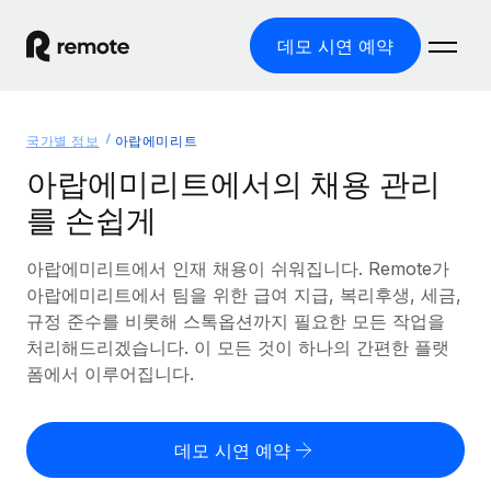
데모 시연 예약
홈
국가별 정보
아랍에미리트
제품
아랍에미리트에서의 채용 관리
를 손쉽게
솔루션
글로벌 고용
글로벌 급여
아랍에미리트에서 인재 채용이 쉬워집니다. Remote가
리소스
글로벌 서비스 제공
규정을 준수하며 급여 지급을 손쉽게 처리
아랍에미리트에서 팀을 위한 급여 지급, 복리후생, 세금,
국가별 정보
규정 준수를 비롯해 스톡옵션까지 필요한 모든 작업을
요금
도구 및 계산기
기록상 고용주(EOR)
국가별 글로벌 채용 지원 알아보기
처리해드리겠습니다. 이 모든 것이 하나의 간편한 플랫
법인 설립 비용 없이 전 세계로 사업을 확장
오분류 리스크 평가 도구
폼에서 이루어집니다.
미국 주별 정보
국가별 직원 오분류 리스크 확인
기록상 계약자
미국 모든 주 전역에서 채용 업무를 간소화
한국어
전 세계에서 규정을 준수하며 계약자 고용
직원 비용 계산기
데모 시연 예약
Remote와 다른 솔루션 비교
국가별 총 인건비 계산
계약자 관리
English
다른 업체들과 비교해보기