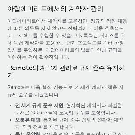
서비스
급여 및 인재 인사이트
Remote Build
곧 제공 예정
아랍에미리트에서의 계약자 관리
전문가 상담
통합 및 AI 자동화 컨설팅
인사이트 센터
아랍에미리트에서 계약자를 고용하면, 정규직 직원 채용
글로벌 인사 및 규정 준수 업무 처리에 전문가 지원 제공
에 따른 의무를 지지 않고도 전략적이고 비용 효율적으
지원받기
신원 조사
사례 연구
로 프로젝트를 수행할 수 있습니다. 특화된 서비스를 위
채용 후보자 심사 프로세스 간소화
해 독립 계약자를 고용하든 단기 프로젝트를 위해 하청
모든 리소스 보기
업체를 투입하든, 아랍에미리트의 법률과 연방 규정을
Compliance Watchtower
이해하는 것이 필수적입니다.
규정 준수 관련 위험에 선제적으로 대응
블로그
Remote의 계약자 관리로 규제 준수 유지하
글로벌 급여
기
기기 관리
전 세계 IT 장비 제공 및 추적 관리
EOR 및 PEO
Remote는 다음 핵심 기능으로 전 세계 계약자 채용 시
규제 준수를 지원합니다:
법인 설립
계약자 관리
법인 설립을 빠르고 준법적으로 지원
전 세계 규제 준수 지원
: 현지화된 계약서와 적절한
세금
문서로 200+개국의 노동법 준수를 보장합니다.
글로벌 인재 이동 및 전근
오분류 예방
: 통합된 규제 준수 검사와 원활한 계약
블로그 둘러보기
직원 해외 이전을 간편하게 처리
자-직원 전환을 제공합니다.
문서 중앙화
: 감사용 필수 기록을 보관하고 세금 신고