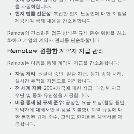
복리후생
를 자동화합니다.
블로그
손쉬운 직원 복리후생 관리
현지 법률 전문성
: 복잡한 현지 노동법에 대한 지침을
Remote 제품 관련 소식: Gusto 및 Xero와의 통합과
제공하여 국제 채용을 간소화합니다.
Remote Contractor Management Plus
Remote의 간소화된 접근 방식은 규제 준수 위험을 최소
Remote의 사명은 모든 규모의 기업이 전 세계 어디서든 업무에 가
화하고 기업의 계약자 관리를 단순화합니다.
장 적합 사람을 찾아 채용 및 관리하고 급여를 지급하도록 돕는 것
Remote로 원활한 계약자 지급 관리
입니다. 이를 위해 최근 몇 주 동안 새로운...
자세히 알아보기
Remote는 다음을 통해 계약자 지급을 간소화합니다:
자동 처리
: 원클릭 승인, 일괄 지급, 정기 송장 처리,
실시간 추적을 자동으로 처리합니다.
Shootsta가 Remote를 통해 네 개의 시장에서 글로벌
전 세계 지원
: 200+개국에 대한 지급, 다양한 지급
채용을 확장한 방법
수단 및 통화 유연성을 제공합니다.
비디오 콘텐츠를 활용한 마케팅이 계속해서 인기를 끌면서, 기업들
비용 통제 및 규제 준수
: 공정한 요금 보장(활동 중인
에게는 흥미롭고 전문적인 비디오 제작이 어느 때보다 중요해졌습
계약자에 대해서만 비용을 지불함), 지역 규정에 대
니다. 그러나 대부분의 회사들은 그렇게 높은 품질의...
한 통합된 규제 준수, 그리고 현지화된 계약서를 제
공합니다.
자세히 알아보기