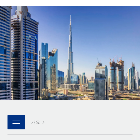
전 세계 계약자의 온보딩 및 관리
계약자 지급 계산기
로그인
Nederlands
글로벌 계약직을 위한 통화 옵션과 지급 소요 시간 확인
PEO
성장 단계
복잡한 고용 업무를 아웃소싱
Français
스타트업
REMOTE와 함께 배우기
성장하는 기업을 위한 민첩한 글로벌 HR 및 급여 솔루션
Deutsch
리서치 및 가이드
인프라
중견기업
Remote 통합
사례 연구
맞춤형 HR 솔루션으로 팀 확장
Español
HR을 워크플로에 매끄럽게 통합
HR 용어집
엔터프라이즈
Italiano
플랫폼
대기업을 위한 글로벌 HR
체크리스트 및 템플릿
팀을 위한 통합된 핵심 HR 기능
Português (Portugal)
직무 설명 라이브러리
연결
새로운
REMOTE 파트너 되기
日本語
MCP를 사용하여 모든 AI 도구를 Remote에 연결 가능
전략적 기술 파트너
웨비나
통합
플랫폼에 글로벌 HR을 유연하게 통합
한국어
이벤트
핵심 비즈니스 도구로 프로세스를 간소화
개요
파트너 되기
中文（简体）
뉴스룸
Remote와의 파트너십 기회 탐색