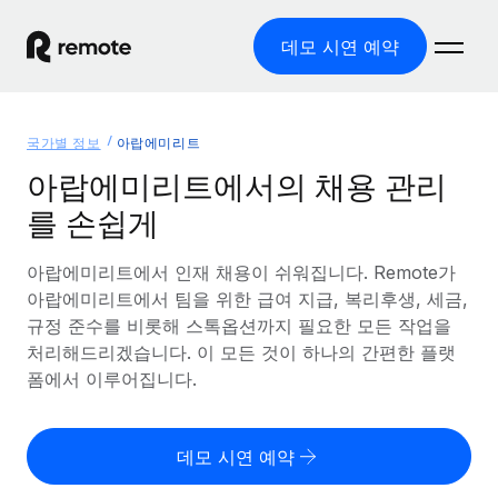
데모 시연 예약
홈
국가별 정보
아랍에미리트
제품
아랍에미리트에서의 채용 관리
를 손쉽게
솔루션
글로벌 고용
글로벌 급여
아랍에미리트에서 인재 채용이 쉬워집니다. Remote가
리소스
글로벌 서비스 제공
규정을 준수하며 급여 지급을 손쉽게 처리
아랍에미리트에서 팀을 위한 급여 지급, 복리후생, 세금,
국가별 정보
규정 준수를 비롯해 스톡옵션까지 필요한 모든 작업을
요금
도구 및 계산기
기록상 고용주(EOR)
국가별 글로벌 채용 지원 알아보기
처리해드리겠습니다. 이 모든 것이 하나의 간편한 플랫
법인 설립 비용 없이 전 세계로 사업을 확장
오분류 리스크 평가 도구
폼에서 이루어집니다.
미국 주별 정보
국가별 직원 오분류 리스크 확인
기록상 계약자
미국 모든 주 전역에서 채용 업무를 간소화
한국어
전 세계에서 규정을 준수하며 계약자 고용
직원 비용 계산기
데모 시연 예약
Remote와 다른 솔루션 비교
국가별 총 인건비 계산
계약자 관리
English
다른 업체들과 비교해보기