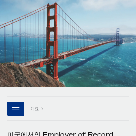
전 세계 계약자의 온보딩 및 관리
계약자 지급 계산기
로그인
Nederlands
글로벌 계약직을 위한 통화 옵션과 지급 소요 시간 확인
PEO
성장 단계
복잡한 고용 업무를 아웃소싱
Français
스타트업
REMOTE와 함께 배우기
성장하는 기업을 위한 민첩한 글로벌 HR 및 급여 솔루션
Deutsch
리서치 및 가이드
인프라
중견기업
Remote 통합
사례 연구
맞춤형 HR 솔루션으로 팀 확장
Español
HR을 워크플로에 매끄럽게 통합
HR 용어집
엔터프라이즈
Italiano
플랫폼
대기업을 위한 글로벌 HR
체크리스트 및 템플릿
팀을 위한 통합된 핵심 HR 기능
Português (Portugal)
직무 설명 라이브러리
연결
새로운
REMOTE 파트너 되기
日本語
MCP를 사용하여 모든 AI 도구를 Remote에 연결 가능
전략적 기술 파트너
웨비나
개요
통합
플랫폼에 글로벌 HR을 유연하게 통합
한국어
이벤트
핵심 비즈니스 도구로 프로세스를 간소화
파트너 되기
中文（简体）
뉴스룸
Remote와의 파트너십 기회 탐색
미국에서의 Employer of Record