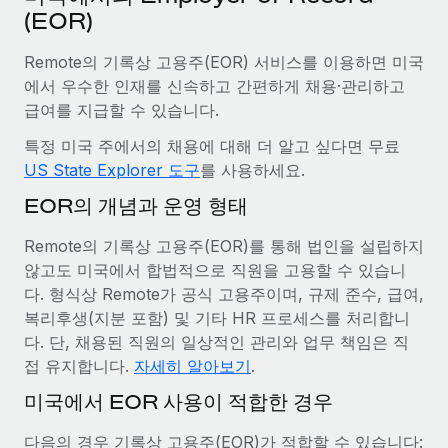
서비스
(EOR)
급여 및 인재 인사이트
Remote Build
곧 제공 예정
전문가 상담
통합 및 AI 자동화 컨설팅
인사이트 센터
Remote의 기록상 고용주(EOR) 서비스를 이용하면 미국
글로벌 인사 및 규정 준수 업무 처리에 전문가 지원 제공
에서 우수한 인재를 신속하고 간편하게 채용·관리하고
지원받기
급여를 지급할 수 있습니다.
신원 조사
사례 연구
채용 후보자 심사 프로세스 간소화
모든 리소스 보기
특정 미국 주에서의 채용에 대해 더 알고 싶다면 무료
US State Explorer 도구
를 사용하세요.
Compliance Watchtower
EOR의 개념과 운영 형태
규정 준수 관련 위험에 선제적으로 대응
블로그
글로벌 급여
Remote의 기록상 고용주(EOR)를 통해 법인을 설립하지
기기 관리
않고도 미국에서 합법적으로 직원을 고용할 수 있습니
전 세계 IT 장비 제공 및 추적 관리
EOR 및 PEO
다. 형식상 Remote가 공식 고용주이며, 규제 준수, 급여,
법인 설립
복리후생(지분 포함) 및 기타 HR 프로세스를 처리합니
계약자 관리
다. 단, 채용된 직원의 일상적인 관리와 업무 책임은 직
법인 설립을 빠르고 준법적으로 지원
세금
접 유지합니다.
자세히 알아보기
.
글로벌 인재 이동 및 전근
미국에서 EOR 사용이 적합한 경우
블로그 둘러보기
직원 해외 이전을 간편하게 처리
다음의 경우 기록상 고용주(EOR)가 적합할 수 있습니다: