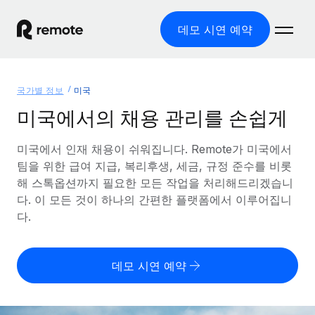
데모 시연 예약
홈
국가별 정보
미국
제품
미국에서의 채용 관리를 손쉽게
솔루션
글로벌 고용
미국에서 인재 채용이 쉬워집니다. Remote가 미국에서
팀을 위한 급여 지급, 복리후생, 세금, 규정 준수를 비롯
글로벌 급여
리소스
글로벌 서비스 제공
해 스톡옵션까지 필요한 모든 작업을 처리해드리겠습니
규정을 준수하며 급여 지급을 손쉽게 처리
다. 이 모든 것이 하나의 간편한 플랫폼에서 이루어집니
국가별 정보
요금
도구 및 계산기
기록상 고용주(EOR)
다.
국가별 글로벌 채용 지원 알아보기
법인 설립 비용 없이 전 세계로 사업을 확장
오분류 리스크 평가 도구
미국 주별 정보
국가별 직원 오분류 리스크 확인
기록상 계약자
미국 모든 주 전역에서 채용 업무를 간소화
데모 시연 예약
한국어
전 세계에서 규정을 준수하며 계약자 고용
직원 비용 계산기
Remote와 다른 솔루션 비교
국가별 총 인건비 계산
계약자 관리
English
다른 업체들과 비교해보기