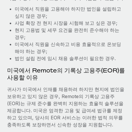
복리후생
블로그
미국에서 직원을 고용해야 하지만 법인을 설립하고
손쉬운 직원 복리후생 관리
싶지 않은 경우;
Remote 제품 관련 소식: Gusto 및 Xero와의 통합과
사업 확장 전 현지 시장을 시험해 보고 싶은 경우;
Remote Contractor Management Plus
현지 고용법 및 세무 요건을 완전히 준수해야 하는
Remote의 사명은 모든 규모의 기업이 전 세계 어디서든 업무에 가
경우;
장 적합 사람을 찾아 채용 및 관리하고 급여를 지급하도록 돕는 것
미국에서 직원을 신속하고 비용 효율적으로 온보딩
입니다. 이를 위해 최근 몇 주 동안 새로운...
해야 하는 경우;
법인 설립 전에 임시 채용 솔루션이 필요한 경우.
자세히 알아보기
미국에서 Remote의 기록상 고용주(EOR)를
사용할 이유
Shootsta가 Remote를 통해 네 개의 시장에서 글로벌
채용을 확장한 방법
귀사가 미국에서 인재를 채용하려 하지만 현지에 법인을
보유하고 있지 않은 경우, Remote의 기록상 고용주
비디오 콘텐츠를 활용한 마케팅이 계속해서 인기를 끌면서, 기업들
(EOR)는 규제 준수를 완벽히 지원하는 효율적 솔루션을
에게는 흥미롭고 전문적인 비디오 제작이 어느 때보다 중요해졌습
제공합니다. 미국은 엄격한 고용 및 급여세 법규를 제정
니다. 그러나 대부분의 회사들은 그렇게 높은 품질의...
하고 있으며, 당사의 EOR 서비스는 이러한 법적 의무를
자세히 알아보기
충족하도록 보장하면서 신속한 성장을 지원합니다.