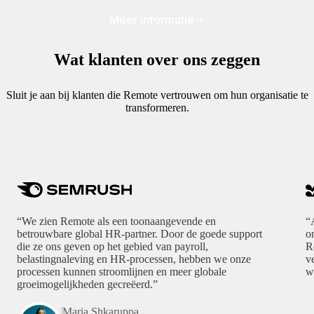
Meer informatie
Wat klanten over ons zeggen
Sluit je aan bij klanten die Remote vertrouwen om hun organisatie te
transformeren.
“We zien Remote als een toonaangevende en
“
betrouwbare global HR-partner. Door de goede support
o
die ze ons geven op het gebied van payroll,
R
belastingnaleving en HR-processen, hebben we onze
v
processen kunnen stroomlijnen en meer globale
w
groeimogelijkheden gecreëerd.”
Maria Shkaruppa