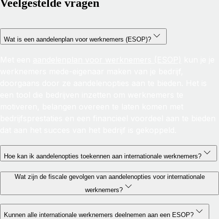
Veelgestelde vragen
​​​Wat is een aandelenplan voor werknemers (ESOP)?
Met een
aandelenplan voor werknemers (ESOP)
kun je je
werknemers mede-eigenaar maken van je bedrijf,
doorgaans door ze aandelenopties aan te bieden. Het is
een tool die bedrijven inzetten om werknemers te
motiveren, belangen overeen te laten komen met
bedrijfsprestaties en een financieel voordeel aan te bieden
dat aan het succes van het bedrijf is gekoppeld.
Hoe kan ik aandelenopties toekennen aan internationale werknemers?
Wat zijn de fiscale gevolgen van aandelenopties voor internationale
werknemers?
Kunnen alle internationale werknemers deelnemen aan een ESOP?