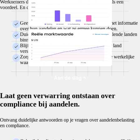
Werknemers die hun eigen aandelen begrijpen, zien dat als een
voordeel. En daar komen wij om de hoek kijken.
Geef elk EOR-teamlid toegang tot een portal met informatie
over hun aandelen en wat ze ermee kunnen doen.
Duidelijke informatie over aandelen in verschillende landen
binnen handbereik.
Blijf op de hoogte van hoe lokale aandelen per land
verschillen.
Zorg dat je teamleden op de hoogte zijn van de werkelijke
waarde van hun aandelen.
Aan de slag
Laat geen verwarring ontstaan over
compliance bij aandelen.
Ontvang duidelijke antwoorden op je vragen over aandelenbelasting
en compliance.