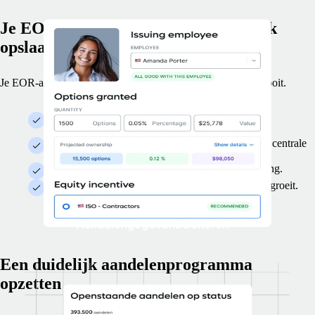
Je EOR-aandelengegevens op één plek
opslaan
Je EOR-aandelengegevens behouden is nu makkelijker dan ooit.
Beheer allerlei typen aandelentoekenningen, van
aandelenopties tot RSU's.
Bewaar de gegevens van alle toekenningen op één centrale
plek.
Bied al je EOR-werknemers een consistente ervaring.
Ontwikkel een aandelenplan dat met je bedrijf meegroeit.
Aandelengegevens beheren
Een duidelijk aandelenprogramma
opzetten