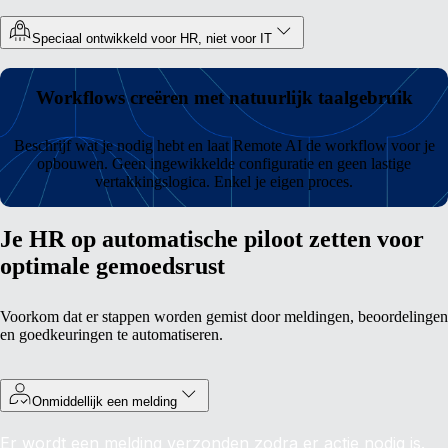
Speciaal ontwikkeld voor HR, niet voor IT
Workflows creëren met natuurlijk taalgebruik
Beschrijf wat je nodig hebt en laat Remote AI de workflow voor je
opbouwen. Geen ingewikkelde configuratie en geen lastige
vertakkingslogica. Enkel je eigen proces.
Je HR op automatische piloot zetten voor
optimale gemoedsrust
Voorkom dat er stappen worden gemist door meldingen, beoordelingen
en goedkeuringen te automatiseren.
Onmiddellijk een melding
Er wordt een melding verzonden zodra er actie nodig is.