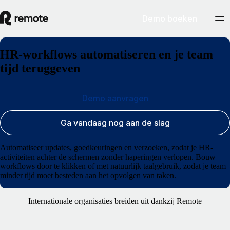
Demo boeken
HR-workflows automatiseren en je team
tijd teruggeven
Demo aanvragen
Ga vandaag nog aan de slag
Automatiseer updates, goedkeuringen en verzoeken, zodat je HR-
activiteiten achter de schermen zonder haperingen verlopen. Bouw
workflows door te klikken of met natuurlijk taalgebruik, zodat je team
minder tijd moet besteden aan het opvolgen van taken.
Internationale organisaties breiden uit dankzij Remote