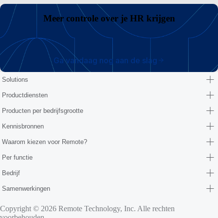
Meer controle over je HR krijgen
Ga vandaag nog aan de slag
Solutions
Productdiensten
Producten per bedrijfsgrootte
Kennisbronnen
Waarom kiezen voor Remote?
Per functie
Bedrijf
Samenwerkingen
Copyright © 2026 Remote Technology, Inc. Alle rechten
voorbehouden.