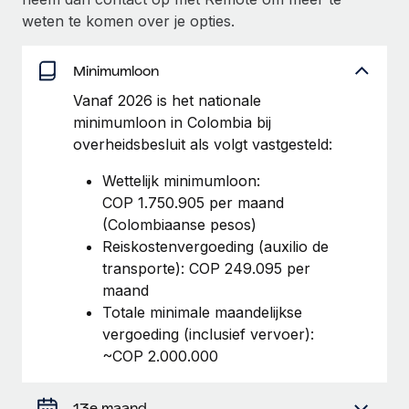
weten te komen over je opties.
Secundaire arbeidsvoorwaarden
BLOG
Eenvoudig secundaire arbeidsvoorwaarden
beheren
Minimumloon
Productupdates van Remote: Gusto- en Xero-
Vanaf 2026 is het nationale
integraties en Contractor Management Plus
minimumloon in Colombia bij
Het blijft de missie van Remote om alle soorten bedrijven
overheidsbesluit als volgt vastgesteld:
te helpen bij het aannemen, beheren en...
Wettelijk minimumloon:
Meer informatie
COP 1.750.905 per maand
(Colombiaanse pesos)
Reiskostenvergoeding (auxilio de
Hoe Phiture 55 werknemers in 19 landen
transporte): COP 249.095 per
beheert met Remote
maand
Phiture, een toonaangevende leider in de wereldwijde
Totale minimale maandelijkse
mobiele groeiadviessector, zet zich sinds 2016...
vergoeding (inclusief vervoer):
~COP 2.000.000
Meer informatie
13e maand