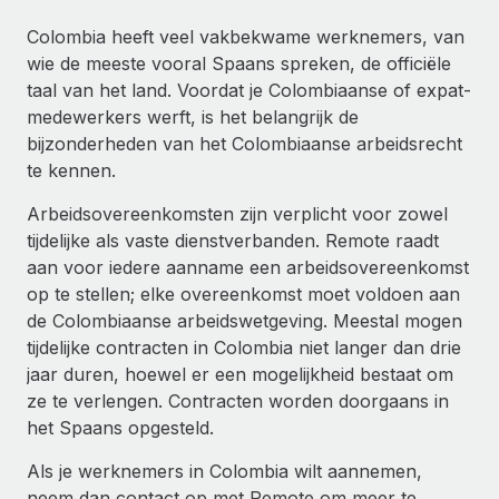
Ontdek hoe je met ons kunt samenwerken
DIENSTEN
Colombia heeft veel vakbekwame werknemers, van
Inzicht in salaris en talent
Vraag een expert
Remote Build
Binnenkort beschikbaar
wie de meeste vooral Spaans spreken, de officiële
Krijg hulp van global HR- en juridische experts
Integraties en advies over AI-automatiseringen
taal van het land. Voordat je Colombiaanse of expat-
Inzichtencentrum
medewerkers werft, is het belangrijk de
Achtergrondonderzoek
Support
bijzonderheden van het Colombiaanse arbeidsrecht
Vereenvoudig het screeningsproces van
CASESTUDY'S
te kennen.
kandidaten
Alle bronnen bekijken
Arbeidsovereenkomsten zijn verplicht voor zowel
Compliance Watchtower
tijdelijke als vaste dienstverbanden. Remote raadt
Blijf compliance-risico's voor
BLOG
aan voor iedere aanname een arbeidsovereenkomst
Global Payroll
op te stellen; elke overeenkomst moet voldoen aan
Apparaatbeheer
de Colombiaanse arbeidswetgeving. Meestal mogen
Lever en track wereldwijd IT-middelen
EOR en PEO
tijdelijke contracten in Colombia niet langer dan drie
jaar duren, hoewel er een mogelijkheid bestaat om
Entiteiten oprichten
Contractor Management
ze te verlengen. Contracten worden doorgaans in
Stel snel compliant entiteiten op
het Spaans opgesteld.
Belastingen
Mobiliteit en overplaatsing
Als je werknemers in Colombia wilt aannemen,
Naar de blog
Plaats werknemers moeiteloos over
neem dan contact op met Remote om meer te