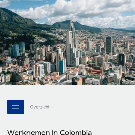
Zzp'ers internationaal onboarden en beheren
Betalingscalculator voor zzp'ers
Inloggen
Nederlands
Ontdek valuta-opties en betaalsnelheden voor
PEO
GROEIFASE
internationale zzp'ers
Ingewikkelde HR-taken eenvoudig uitbesteden
Français
Start-ups
Flexibele global HR en payroll solutions voor groeiende
LEREN MET REMOTE
Deutsch
bedrijven
INFRASTRUCTUUR
Onderzoek en gidsen
Remote Embedded
Mid-market
Español
HR naadloos in workflows integreren
Casestudy's
Teams uitbreiden met HR solutions op maat
Italiano
Platform
HR-woordenlijst
Enterprise
Ingebouwde essentiële HR-functies voor je team
Global HR voor grote bedrijven
Português (Portugal)
Checklists en templates
Verbinden
Nieuw
Bibliotheek met functiebeschrijvingen
日本語
AI-tools koppelen aan Remote met onze MCP
WERK MET ONS SAMEN
Overzicht
Strategische technologiepartners
Webinars
Integraties
한국어
Integreer global HR flexibel in je platform
Processen stroomlijnen met essentiële zakelijke tools
Evenementen
中文（简体）
Een partner worden
Werknemen in Colombia
Newsroom