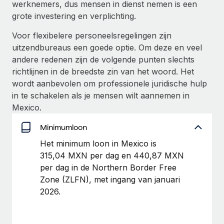
werknemers, dus mensen in dienst nemen is een
up op het gebied van gezondheid en welzijn,...
Secundaire arbeidsvoorwaarden
grote investering en verplichting.
BLOG
Eenvoudig secundaire arbeidsvoorwaarden
Meer informatie
Voor flexibelere personeelsregelingen zijn
beheren
Productupdates van Remote: Gusto- en Xero-
uitzendbureaus een goede optie. Om deze en veel
integraties en Contractor Management Plus
andere redenen zijn de volgende punten slechts
richtlijnen in de breedste zin van het woord. Het
Het blijft de missie van Remote om alle soorten bedrijven
wordt aanbevolen om professionele juridische hulp
te helpen bij het aannemen, beheren en...
in te schakelen als je mensen wilt aannemen in
Meer informatie
Mexico.
Minimumloon
Hoe Phiture 55 werknemers in 19 landen
Het minimum loon in Mexico is
beheert met Remote
315,04 MXN per dag en 440,87 MXN
Phiture, een toonaangevende leider in de wereldwijde
per dag in de Northern Border Free
mobiele groeiadviessector, zet zich sinds 2016...
Zone (ZLFN), met ingang van januari
2026.
Meer informatie