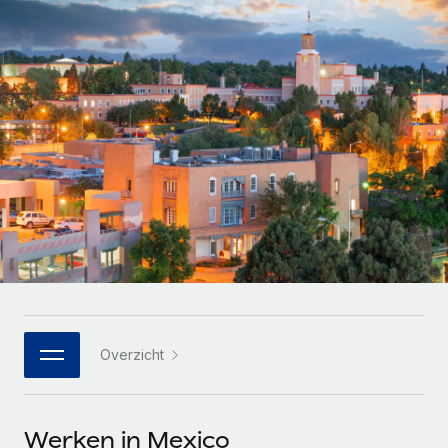
Zzp'ers internationaal onboarden en beheren
Betalingscalculator voor zzp'ers
Inloggen
Nederlands
Ontdek valuta-opties en betaalsnelheden voor
PEO
GROEIFASE
internationale zzp'ers
Ingewikkelde HR-taken eenvoudig uitbesteden
Français
Start-ups
Flexibele global HR en payroll solutions voor groeiende
LEREN MET REMOTE
Deutsch
bedrijven
INFRASTRUCTUUR
Onderzoek en gidsen
Remote Embedded
Mid-market
Español
HR naadloos in workflows integreren
Casestudy's
Teams uitbreiden met HR solutions op maat
Italiano
Platform
HR-woordenlijst
Enterprise
Ingebouwde essentiële HR-functies voor je team
Global HR voor grote bedrijven
Português (Portugal)
Checklists en templates
Verbinden
Nieuw
Bibliotheek met functiebeschrijvingen
日本語
AI-tools koppelen aan Remote met onze MCP
WERK MET ONS SAMEN
Overzicht
Strategische technologiepartners
Webinars
Integraties
한국어
Integreer global HR flexibel in je platform
Processen stroomlijnen met essentiële zakelijke tools
Evenementen
中文（简体）
Een partner worden
Werken in Mexico
Newsroom