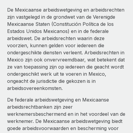
Ontdek hoe je met ons kunt samenwerken
DIENSTEN
De Mexicaanse arbeidswetgeving en arbeidsrechten
Inzicht in salaris en talent
Vraag een expert
Remote Build
Binnenkort beschikbaar
zijn vastgelegd in de grondwet van de Verenigde
Krijg hulp van global HR- en juridische experts
Integraties en advies over AI-automatiseringen
Mexicaanse Staten (Constitución Política de los
Inzichtencentrum
Estados Unidos Mexicanos) en in de federale
Achtergrondonderzoek
Support
arbeidswet. De arbeidsrechten waarin deze
Vereenvoudig het screeningsproces van
CASESTUDY'S
voorzien, kunnen gelden voor iedereen die
kandidaten
Alle bronnen bekijken
ondergeschikte diensten verleent. Arbeidsrechten in
Hoe AI-pionier Weaviate zijn team met 120%
Mexico zijn ook onvervreemdbaar, wat betekent dat
liet groeien met Remote
Compliance Watchtower
ze van toepassing zijn op iedereen die geacht wordt
Blijf compliance-risico's voor
BLOG
Weaviate in één oogopslag Weaviate bouwt open source,
ondergeschikt werk uit te voeren in Mexico,
AI-first infrastructuur. De missie van het...
Global Payroll
ongeacht de jurisdictie die gekozen is in
Apparaatbeheer
arbeidsovereenkomsten.
Lever en track wereldwijd IT-middelen
Meer informatie
EOR en PEO
De federale arbeidswetgeving en Mexicaanse
Entiteiten oprichten
Contractor Management
arbeidsrechtbanken zijn zeer
Stel snel compliant entiteiten op
Reverse Tech's strategische samenwerking
werknemersbeschermend en in het voordeel van de
Belastingen
met Remote voor contractor management en
werknemer. De Mexicaanse arbeidswetgeving biedt
Mobiliteit en overplaatsing
payroll
Naar de blog
goede arbeidsvoorwaarden en bescherming voor
Plaats werknemers moeiteloos over
Reverse Tech in een oogopslag Reverse Tech, een start-