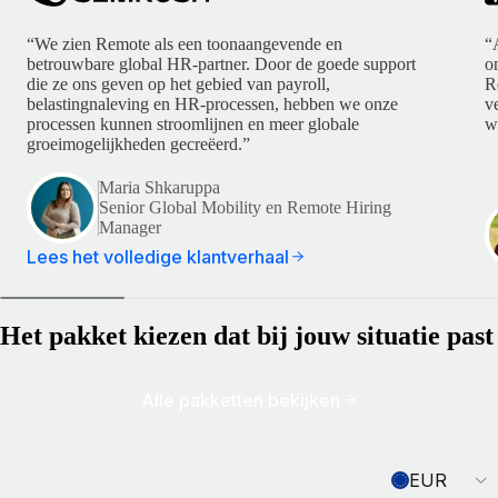
“We zien Remote als een toonaangevende en
“
betrouwbare global HR-partner. Door de goede support
o
die ze ons geven op het gebied van payroll,
R
belastingnaleving en HR-processen, hebben we onze
v
processen kunnen stroomlijnen en meer globale
w
groeimogelijkheden gecreëerd.”
Maria Shkaruppa
Senior Global Mobility en Remote Hiring
Manager
Lees het volledige klantverhaal
Het pakket kiezen dat bij jouw situatie past
Alle pakketten bekijken
Currency
EUR