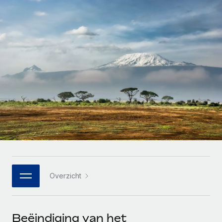
Zzp'ers internationaal onboarden en beheren
Betalingscalculator voor zzp'ers
Inloggen
Nederlands
Ontdek valuta-opties en betaalsnelheden voor
PEO
GROEIFASE
internationale zzp'ers
Ingewikkelde HR-taken eenvoudig uitbesteden
Français
Start-ups
Flexibele global HR en payroll solutions voor groeiende
LEREN MET REMOTE
Deutsch
bedrijven
INFRASTRUCTUUR
Onderzoek en gidsen
Remote Embedded
Mid-market
Español
HR naadloos in workflows integreren
Casestudy's
Teams uitbreiden met HR solutions op maat
Italiano
Platform
HR-woordenlijst
Enterprise
Ingebouwde essentiële HR-functies voor je team
Global HR voor grote bedrijven
Português (Portugal)
Checklists en templates
Verbinden
Nieuw
Bibliotheek met functiebeschrijvingen
日本語
AI-tools koppelen aan Remote met onze MCP
WERK MET ONS SAMEN
Overzicht
Strategische technologiepartners
Webinars
Integraties
한국어
Integreer global HR flexibel in je platform
Processen stroomlijnen met essentiële zakelijke tools
Evenementen
中文（简体）
Een partner worden
Beëindiging van het
Newsroom