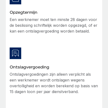
Secundaire arbeidsvoorwaarden
BLOG
Opzegtermijn
Eenvoudig secundaire arbeidsvoorwaarden
beheren
Een werknemer moet ten minste 28 dagen voor
Productupdates van Remote: Gusto- en Xero-
de beslissing schriftelijk worden opgezegd, of er
integraties en Contractor Management Plus
kan een ontslagvergoeding worden betaald.
Het blijft de missie van Remote om alle soorten bedrijven
te helpen bij het aannemen, beheren en...
Meer informatie
Ontslagvergoeding
Hoe Phiture 55 werknemers in 19 landen
beheert met Remote
Ontslagvergoedingen zijn alleen verplicht als
Phiture, een toonaangevende leider in de wereldwijde
een werknemer wordt ontslagen wegens
mobiele groeiadviessector, zet zich sinds 2016...
overtolligheid en worden berekend op basis van
15 dagen loon per jaar dienstverband.
Meer informatie