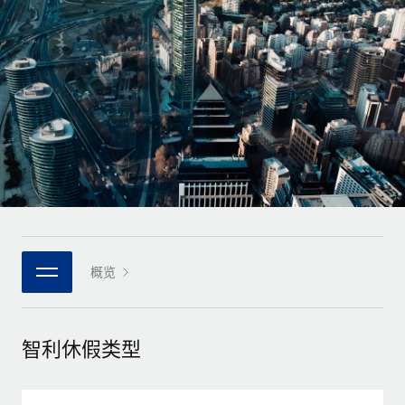
全球合同工入职与管理
合同工薪酬结算计算器
登录
Nederlands
探索全球合同工的结算货币选项与结算速度
PEO
成长阶段
外包复杂雇佣任务
Français
初创企业
通过 REMOTE 学习
为成长型企业量身打造的全球敏捷型人力资源与薪资解决方案
Deutsch
研究与指引
基础设施
中型市场
Remote Embedded
案例研究
通过定制化人力资源解决方案扩展团队
Español
将人力资源无缝融入工作流程
人力资源术语表
企业
Italiano
平台
面向大型企业的全球化人力资源服务
核对表和模板
团队的内置核心人力资源功能
Português (Portugal)
职位描述库
连接
概览
新的
与我们携手合作
日本語
使用我们的 MCP 将任何人工智能工具与 Remote 平台相连
战略技术合作伙伴
网络研讨会
集成
灵活地将全球人力资源嵌入您的平台
한국어
智利休假类型
活动
借助核心业务工具简化流程
成为合作伙伴
中文（简体）
新闻室
与我们共探合作机遇