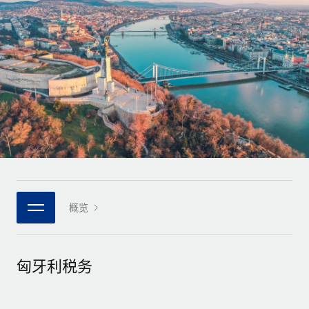
全球合同工入职与管理
合同工薪酬结算计算器
登录
Nederlands
探索全球合同工的结算货币选项与结算速度
PEO
成长阶段
外包复杂雇佣任务
Français
初创企业
通过 REMOTE 学习
为成长型企业量身打造的全球敏捷型人力资源与薪资解决方案
Deutsch
研究与指引
基础设施
中型市场
Remote Embedded
案例研究
通过定制化人力资源解决方案扩展团队
Español
将人力资源无缝融入工作流程
人力资源术语表
企业
Italiano
平台
面向大型企业的全球化人力资源服务
核对表和模板
团队的内置核心人力资源功能
Português (Portugal)
职位描述库
连接
概览
新的
与我们携手合作
日本語
使用我们的 MCP 将任何人工智能工具与 Remote 平台相连
战略技术合作伙伴
网络研讨会
集成
灵活地将全球人力资源嵌入您的平台
한국어
匈牙利税务
活动
借助核心业务工具简化流程
成为合作伙伴
中文（简体）
新闻室
与我们共探合作机遇