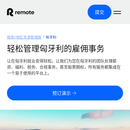
提交
首页
国家/地区资源管理器
匈牙利
产品
轻松管理匈牙利的雇佣事务
解决方案
全球招聘
让在匈牙利就业变得轻松。让我们为您在匈牙利的团队处理薪
资、福利、税务、合规事务，甚至股票期权，所有服务都集成在
全球薪资管理
资源
一个易于使用的平台上。
覆盖全球
轻松运行合规薪资
国家/地区资源管理器
定价
工具与计算器
第三方雇佣托管服务
按国家/地区查找全球雇佣支持
预订演示
零实体成本实现全球扩张
误分类风险计算工具
美国各州浏览器
按国家/地区检查员工误分类风险
第三方合同工托管服务
简化美国各州的招聘
中文（简体）
全球合规聘用合同工
员工成本计算器
Remote 无惧对比
计算任何国家的员工总成本
合同工管理
English
了解我们的竞争优势