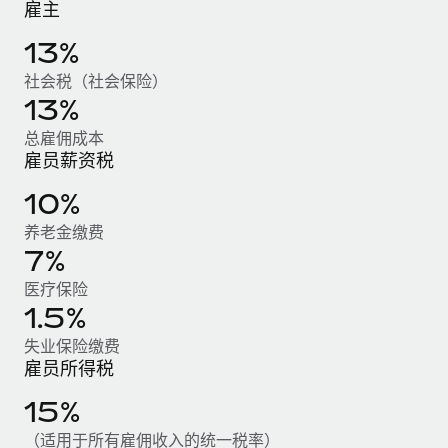
雇主
服务
薪金与人才洞察
Remote Build
即将推出
咨询专家
13%
集成与人工智能自动化咨询
洞察中心
获得全球人力资源与合规方面的专家帮助
社会税（社会保险）
获得支持
13%
背景调查
案例研究
总雇佣成本
简化候选人筛选流程
查看全部资源
雇员薪资税
Cultivating a Thriving Remote-First Culture in
Partnership with Remote
合规守望台
10%
防范合规风险
博客
At a glance Discover the evolution of TheyDo, a pioneering
养老金缴费
journey management platform that has...
设备管理
7%
Why owned entities are key to maintaining
EOR compliance
在全球范围内配置和跟踪 IT 设备
了解更多
医疗保险
As the global workforce continues to expand in response
1.5%
实体设立
to the demands of today’s labor market, the...
快速建立合规实体
失业保险缴费
Reverse Tech's strategic partnership with
Remote for contractor management and
雇员所得税
了解更多
人员调配与搬迁
payroll
15%
轻松搬迁员工
Reverse Tech at a glance Health and wellness startup,
（适用于所有雇佣收入的统一税率）
What a Workday global payroll implementation
Reverse Tech, partnered with Remote to manage...