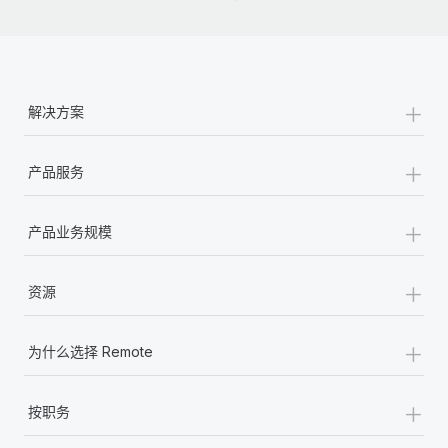
福利
actually looks like
轻松管理员工福利
了解更多
Most teams hear "payroll implementation" and picture a
six-month project with a dedicated team....
+
了解更多
解决方案
+
产品服务
+
产品业务规模
+
资源
+
为什么选择 Remote
+
按职务