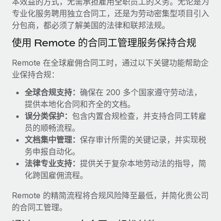
本效益的方式，无需承担雇用全职员工的义务。无论是为
服务
薪金与人才洞察
Remote Build
即将推出
专业化服务聘用独立合同工，还是为劳动密集型项目引入
咨询专家
集成与人工智能自动化咨询
分包商，都必须了解美国的法律和联邦法规。
洞察中心
获得全球人力资源与合规方面的专家帮助
使用 Remote 的合同工管理服务保持合规
获得支持
背景调查
案例研究
Remote 在全球雇佣合同工时，通过以下关键功能帮助企
简化候选人筛选流程
查看全部资源
业保持合规：
合规守望台
全球合规支持：
确保在 200 多个国家遵守劳动法，
防范合规风险
博客
提供本地化合同和齐全的文档。
误分类保护：
包含内置合规检查，并支持合同工转雇
设备管理
Why owned entities are key to maintaining
员的顺畅流程。
EOR compliance
在全球范围内配置和跟踪 IT 设备
文档集中管理：
保存审计所需的关键记录，并实现税
务申报自动化。
As the global workforce continues to expand in response
实体设立
法律专业支持：
提供关于复杂本地劳动法的指导，简
to the demands of today’s labor market, the...
快速建立合规实体
化跨国雇佣流程。
了解更多
人员调配与搬迁
Remote 的精简流程将合规风险降至最低，并简化贵公司
轻松搬迁员工
的合同工管理。
What a Workday global payroll implementation