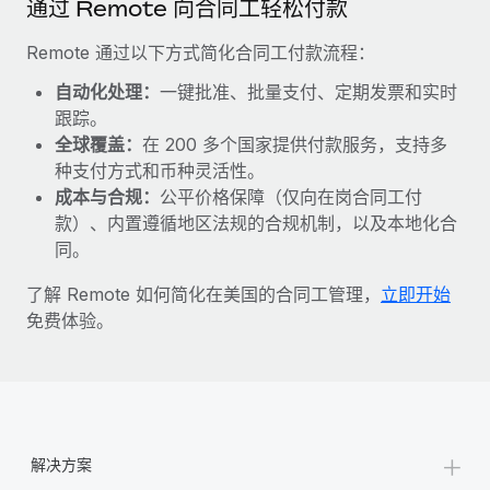
通过 Remote 向合同工轻松付款
福利
actually looks like
轻松管理员工福利
Most teams hear "payroll implementation" and picture a
Remote 通过以下方式简化合同工付款流程：
six-month project with a dedicated team....
自动化处理：
一键批准、批量支付、定期发票和实时
了解更多
跟踪。
全球覆盖：
在 200 多个国家提供付款服务，支持多
种支付方式和币种灵活性。
成本与合规：
公平价格保障（仅向在岗合同工付
款）、内置遵循地区法规的合规机制，以及本地化合
同。
了解 Remote 如何简化在美国的合同工管理，
立即开始
免费体验。
+
解决方案