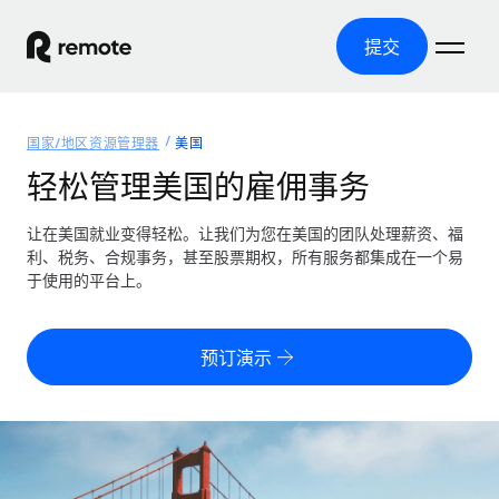
提交
首页
国家/地区资源管理器
美国
产品
轻松管理美国的雇佣事务
解决方案
全球招聘
让在美国就业变得轻松。让我们为您在美国的团队处理薪资、福
利、税务、合规事务，甚至股票期权，所有服务都集成在一个易
全球薪资管理
资源
于使用的平台上。
覆盖全球
轻松运行合规薪资
国家/地区资源管理器
定价
工具与计算器
第三方雇佣托管服务
按国家/地区查找全球雇佣支持
预订演示
零实体成本实现全球扩张
误分类风险计算工具
美国各州浏览器
按国家/地区检查员工误分类风险
第三方合同工托管服务
简化美国各州的招聘
中文（简体）
全球合规聘用合同工
员工成本计算器
Remote 无惧对比
计算任何国家的员工总成本
合同工管理
English
了解我们的竞争优势