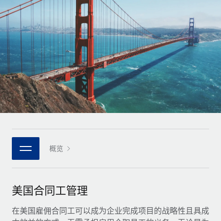
全球合同工入职与管理
合同工薪酬结算计算器
登录
Nederlands
探索全球合同工的结算货币选项与结算速度
PEO
成长阶段
外包复杂雇佣任务
Français
初创企业
通过 REMOTE 学习
为成长型企业量身打造的全球敏捷型人力资源与薪资解决方案
Deutsch
研究与指引
基础设施
中型市场
Remote Embedded
案例研究
通过定制化人力资源解决方案扩展团队
Español
将人力资源无缝融入工作流程
人力资源术语表
企业
Italiano
平台
面向大型企业的全球化人力资源服务
核对表和模板
团队的内置核心人力资源功能
Português (Portugal)
职位描述库
连接
概览
新的
与我们携手合作
日本語
使用我们的 MCP 将任何人工智能工具与 Remote 平台相连
战略技术合作伙伴
网络研讨会
集成
灵活地将全球人力资源嵌入您的平台
한국어
美国合同工管理
活动
借助核心业务工具简化流程
成为合作伙伴
中文（简体）
新闻室
在美国雇佣合同工可以成为企业完成项目的战略性且具成
与我们共探合作机遇